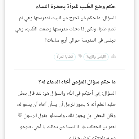
حكم وضع الطِّيب للمرأة بحضرة النساء
السؤال: ما حكم مَن تخرج من البيت لمدرستها وهي لم
تضع طِيبًا، ولكن إذا دخلت مدرستها وضعت الطِّيبَ، وهي
تجلس في المدرسة حوالي أربع ساعات؟
اللباس والزينة
قضايا المرأة
ما حكم سؤال المؤمن أخاه الدعاء له؟
السؤال: إني أحبّكم في الله، والسؤال هو: لقد قال بعضُ
طلبة العلم أنه لا يجوز للرجل أن يسأل أخاه أن يدعو له،
وقال البعض: بل يجوز ذلك، واستدلّوا بقول الرسول ﷺ
لعمر بن الخطاب : لا تنسنا من دعائك يا أخي، فنرجو
من سماحتكم توضيح ذلك.