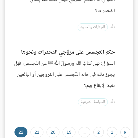
المُخدرات؟
الجنايات والحدود
حكم التجسس على مروِّجي المخدرات ونحوها
السؤال: نهى كتابُ الله ورسولُ الله ﷺ عن التَّجسس، فهل
يجوز ذلك في حالة التَّجسس على المُروجين أو البائعين
بغية الإيقاع بهم؟
السياسة الشرعية
22
21
20
19
...
2
1