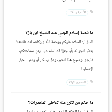
الأدعية والأذكار
ما قصة إسلام الجني عند الشيخ ابن باز؟
السؤال: السلام عليكم ورحمة الله وبركاته، لقد طالعتنا
بعضُ الجرائد بأن جنيًّا قد أسلم على يدي سماحتكم،
فأرجو توضيح هذا الخبر، وهل يسكن أو يمسّ الجنُّ
الإنسان؟
السحر والكهانة
ما حكم من تكرر منه تعاطي المخدرات؟
السؤال: ما الحكم الشرعي فيمَن تعدد منه إدمان