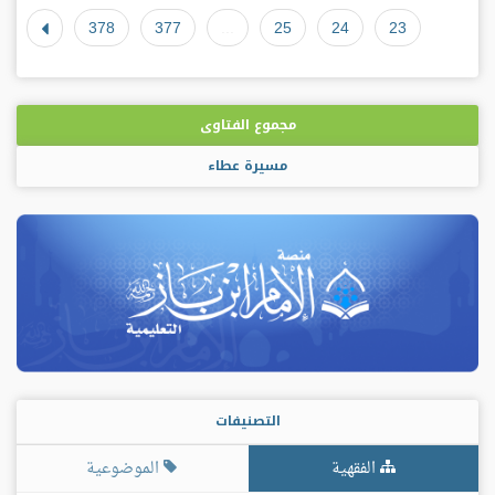
378
377
...
25
24
23
مجموع الفتاوى
مسيرة عطاء
التصنيفات
الفقهية
الموضوعية