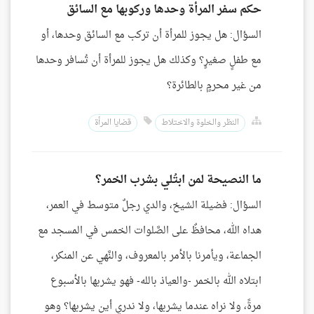
حكم سفر المرأة وحدها وركوبها مع السائق
السؤال: هل يجوز للمرأة أن تركب مع السائق وحدها، أو
مع طفلٍ صغيرٍ؟ وكذلك هل يجوز للمرأة أن تُسافر وحدها
من غير محرمٍ بالطائرة؟
النظر والخلوة والاختلاط
قضايا المرأة
ما النصيحة لمن ابتُلي بشرب الخمر؟
السؤال: فضيلة الشيخ، والدي رجلٌ متوسط في العمر،
هداه الله، محافظٌ على الصَّلوات الخمس في المسجد مع
الجماعة، ويأمرنا بالأمر بالمعروف، والنَّهي عن المنكر،
ابتلاه الله بالخمر -والعياذ بالله- فهو يشربها بالأسبوع
مرةً، ولا نراه عندما يشربها، ولا ندري أين يشربها؟ وهو