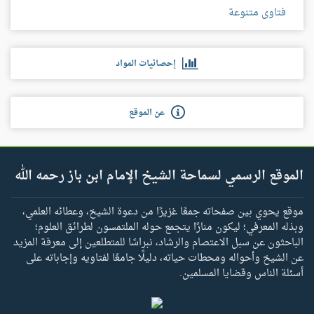
فتاوى متنوعة
إحصائيات المواد
عن الموقع
الموقع الرسمي لسماحة الشيخ الإمام ابن باز رحمه الله
موقع يحوي بين صفحاته جمعًا غزيرًا من دعوة الشيخ، وعطائه العلمي،
وبذله المعرفي؛ ليكون منارًا يتجمع حوله الملتمسون لطرائق العلوم؛
الباحثون عن سبل الاعتصام والرشاد، نبراسًا للمتطلعين إلى معرفة المزيد
عن الشيخ وأحواله ومحطات حياته، دليلًا جامعًا لفتاويه وإجاباته على
أسئلة الناس وقضايا المسلمين.