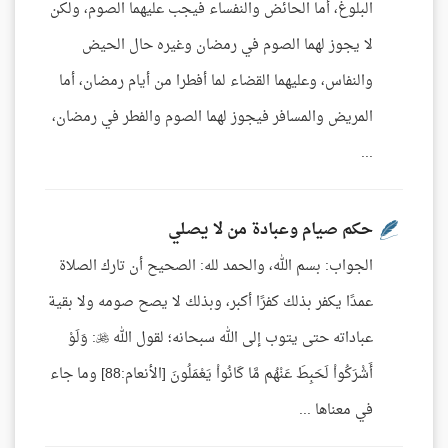
البلوغ، أما الحائض والنفساء فيجب عليهما الصوم، ولكن
لا يجوز لهما الصوم في رمضان وغيره حال الحيض
والنفاس، وعليهما القضاء لما أفطرا من أيام رمضان، أما
المريض والمسافر فيجوز لهما الصوم والفطر في رمضان،
...
حكم صيام وعبادة من لا يصلي
الجواب: بسم الله، والحمد لله: الصحيح أن تارك الصلاة
عمدًا يكفر بذلك كفرًا أكبر، وبذلك لا يصح صومه ولا بقية
عباداته حتى يتوب إلى الله سبحانه؛ لقول الله : وَلَوْ
أَشْرَكُواْ لَحَبِطَ عَنْهُم مَّا كَانُواْ يَعْمَلُونَ [الأنعام:88] وما جاء
في معناها ...