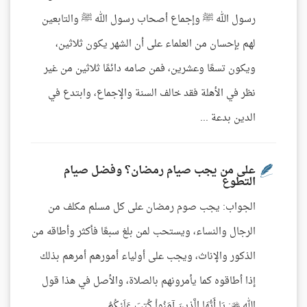
رسول الله ﷺ وإجماع أصحاب رسول الله ﷺ والتابعين
لهم بإحسان من العلماء على أن الشهر يكون ثلاثين،
ويكون تسعًا وعشرين، فمن صامه دائمًا ثلاثين من غير
نظر في الأهلة فقد خالف السنة والإجماع، وابتدع في
الدين بدعة ...
على من يجب صيام رمضان؟ وفضل صيام
التطوع
الجواب: يجب صوم رمضان على كل مسلم مكلف من
الرجال والنساء، ويستحب لمن بلغ سبعًا فأكثر وأطاقه من
الذكور والإناث، ويجب على أولياء أمورهم أمرهم بذلك
إذا أطاقوه كما يأمرونهم بالصلاة، والأصل في هذا قول
الله : يَا أَيُّهَا الَّذِينَ آمَنُواْ كُتِبَ عَلَيْكُمُ ...