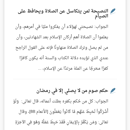
النصيحة لمن يتكاسل عن الصلاة ويحافظ على
الصيام
الجواب: نصيحتي لهؤلاء أن يفكروا مليًا في أمرهم، وأن
يعلموا أن الصلاة أهم أركان الإسلام بعد الشهادتين، وأن
من لم يصل وترك الصلاة متهاونًا فإنه على القول الراجح
عندي الذي تؤيده دلالة الكتاب والسنة أنه يكون كافرًا
كفرًا مخرجًا عن الملة مرتدًا عن الإسلام، ...
حكم صوم من لا يصلي إلا في رمضان
الجواب: كل من حُكم بكفره بطلت أعماله، قال تعالى: وَلَوْ
أَشْرَكُواْ لَحَبِطَ عَنْهُم مَّا كَانُواْ يَعْمَلُونَ [الأنعام:88]، وقال
تعالى: وَمَن يَكْفُرْ بِالإِيمَانِ فَقَدْ حَبِطَ عَمَلُهُ وَهُوَ فِي الآخِرَةِ