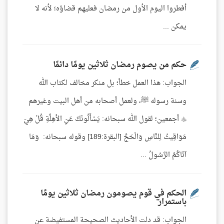
أفطروا اليوم الأول من رمضان فعليهم قضاؤه؛ لأنه لا
يمكن ...
حكم من يصوم رمضان ثلاثين يومًا دائمًا
الجواب: هذا العمل خطأ؛ بل منكر مخالف لكتاب الله
وسنة رسوله ﷺ، ولعمل أصحابه من أهل البيت وغيرهم
 أجمعين؛ لقول الله سبحانه: يَسْأَلُونَكَ عَنِ الأهِلَّةِ قُلْ هِيَ
مَوَاقِيتُ لِلنَّاسِ وَالْحَجِّ [البقرة:189] وقوله سبحانه: وَمَا
آتَاكُمُ الرَّسُولُ ...
الحكم في قوم يصومون رمضان ثلاثين يومًا
باستمرار
الجواب: قد دلت الأحاديث الصحيحة المستفيضة عن