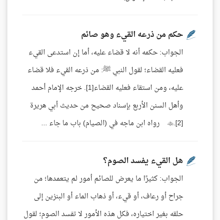
حكم من ذرعه القيء وهو صائم
الجواب: حكمه أنه لا قضاء عليه، أما إن استدعى القيء
فعليه القضاء؛ لقول النبي ﷺ: من ذرعه القيء فلا قضاء
عليه، ومن استقاء فعليه القضاء[1]. خرجه الإمام أحمد
وأهل السنن الأربع بإسناد صحيح من حديث أبي هريرة
.[2] رواه ابن ماجه في (الصيام) باب ما جاء ...
هل القيء يفسد الصوم؟
الجواب: كثيرًا ما يعرض للصائم أمور لم يتعمدها؛ من
جراح أو رعاف، أو قيء، أو ذهاب الماء أو البنزين إلى
حلقه بغير اختياره، فكل هذه الأمور لا تفسد الصوم؛ لقول