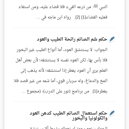
النبي ﷺ: من ذرعه القيء فلا قضاء عليه، ومن استقاء
فعليه القضاء[1] [2]. رواه ابن ماجه في ...
حكم شم الصائم رائحة الطيب والعود
الجواب: لا يستنشق العود، أما أنواع الطيب غير البخور
فلا بأس بها، لكن العود نفسه لا يستنشقه؛ لأن بعض أهل
العلم يرى أن العود يفطر إذا استنشقه؛ لأنه يذهب إلى
المخ والدماغ، وله سريان قوي، أما شمه من غير قصد فلا
يفطره[1]. من برنامج (نور على الدرب)، (مجموع ...
حكم استعمال الصائم الطيب كدهن العود
والكولونيا والبخور
الجواب: نعم يجوز استعماله بشرط ألا يستنشق