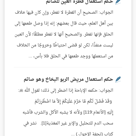
حكم استعمال قطرة العين للصائم
الجواب: الصحيح أن القطرة لا تفطر، وإن كان فيها خلاف
بين أهل العلم، حيث قال بعضهم: إنه إذا وصل طعمها إلى
الحلق فإنها تفطر. والصحيح أنها لا تفطر مطلقًا؛ لأن العين
ليست منفذًا، لكن لو قضى احتياطًا وخروجًا من الخلاف
من استعملها ووجد طعمها في الحلق فلا بأس، ...
حكم استعمال مريض الربو البخاخ وهو صائم
الجواب: حكمه الإباحة إذا اضطر إلى ذلك؛ لقول الله :
وَقَدْ فَصَّلَ لَكُم مَّا حَرَّمَ عَلَيْكُمْ إِلاَّ مَا اضْطُرِرْتُمْ
إِلَيْهِ [الأنعام:119] ولأنه لا يشبه الأكل والشرب فأشبه
سحب الدم للتحليل والإبر غير المغذية[1]. نشر في
كتاب (تحفة الإخوان) ...