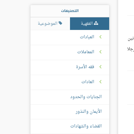
التصنيفات
الفقهية
الموضوعية
العبادات
نين
ين (116 من حديث: أن رجلا
المعاملات
فقه الأسرة
العادات
الجنايات والحدود
الأيمان والنذور
القضاء والشهادات