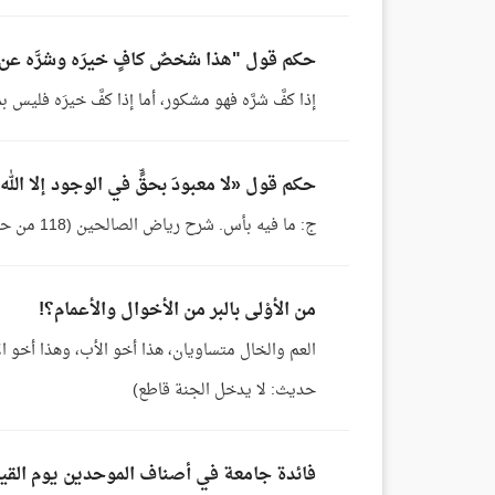
حكم قول "هذا شخصٌ كافٍ خيرَه وشرَّه عن
إذا كفَّ شرَّه فهو مشكور، أما إذا كفَّ خيرَه فليس ب
حكم قول «لا معبودَ بحقٍّ في الوجود إلا الل
ج: ما فيه بأس. شرح رياض الصالحين (118 من حديث: أن أم المؤمنين ميمونة بنت الحارث أعتقت وليدة..)
من الأوْلى بالبر من الأخوال والأعمام؟!
حديث: لا يدخل الجنة قاطع)
فائدة جامعة في أصناف الموحدين يوم الق