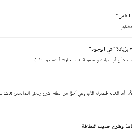
 الناس"
مشكورٍ.
ه» بزيادة "في الوجود"
العم والخال متساويان، هذا أخو الأب، وهذا أخو الأم. أما الخالة فبمنزلة الأ
يامة وشرح حديث البطاقة