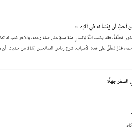
بَّ أن يُنْسَأ له في أثره..»
ون مُعلَّقةً، فقد يكتب اللهُ لإنسانٍ مئة سنةٍ على صلة رحمه، والآخر كتب له ثما
على صلة رحمه، والثالث كتب له ستين على صلة رحمه، قَدَرٌ مُعلَّقٌ على هذه الأسباب. شرح رياض الصالح
السفر جهلًا
اة.