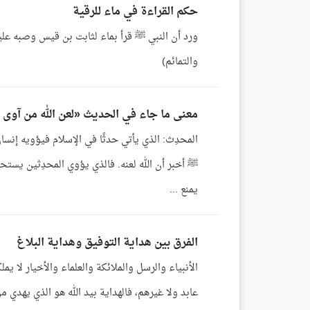
حكم القراءة في ماء للرقية
والتمائم)
معنى ما جاء في الحديث «لعن الله من آوى م
المحدِث: الذي يأتي حدثًا في الإسلام فيؤويه إنسان
ﷺ أخبر أن الله لعنه. فالذي يؤوي المحدِثين يستحق
يمنع ...
الفرق بين هداية التوفيق وهداية البلاغ
الأنبياء والرسل والملائكة والعلماء والأخيار لا يملك
عابد ولا غيرهم، فالهداية بيد الله هو الذي يهدي 