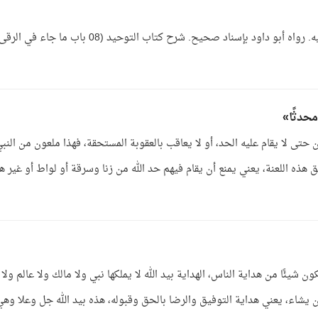
ورد أن النبي ﷺ قرأ بماء لثابت بن قيس وصبه عليه. رواه أبو داود بإسناد صحيح. شرح كتاب التوحيد (08 باب ما جاء في الرق
حدثًا»
 حتى لا يقام عليه الحد، أو لا يعاقب بالعقوبة المستحقة، فهذا ملعون من النب
 هذه اللعنة، يعني يمنع أن يقام فيهم حد الله من زنا وسرقة أو لواط أو غير هذ
ون شيئًا من هداية الناس، الهداية بيد الله لا يملكها نبي ولا مالك ولا عالم ولا
من يشاء، يعني هداية التوفيق والرضا بالحق وقبوله، هذه بيد الله جل وعلا وهي 