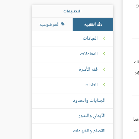
ئ
التصنيفات
الفقهية
الموضوعية
العبادات
المعاملات
لك
فقه الأسرة
ه:
العادات
الجنايات والحدود
الأيمان والنذور
هذا
..
القضاء والشهادات