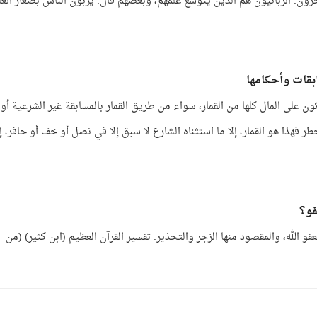
آخرون: الربانيون هم الذين يتوسع علمهم، وبعضهم قال: يربّون الناس بصغار العل
بقات وأحكامها
تكون على المال كلها من القمار، سواء من طريق القمار بالمسابقة غير الشرعية أو
طر فهذا هو القمار، إلا ما استثناه الشارع لا سبق إلا في نصل أو خف أو حافر، إل
فو؟
و الله، والمقصود منها الزجر والتحذير. تفسير القرآن العظيم (ابن كثير) (من