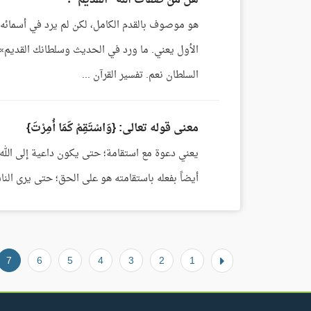
هل من صفات الله "القديم"؟
هو موصوف بالقدم الكامل، لكن لم يرد في أسمائه 
الأول يعني. ما ورد في الحديث وسلطانك القديم
السلطان نعم. تفسير القرآن ...
معنى قوله تعالى: {وَاسْتَقِمْ كَمَا أُمِرْتَ}
يعني دعوة مع استقامة؛ حتى يكون داعية إلى الله با
أيضاً بفعله باستقامته هو على الحق؛ حتى يرى الناس عمله 
7
6
5
4
3
2
1