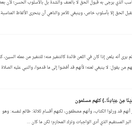
ناسب الذي يرجى به قبول الحق لا بالعنف والشدة بل بالأسلوب الحسن؛ لأن بع
ل الحق إلا بأسلوب خاص، وينبغي للآمر والناهي أن يتحرى الألفاظ المناسبة،
رى أنه يلعن إذا كان في اللعن فائدة كالتنفير منه؛ للتنفير من عمله السيئ، كم
 من يقول: لا ينبغي لعنه؛ لأنهم قد أفضوا إلى ما قدموا، والنبي عليه الصلاة
َا مِنْ عِبَادِنَا..} كلهم مسلمون
ِبَادِنَا...: فذكر أنهم قد ورثوا الكتاب، وأنهم مصطفون، لكنهم أقسام ثلاثة: ظالم لنفسه: وهو
ر المستقيم الذي أدى الواجبات وترك المحارم؛ لكن ما كان ...