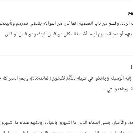
هم
اب الردة، وقسم من باب المعصية: فما كان من الموالاة يقتضي نصرهم وتأييدهم
ينهم أو محبة دينهم أو ما أشبه ذلك كان من قبيل الردة، ومن قبيل نواقض
يقول سبحانه: يَا أَيُّهَا الَّذِينَ آمَنُوا اتَّقُوا اللَّهَ وَابْتَغُوا إِلَيْهِ الْوَسِيلَةَ وَجَاهِدُوا فِي سَبِيلِهِ لَعَلَّكُمْ تُفْلِحُونَ [المائدة:5
لة، وجاهدوا في ...
ادة. والأحبار: جنس العلماء الذين ما اشتهروا بالعبادة، ولكنهم علماء ما اشتهروا