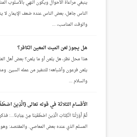
ينبغي مراعاة الأحوال ويكون النهي بالأسلوب الم
الناس جاهل، بعض الناس عنده ضعف الإيمان لا يتقب
والوقت المناسب، ...
هل يجوز لعن الميت المعين الكافر؟
هذا محل نظر، هل يلعن أو ما يلعن؟ بعض أهل العلم ي
يلعن فرعون وأشباهه؛ للتنفير من عمله السيئ. ومنهم
والسلام ...
الأقسام الثلاثة في قوله تعالى {الَّذِينَ اصْطَفَيْن
ثُمَّ أَوْرَثْنَا الْكِتَابَ الَّذِينَ اصْطَفَيْنَا مِنْ ع
المسلم الذي عنده بعض المعاصي. والمقتصد: وهو الب