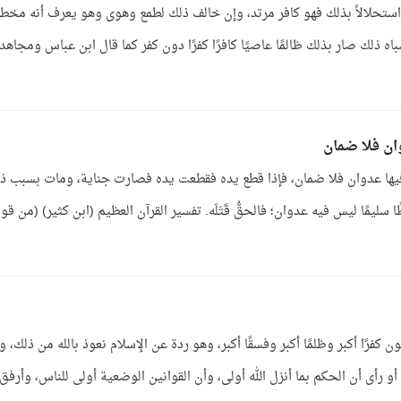
 استحلالاً بذلك فهو كافر مرتد، وإن خالف ذلك لطمع وهوى وهو يعرف أنه مخط
ه ذلك صار بذلك ظالمًا عاصيًا كافرًا كفرًا دون كفر كما قال ابن عباس ومجاهد
ن فلا ضمان
فيها عدوان فلا ضمان، فإذا قطع يده فقطعت يده فصارت جناية، ومات بسبب ذ
يمًا ليس فيه عدوان؛ فالحقُّ قَتَلَه. تفسير القرآن العظيم (ابن كثير) (من قول
ن كفرًا أكبر وظلمًا أكبر وفسقًا أكبر، وهو ردة عن الإسلام نعوذ بالله من ذلك، و
أو رأى أن الحكم بما أنزل الله أولى، وأن القوانين الوضعية أولى للناس، وأرفق .