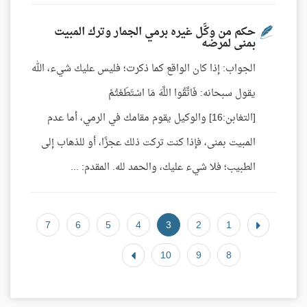
حكم من وكَّل غيره برمي الجمار وترك المبيت
بمنى لمرضه
الجواب: إذا كان الواقع كما ذكرت؛ فليس عليك شيء، الله
يقول سبحانه: فَاتَّقُوا اللَّهَ مَا اسْتَطَعْتُمْ
[التغابن:16] والوكيل يقوم مقامك في الرمي، أما عدم
المبيت بمنى، فإذا كنت تركت ذلك عجزًا، أو للذهاب إلى
الطبيب؛ فلا شيء عليك، والحمد لله. المقدم: ...
7
6
5
4
3
2
1
10
9
8