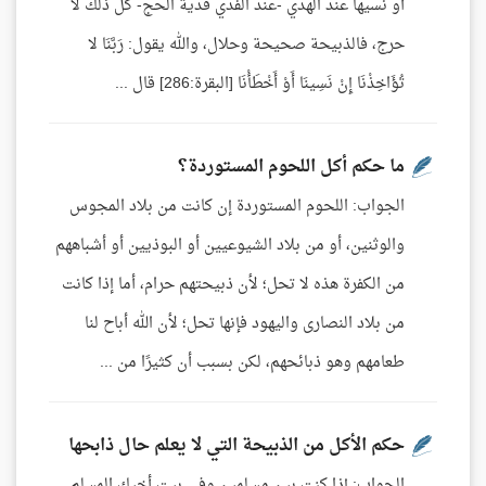
أو نسيها عند الهدي -عند الفدي فدية الحج- كل ذلك لا
حرج، فالذبيحة صحيحة وحلال، والله يقول: رَبَّنَا لا
تُؤَاخِذْنَا إِنْ نَسِينَا أَوْ أَخْطَأْنَا [البقرة:286] قال ...
ما حكم أكل اللحوم المستوردة؟
الجواب: اللحوم المستوردة إن كانت من بلاد المجوس
والوثنين، أو من بلاد الشيوعيين أو البوذيين أو أشباههم
من الكفرة هذه لا تحل؛ لأن ذبيحتهم حرام، أما إذا كانت
من بلاد النصارى واليهود فإنها تحل؛ لأن الله أباح لنا
طعامهم وهو ذبائحهم، لكن بسبب أن كثيرًا من ...
حكم الأكل من الذبيحة التي لا يعلم حال ذابحها
الجواب: إذا كنت بين مسلمين وفي بيت أخيك المسلم