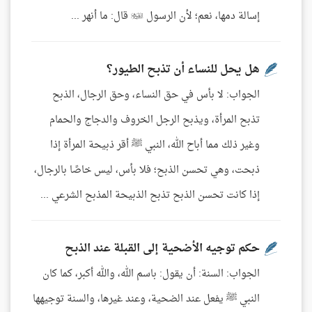
إسالة دمها، نعم؛ لأن الرسول  قال: ما أنهر ...
هل يحل للنساء أن تذبح الطيور؟
الجواب: لا بأس في حق النساء، وحق الرجال، الذبح
تذبح المرأة، ويذبح الرجل الخروف والدجاج والحمام
وغير ذلك مما أباح الله، النبي ﷺ أقر ذبيحة المرأة إذا
ذبحت، وهي تحسن الذبح؛ فلا بأس، ليس خاصًا بالرجال،
إذا كانت تحسن الذبح تذبح الذبيحة المذبح الشرعي ...
حكم توجيه الأضحية إلى القبلة عند الذبح
الجواب: السنة: أن يقول: باسم الله، والله أكبر، كما كان
النبي ﷺ يفعل عند الضحية، وعند غيرها، والسنة توجيهها