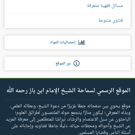
مسائل فقهية متفرقة
فتاوى متنوعة
إحصائيات المواد
عن الموقع
الموقع الرسمي لسماحة الشيخ الإمام ابن باز رحمه الله
موقع يحوي بين صفحاته جمعًا غزيرًا من دعوة الشيخ، وعطائه العلمي،
وبذله المعرفي؛ ليكون منارًا يتجمع حوله الملتمسون لطرائق العلوم؛
الباحثون عن سبل الاعتصام والرشاد، نبراسًا للمتطلعين إلى معرفة المزيد
عن الشيخ وأحواله ومحطات حياته، دليلًا جامعًا لفتاويه وإجاباته على
أسئلة الناس وقضايا المسلمين.