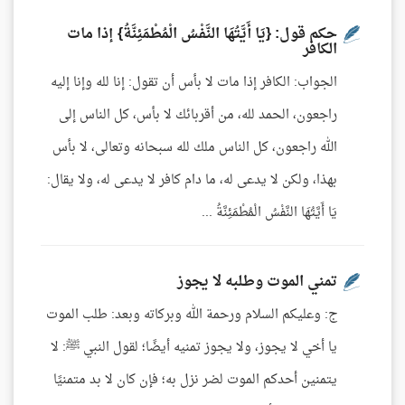
حكم قول: {يَا أَيَّتُهَا النَّفْسُ الْمُطْمَئِنَّةُ} إذا مات
الكافر
الجواب: الكافر إذا مات لا بأس أن تقول: إنا لله وإنا إليه
راجعون، الحمد لله، من أقربائك لا بأس، كل الناس إلى
الله راجعون، كل الناس ملك لله سبحانه وتعالى، لا بأس
بهذا، ولكن لا يدعى له، ما دام كافر لا يدعى له، ولا يقال:
يَا أَيَّتُهَا النَّفْسُ الْمُطْمَئِنَّةُ ...
تمني الموت وطلبه لا يجوز
ج: وعليكم السلام ورحمة الله وبركاته وبعد: طلب الموت
يا أخي لا يجوز، ولا يجوز تمنيه أيضًا؛ لقول النبي ﷺ: لا
يتمنين أحدكم الموت لضر نزل به؛ فإن كان لا بد متمنيًا