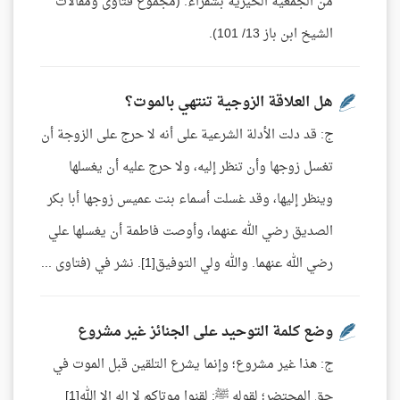
من الجمعية الخيرية بشقراء. (مجموع فتاوى ومقالات
الشيخ ابن باز 13/ 101).
هل العلاقة الزوجية تنتهي بالموت؟
ج: قد دلت الأدلة الشرعية على أنه لا حرج على الزوجة أن
تغسل زوجها وأن تنظر إليه، ولا حرج عليه أن يغسلها
وينظر إليها، وقد غسلت أسماء بنت عميس زوجها أبا بكر
الصديق رضي الله عنهما، وأوصت فاطمة أن يغسلها علي
رضي الله عنهما. والله ولي التوفيق[1]. نشر في (فتاوى ...
وضع كلمة التوحيد على الجنائز غير مشروع
ج: هذا غير مشروع؛ وإنما يشرع التلقين قبل الموت في
حق المحتضر؛ لقوله ﷺ: لقنوا موتاكم لا إله إلا الله[1]