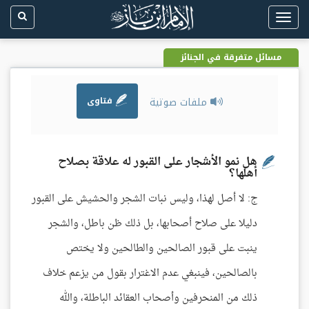
Toggle
navigation
مسائل متفرقة في الجنائز
ملفات صوتية
فتاوى
هل نمو الأشجار على القبور له علاقة بصلاح
أهلها؟
ج: لا أصل لهذا، وليس نبات الشجر والحشيش على القبور
دليلا على صلاح أصحابها، بل ذلك ظن باطل، والشجر
ينبت على قبور الصالحين والطالحين ولا يختص
بالصالحين، فينبغي عدم الاغترار بقول من يزعم خلاف
ذلك من المنحرفين وأصحاب العقائد الباطلة، والله