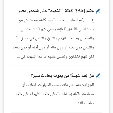
حكم إطلاق لفظة "الشهيد" على شخص معين
ج: وعليكم السلام ورحمة الله وبركاته، بعده: كل من
سماه النبي ﷺ شهيدًا فإنه يسمى شهيدًا؛ كالمطعون
والمبطون وصاحب الهدم والغرق والقتيل في سبيل الله
والقتيل دون دينه أو دون ماله أو دون أهله أو دون دمه،
لكن كلهم يُغسّلون ويُصلى عليهم ما عدا الشهيد في ...
هل يُعدّ شهيدًا من يموت بحادث سير؟
الجواب: نعم، مَن مات بسبب السيارات -انقلاب أو
مُصادمة- فكله إن شاء الله في حكم الشُّهداء، في حكم
صاحب الهدم.