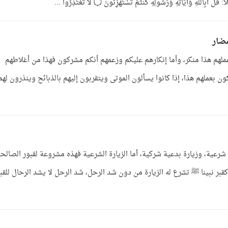
اتِهِ وَرَسُولِهِ كُنتُمْ تَسْتَهْزِئُونَ ۝ لا تَعْتَذِرُوا ...
مضار
ملهم هذا منكر، وأما إنكارهم عليكم وزعمهم أنكم مشركون فهذا من أغلاطهم
ن بعملهم هذا، إذا كانوا يسألون الموتى ويتقربون إليهم بالذبائح وينذرون لهم
ة شرعية، وزيارة بدعية شركية، أما الزيارة الشرعية فهذه مشروعة لقبور الصالح
كقبر نبينا ﷺ تشرع له الزيارة من دون شد الرحل، شد الرحل لا يشد الرحال للقب