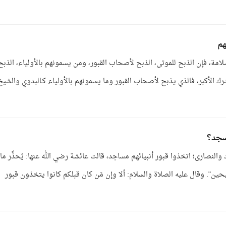
هم
مة، فإن الذبح للموتى، الذبح لأصحاب القبور، ومن يسمونهم بالأولياء، الذبح
رك الأكبر، فالذي يذبح لأصحاب القبور وما يسمونهم بالأولياء كـالبدوي والشيخ
مسجد؟
والنصارى؛ اتخذوا قبور أنبيائهم مساجد، قالت عائشة رضي الله عنها: يُحذِّر ما
ن". وقال عليه الصلاة والسلام: ألا وإن مَن كان قبلكم كانوا يتخذون قبور