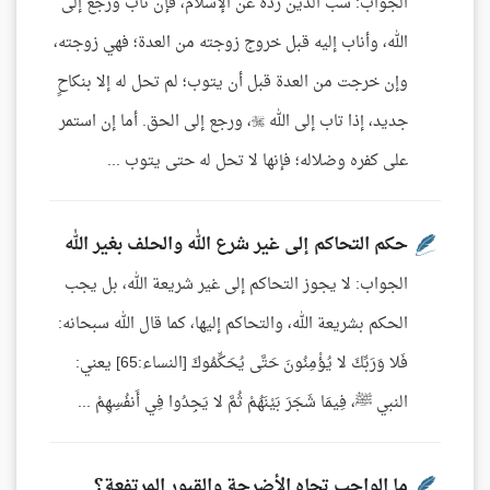
الجواب: سب الدين ردة عن الإسلام، فإن تاب ورجع إلى
الله، وأناب إليه قبل خروج زوجته من العدة؛ فهي زوجته،
وإن خرجت من العدة قبل أن يتوب؛ لم تحل له إلا بنكاحٍ
جديد، إذا تاب إلى الله ، ورجع إلى الحق. أما إن استمر
على كفره وضلاله؛ فإنها لا تحل له حتى يتوب ...
حكم التحاكم إلى غير شرع الله والحلف بغير الله
الجواب: لا يجوز التحاكم إلى غير شريعة الله، بل يجب
الحكم بشريعة الله، والتحاكم إليها، كما قال الله سبحانه:
فَلا وَرَبِّكَ لا يُؤْمِنُونَ حَتَّى يُحَكِّمُوكَ [النساء:65] يعني:
النبي ﷺ، فِيمَا شَجَرَ بَيْنَهُمْ ثُمَّ لا يَجِدُوا فِي أَنفُسِهِمْ ...
ما الواجب تجاه الأضرحة والقبور المرتفعة؟