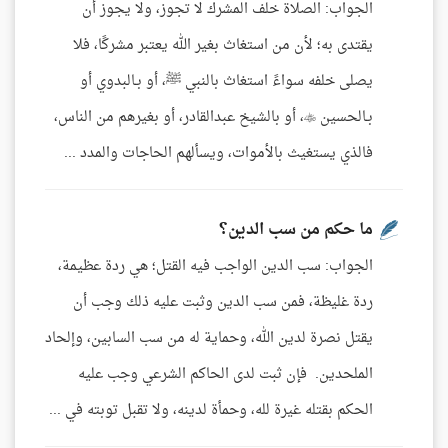
الجواب: الصلاة خلف المشرك لا تجوز، ولا يجوز أن
يقتدى به؛ لأن من استغاث بغير الله يعتبر مشركًا، فلا
يصلى خلفه سواءً استغاث بالنبي ﷺ، أو بـالبدوي أو
بـالحسين ، أو بالشيخ عبدالقادر، أو بغيرهم من الناس،
فالذي يستغيث بالأموات، ويسألهم الحاجات والمدد ...
ما حكم من سب الدين؟
الجواب: سب الدين الواجب فيه القتل؛ هي ردة عظيمة،
ردة غليظة، فمن سب الدين وثبت عليه ذلك وجب أن
يقتل نصرة لدين الله، وحماية له من سب السابين، وإلحاد
الملحدين. فإن ثبت لدى الحاكم الشرعي وجب عليه
الحكم بقتله غيرة لله، وحمأة لدينه، ولا تقبل توبته في ...