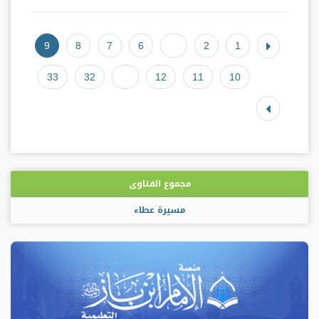
9
8
7
6
...
2
1
33
32
...
12
11
10
مجموع الفتاوى
مسيرة عطاء