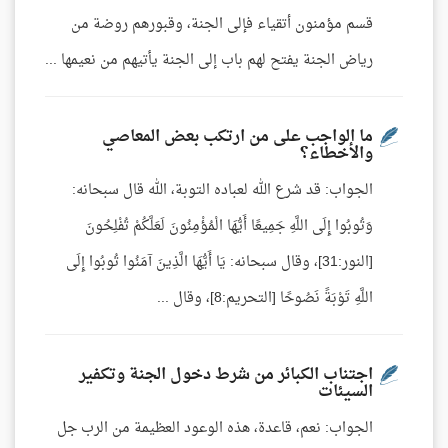
قسم مؤمنون أتقياء فإلى الجنة، وقبورهم روضة من
رياض الجنة يفتح لهم باب إلى الجنة يأتيهم من نعيمها ...
ما الواجب على من ارتكب بعض المعاصي
والأخطاء؟
الجواب: قد شرع الله لعباده التوبة، الله قال سبحانه:
وَتُوبُوا إِلَى اللَّهِ جَمِيعًا أَيُّهَا الْمُؤْمِنُونَ لَعَلَّكُمْ تُفْلِحُونَ
[النور:31]، وقال سبحانه: يَا أَيُّهَا الَّذِينَ آمَنُوا تُوبُوا إِلَى
اللَّهِ تَوْبَةً نَصُوحًا [التحريم:8]، وقال ...
اجتناب الكبائر من شرط دخول الجنة وتكفير
السيئات
الجواب: نعم، قاعدة، هذه الوعود العظيمة من الرب جل