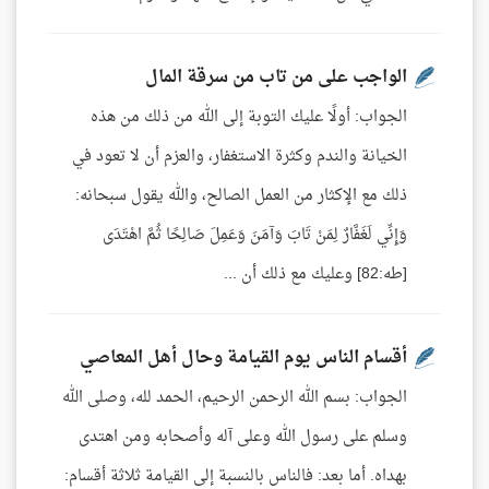
الواجب على من تاب من سرقة المال
الجواب: أولًا عليك التوبة إلى الله من ذلك من هذه
الخيانة والندم وكثرة الاستغفار، والعزم أن لا تعود في
ذلك مع الإكثار من العمل الصالح، والله يقول سبحانه:
وَإِنِّي لَغَفَّارٌ لِمَنْ تَابَ وَآمَنَ وَعَمِلَ صَالِحًا ثُمَّ اهْتَدَى
[طه:82] وعليك مع ذلك أن ...
أقسام الناس يوم القيامة وحال أهل المعاصي
الجواب: بسم الله الرحمن الرحيم، الحمد لله، وصلى الله
وسلم على رسول الله وعلى آله وأصحابه ومن اهتدى
بهداه. أما بعد: فالناس بالنسبة إلى القيامة ثلاثة أقسام: