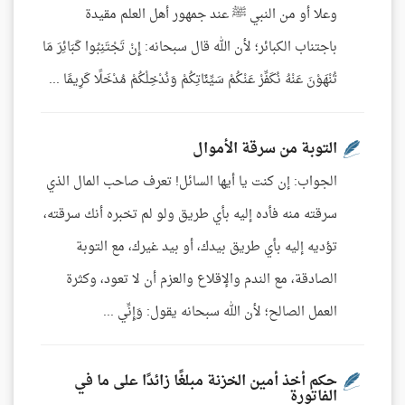
وعلا أو من النبي ﷺ عند جمهور أهل العلم مقيدة
باجتناب الكبائر؛ لأن الله قال سبحانه: إِنْ تَجْتَنِبُوا كَبَائِرَ مَا
تُنْهَوْنَ عَنْهُ نُكَفِّرْ عَنْكُمْ سَيِّئَاتِكُمْ وَنُدْخِلْكُمْ مُدْخَلًا كَرِيمًا ...
التوبة من سرقة الأموال
الجواب: إن كنت يا أيها السائل! تعرف صاحب المال الذي
سرقته منه فأده إليه بأي طريق ولو لم تخبره أنك سرقته،
تؤديه إليه بأي طريق بيدك، أو بيد غيرك، مع التوبة
الصادقة، مع الندم والإقلاع والعزم أن لا تعود، وكثرة
العمل الصالح؛ لأن الله سبحانه يقول: وَإِنِّي ...
حكم أخذ أمين الخزنة مبلغًا زائدًا على ما في
الفاتورة