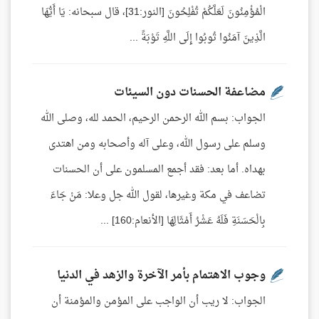
الْمُؤْمِنُونَ لَعَلَّكُمْ تُفْلِحُونَ [النور:31]، قال سبحانه: يَا أَيُّهَا
الَّذِينَ آمَنُوا تُوبُوا إِلَى اللَّهِ تَوْبَةً ...
مضاعفة الحسنات دون السيئات
الجواب: بسم الله الرحمن الرحيم، الحمد لله، وصلى الله
وسلم على رسول الله، وعلى آله وأصحابه ومن اهتدى
بهداه. أما بعد: فقد أجمع المسلمون على أن الحسنات
تضاعف في مكة وغيرها، لقول الله جل وعلا: مَنْ جَاءَ
بِالْحَسَنَةِ فَلَهُ عَشْرُ أَمْثَالِهَا [الأنعام:160] ...
وجوب الاهتمام بأمر الآخرة والزهد في الدنيا
الجواب: لا ريب أن الواجب على المؤمن والمؤمنة أن