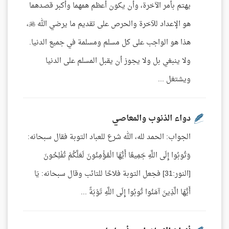
يهتم بأمر الآخرة، وأن يكون أعظم همهما وأكبر قصدهما
هو الإعداد للآخرة والحرص على تقديم ما يرضي الله ،
هذا هو الواجب على كل مسلم ومسلمة في جميع الدنيا.
ولا ينبغي بل ولا يجوز أن يقبل المسلم على الدنيا
ويشتغل ...
دواء الذنوب والمعاصي
الجواب: الحمد لله، الله شرع للعباد التوبة فقال سبحانه:
وَتُوبُوا إِلَى اللَّهِ جَمِيعًا أَيُّهَا الْمُؤْمِنُونَ لَعَلَّكُمْ تُفْلِحُونَ
[النور:31] فجعل التوبة فلاحًا للتائب وقال سبحانه: يَا
أَيُّهَا الَّذِينَ آمَنُوا تُوبُوا إِلَى اللَّهِ تَوْبَةً ...