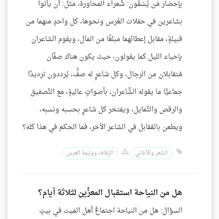
بإحضار مَن يُسَمَّون: شُعراء المحاورة، مثل: أن يأتوا
بشاعرين في حفلات العُرس ونحوها، كل واحدٍ منهما من
قبيلةٍ، مقابل إعطائهما مبلغًا من المال، ويقوم الشاعران
بإحياء الليل كما يقولون، حيث يكون هناك صفَّان
مُتقابلان من الرجال، وكل شاعرٍ له صفٌّ، يُرددون ترديدًا
جماعيًّا ما يقوله الشَّاعران، بأصواتٍ عاليةٍ، مع التَّصفيق
والرقص والتَّمايل، ويفتخر كل شاعرٍ بحسبه ونسبه،
ويطعن بالمُقابل في الشاعر الآخر، فما الحكم في هذا كله؟
الشعر والأغاني
الزفاف ووليمة العرس
هل من النياحة استقبال المعزِّين لثلاثة أيام؟
السؤال: هل من النياحة اجتماعُ أهل الميت في بيتٍ