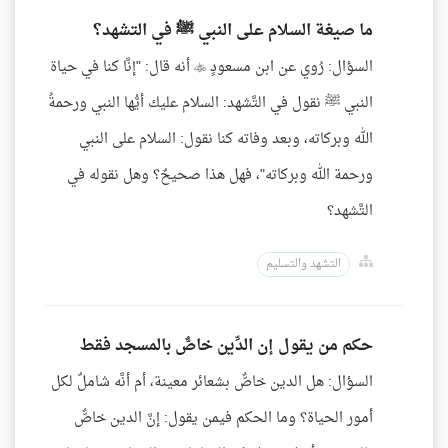
ما صيغة السلام على النبي ﷺ في التشهد؟
السؤال: رُوي عن ابن مسعودٍ  أنه قال: "إنَّا كنا في حياة
النبي ﷺ نقول في التَّشهد: السلام عليك أيُّها النبي ورحمةُ
الله وبركاته، وبعد وفاته كنا نقول: السلام على النبي
ورحمة الله وبركاته"، فهل هذا صحيحٌ؟ وهل نقوله في
التَّشهد؟
التشهد والتسليم
حكم من يقول إن الدِّين خاصٌّ بالمسجد فقط
السؤال: هل الدين خاصٌّ بشعائر معينة، أم أنَّه شاملٌ لكل
أمور الحياة؟ وما الحكم فيمن يقول: إنَّ الدين خاصٌّ