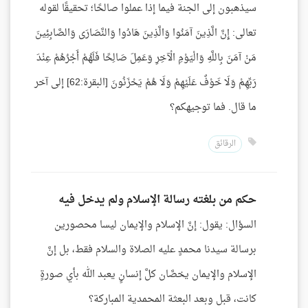
سيذهبون إلى الجنة فيما إذا عملوا صالحًا؛ تحقيقًا لقوله
تعالى: إِنَّ الَّذِينَ آمَنُوا وَالَّذِينَ هَادُوا وَالنَّصَارَى وَالصَّابِئِينَ
مَنْ آمَنَ بِاللَّهِ وَالْيَوْمِ الْآخِرِ وَعَمِلَ صَالِحًا فَلَهُمْ أَجْرُهُمْ عِنْدَ
رَبِّهِمْ وَلَا خَوْفٌ عَلَيْهِمْ وَلَا هُمْ يَحْزَنُونَ [البقرة:62] إلى آخر
ما قال. فما توجيهكم؟
الرقائق
حكم من بلغته رسالة الإسلام ولم يدخل فيه
السؤال: يقول: إنَّ الإسلام والإيمان ليسا محصورين
برسالة سيدنا محمدٍ عليه الصلاة والسلام فقط، بل إنَّ
الإسلام والإيمان يخصَّان كلَّ إنسانٍ يعبد الله بأي صورةٍ
كانت، قبل وبعد البعثة المحمدية المباركة؟