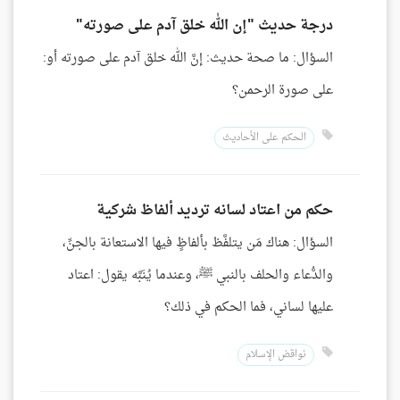
درجة حديث "إن الله خلق آدم على صورته"
السؤال: ما صحة حديث: إنَّ الله خلق آدم على صورته أو:
على صورة الرحمن؟
الحكم على الأحاديث
حكم من اعتاد لسانه ترديد ألفاظ شركية
السؤال: هناك مَن يتلفَّظ بألفاظٍ فيها الاستعانة بالجنِّ،
والدُّعاء والحلف بالنبي ﷺ، وعندما يُنَبَّه يقول: اعتاد
عليها لساني، فما الحكم في ذلك؟
نواقض الإسلام