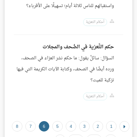
واستقبالهم للناس ثلاثة أيام؛ تسهيلًا على الأقرباء؟
أحكام التعزية
حكم التَّعزية في الصُّحف والمجلات
السؤال: سائلٌ يقول: ما حكم نشر العزاء في الصحف،
ورده أيضًا في الصحف، وكتابة الآيات الكريمة التي فيها
تزكية للميت؟
أحكام التعزية
8
7
6
5
4
3
2
1