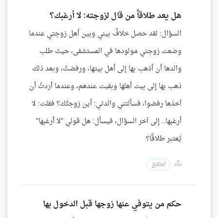
هل يعد طلاقاً من قال لزوجته: لا أرغبك؟
السؤال: لقد حصل خلافٌ بيني وبين أهل زوجتي عندما
وضعت زوجتي مولودها في المستشفى، حيث طلب
والدها أن أذهب بها إلى أهل بيتها، ورفضتُ، وبعد ذلك
ذهب بها إلى بيت أهلها وبقيت عندهم، وعندما أردتُ أن
آخذها رفضوا، فسألتني والدتي: أين زوجتُك؟ فقلت: لا
أرغبها.. إلى آخر السؤال، فيسأل: هل قولي "لا أرغبها"
يُعتبر طلاقًا؟
الطلاق
حكم من يتوفي عنها زوجها قبل الدخول بها