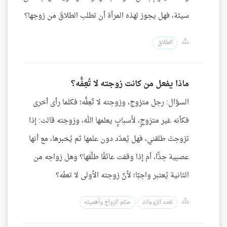
سيئة، فهل يجوز لهذه المرأة أن تطلب الطلاقَ من زوجها؟
الطلاق
ماذا يفعل من كانت زوجته لا تُعِفُّه؟
السؤال: رجل متزوج، وزوجته لا تُعِفُّه؛ فكلما رأى أخرى
فكأنه غير متزوجٍ، لأسبابٍ يعلمها الله، وزوجته قالت: إذا
تزوجتَ طلقني، فهل يُعدّد دون علمها ثم يُخبرها، مع أنها
عصبية جدًّا، أم إذا وقفت عائقًا طلَّقها؟ وهل زواجه من
الثانية يُعتبر واجبًا؛ لأنَّ زوجته الأولى لا تعفّه؟
تعدد الزوجات
حكم الزواج وأهميته