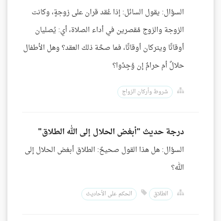
السؤال: يقول السائل: إذا عُقد قران على زوجةٍ، وكانت
الزوجة والزوج مُقصرين في أداء الصلاة، أي: يُصليان
أوقاتًا ويتركان أوقاتًا، فما صحَّة ذلك العقد؟ وهل الأطفال
حلالٌ أم حرامٌ إن وُجِدُوا؟
شروط وأركان الزواج
درجة حديث "أبغض الحلال إلى الله الطلاق"
السؤال: هل هذا القول صحيحٌ: الطلاق أبغض الحلال إلى
الله؟
الطلاق
الحكم على الأحاديث