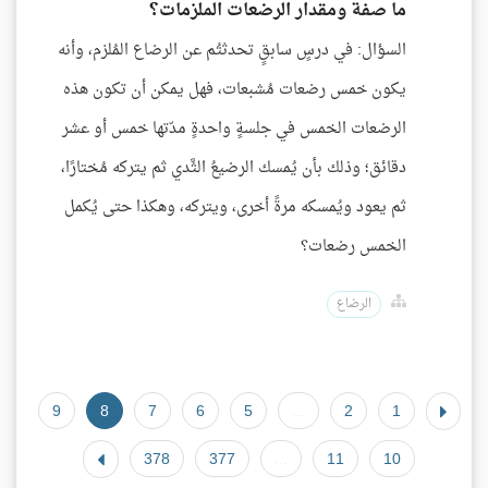
ما صفة ومقدار الرضعات الملزمات؟
السؤال: في درسٍ سابقٍ تحدثتُم عن الرضاع المُلزم، وأنه
يكون خمس رضعات مُشبعات، فهل يمكن أن تكون هذه
الرضعات الخمس في جلسةٍ واحدةٍ مدّتها خمس أو عشر
دقائق؛ وذلك بأن يُمسك الرضيعُ الثَّدي ثم يتركه مُختارًا،
ثم يعود ويُمسكه مرةً أخرى، ويتركه، وهكذا حتى يُكمل
الخمس رضعات؟
الرضاع
9
8
7
6
5
...
2
1
378
377
...
11
10