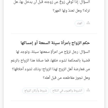
السؤال: إذا تُوفي زوجٌ عن زوجته قبل أن يدخل بها، هل
ترثه؟ وهل تعتدّ ولها المهر؟
العِدَد
حكم الزواج بامرأة سيئة السمعة أو إمساكها
السؤال: رجل تزوَّج من امرأةٍ سمعتها سيئة، وتوجد لها
قضية بالمحكمة لسُوء خلقها، فما صحَّة هذا الزواج بالرغم
من مُعارضة أهل الزوج لهذا الزواج؛ وذلك لسُوء أخلاقها؟
وهل تجوز مقاطعته من قبل أهله؟
الشروط والعيوب في النكاح
شروط وأركان الزواج