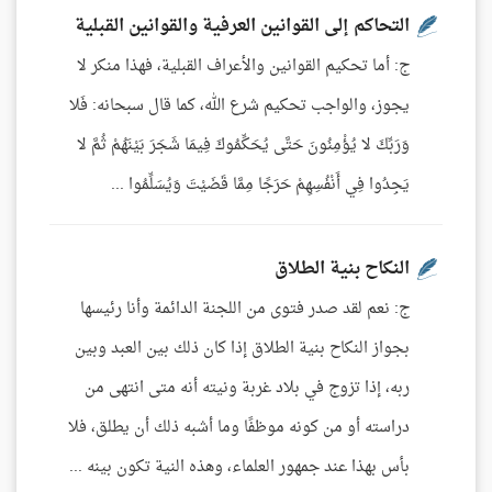
التحاكم إلى القوانين العرفية والقوانين القبلية
ج: أما تحكيم القوانين والأعراف القبلية، فهذا منكر لا
يجوز، والواجب تحكيم شرع الله، كما قال سبحانه: فَلا
وَرَبِّكَ لا يُؤْمِنُونَ حَتَّى يُحَكِّمُوكَ فِيمَا شَجَرَ بَيْنَهُمْ ثُمَّ لا
يَجِدُوا فِي أَنْفُسِهِمْ حَرَجًا مِمَّا قَضَيْتَ وَيُسَلِّمُوا ...
النكاح بنية الطلاق
ج: نعم لقد صدر فتوى من اللجنة الدائمة وأنا رئيسها
بجواز النكاح بنية الطلاق إذا كان ذلك بين العبد وبين
ربه، إذا تزوج في بلاد غربة ونيته أنه متى انتهى من
دراسته أو من كونه موظفًا وما أشبه ذلك أن يطلق، فلا
بأس بهذا عند جمهور العلماء، وهذه النية تكون بينه ...