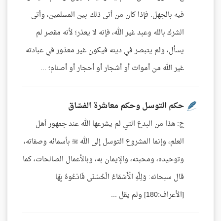
فيه بالجهل. فإذا كان من أتى ذلك بين المسلمين، وأتى
الشرك بالله وعبد غير الله، فإنه لا يعذر؛ لأنه مقصر لم
يسأل، ولم يتبصر في دينه فيكون غير معذور في عبادته
غير الله من أموات أو أشجار أو أحجار أو أصنام؛ ...
حكم التوسل وحكم معاشرة الفسّاق
ج: هذا من البدع التي لم يشرعها الله عند جمهور أهل
العلم، وإنما المشروع التوسل إلى الله  بأسمائه وصفاته،
وتوحيده، ومحبته، والإيمان به، وبالأعمال الصالحات، كما
قال سبحانه: وَلِلَّهِ الْأَسْمَاءُ الْحُسْنَى فَادْعُوهُ بِهَا
[الأعراف:180] ولم يقل ...