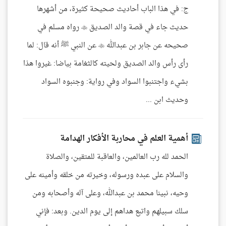
ج: في هذا الباب أحاديث صحيحة كثيرة، من أشهرها
حديث جاء في قصة والد الصديق  رواه مسلم في
صحيحه عن جابر بن عبدالله  عن النبي ﷺ أنه قال: لما
رأى رأس والد الصديق ولحيته كالثغامة بياضا: غيروا هذا
بشيء واجتنبوا السواد وفي رواية: وجنبوه السواد
وحديث ابن ...
أهمية العلم في محاربة الأفكار الهدامة
الحمد لله رب العالمين، والعاقبة للمتقين، والصلاة
والسلام على عبده ورسوله، وخيرته من خلقه وأمينه على
وحيه، نبينا محمد بن عبدالله، وعلى آله وأصحابه ومن
سلك سبيلهم واتبع هداهم إلى يوم الدين. وبعد: فإني