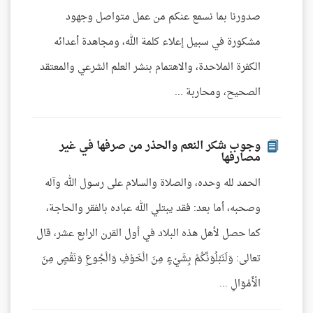
صدورنا بما نسمع عنكم من عمل متواصل وجهود
مشكورة في سبيل إعلاء كلمة الله، ومجاهدة أعدائه
الكفرة الملاحدة، والاهتمام بنشر العلم الشرعي والمعتقد
الصحيح، ومحاربة ...
وجوب شكر النعم والحذر من صرفها في غير
مصارفها
الحمد لله وحده، والصلاة والسلام على رسول الله وآله
وصحبه، أما بعد: فقد يبتلي الله عباده بالفقر والحاجة،
كما حصل لأهل هذه البلاد في أول القرن الرابع عشر، قال
تعالى: وَلَنَبْلُوَنَّكُمْ بِشَيْءٍ مِنَ الْخَوْفِ وَالْجُوعِ وَنَقْصٍ مِنَ
الْأَمْوَالِ ...