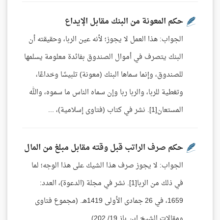
حكم المعونة من البنك مقابل الإيداع
الجواب: هذا العمل لا يجوز؛ لأنه عين الربا، وحقيقته أن
البنك يتصرف في أموال الصندوق بفائدة معلومة يسلمها
للصندوق، وإنما سماها البنك (معونة) تلبيسًا وخداعًا،
وتغطية للربا، والربا ربا وإن سماه الناس ما سموه، والله
المستعان[1]. نشر في كتاب (فتاوى إسلامية)، ...
حكم صرف الراتب قبل وقته مقابل مبلغ من المال
الجواب: لا يجوز صرف هذا الشيك على هذا الوجه؛ لما
في ذلك من الربا[1]. نشر في مجلة (الدعوة)، العدد:
1659، في 26 جمادى الأولى 1419هـ. (مجموع فتاوى
ومقالات الشيخ ابن باز 19/ 202).