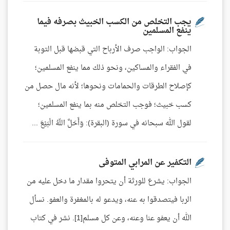
يجب التخلص من الكسب الخبيث بصرفه فيما
ينفع المسلمين
الجواب: الواجب صرف الأرباح التي قبضها قبل التوبة
في الفقراء والمساكين، ونحو ذلك مما ينفع المسلمين؛
كإصلاح الطرقات والحمامات ونحوها؛ لأنه مال حصل من
كسب خبيث؛ فوجب التخلص منه بما ينفع المسلمين؛
لقول الله سبحانه في سورة (البقرة): وَأَحَلَّ اللّهُ الْبَيْعَ ...
التكفير عن المرابي المتوفى
الجواب: يشرع للورثة أن يتحروا مقدار ما دخل عليه من
الربا فيتصدقوا به عنه، ويدعو له بالمغفرة والعفو. نسأل
الله أن يعفو عنا وعنه، وعن كل مسلم[1]. نشر في كتاب