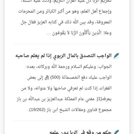
تحريم الربا دل عليه القرآن الكريم، ودلت عليه السنة،
وإجماع أهل العلم، وهو من أكبر الكبائر ومن المحرمات
المعروفة، وقد بين الله ذلك في كتابه العزيز فقال جل
وعلا: الَّذِينَ يَأْكُلُونَ الرِّبَا لاَ يَقُومُونَ ...
الواجب التصدق بالمال الربوي إذا لم يعلم صاحبه
الجواب: وعليكم السلام ورحمة الله وبركاته، بعده:
الواجب عليك دفع الخمسمائة (500) ريال إلى بعض
الفقراء، إذا كنتِ لم تعرفي صاحبها ولا عنوانه، ولا من
يعرفه[1]. مفتي عام المملكة عبدالعزيز بن عبدالله بن باز
مجموع فتاوى ومقالات الشيخ ابن باز (19/262).
حكم من وقع في الربا دون علمه