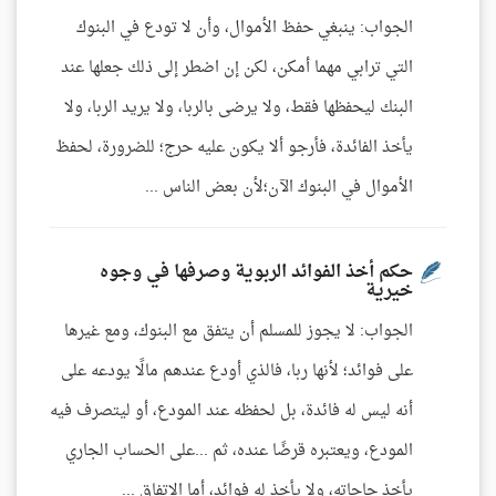
الجواب: ينبغي حفظ الأموال، وأن لا تودع في البنوك
التي ترابي مهما أمكن، لكن إن اضطر إلى ذلك جعلها عند
البنك ليحفظها فقط، ولا يرضى بالربا، ولا يريد الربا، ولا
يأخذ الفائدة، فأرجو ألا يكون عليه حرج؛ للضرورة، لحفظ
الأموال في البنوك الآن؛لأن بعض الناس ...
حكم أخذ الفوائد الربوية وصرفها في وجوه
خيرية
الجواب: لا يجوز للمسلم أن يتفق مع البنوك، ومع غيرها
على فوائد؛ لأنها ربا، فالذي أودع عندهم مالًا يودعه على
أنه ليس له فائدة، بل لحفظه عند المودع، أو ليتصرف فيه
المودع، ويعتبره قرضًا عنده، ثم ...على الحساب الجاري
يأخذ حاجاته، ولا يأخذ له فوائد، أما الاتفاق ...