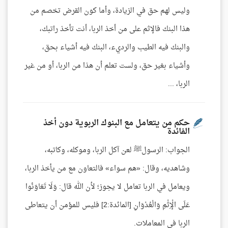
وليس لهم حق في الزيادة، وأما كون القرض تخصم من
هذا البنك فالإثم على من أخذ الربا، أنت تأخذ راتبك،
والبنك فيه الطيب والرديء، البنك فيه أشياء بحق،
وأشياء بغير حق، ولست تعلم أن هذا من الربا، أو من غير
الربا، ...
حكم من يتعامل مع البنوك الربوية دون أخذ
الفائدة
الجواب: الرسولﷺ لعن آكل الربا، وموكله، وكاتبه،
وشاهديه، وقال: «هم سواء» فالتعاون مع من يأخذ الربا،
ويعامل في الربا تعامل لا يجوز؛ لأن الله قال: وَلَا تَعَاوَنُوا
عَلَى الْإِثْمِ وَالْعُدْوَانِ [المائدة:2] فليس للمؤمن أن يتعاطى
الربا في المعاملات.