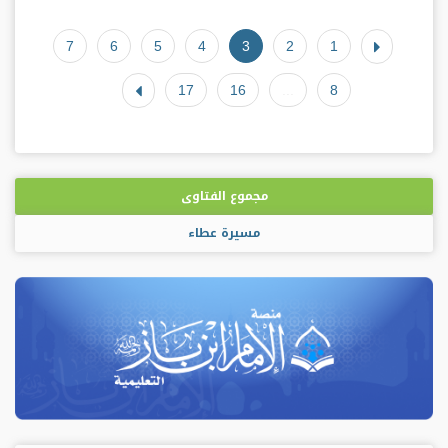
7
6
5
4
3
2
1
17
16
...
8
مجموع الفتاوى
مسيرة عطاء