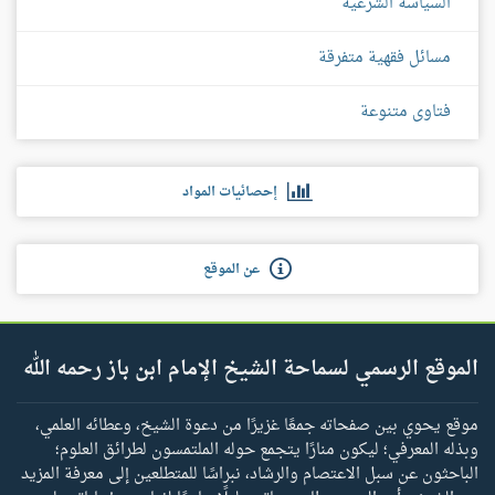
السياسة الشرعية
مسائل فقهية متفرقة
فتاوى متنوعة
إحصائيات المواد
عن الموقع
الموقع الرسمي لسماحة الشيخ الإمام ابن باز رحمه الله
موقع يحوي بين صفحاته جمعًا غزيرًا من دعوة الشيخ، وعطائه العلمي،
وبذله المعرفي؛ ليكون منارًا يتجمع حوله الملتمسون لطرائق العلوم؛
الباحثون عن سبل الاعتصام والرشاد، نبراسًا للمتطلعين إلى معرفة المزيد