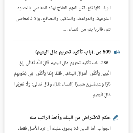
الربا، كلها تقع، لكن المهم العلاج لهذه المعاصي بالحدود
الشرعية، والمواعظ، والتذكير، والنصائح، وإلا فالمعاصي
تقع، فالربا يقع من النساء، ...
509 من: (باب تأكيد تحريم مال اليتيم)
286- باب تأكيد تحريم مال اليتيم قَالَ الله تَعَالَى: إِنَّ
الَّذِينَ يَأْكُلُونَ أَمْوَالَ الْيَتَامَى ظُلْمًا إِنَّمَا يَأْكُلُونَ فِي بُطُونِهِمْ
نَارًا وَسَيَصْلَوْنَ سَعِيرًا [النساء:10]، وقال تَعَالَى: وَلَا تَقْرَبُوا
مَالَ الْيَتِيمِ ...
حكم الاقتراض من البنك وأخذ الراتب منه
الجواب: أما الدين فلا يجوز، عليك أن ترد الأصل فقط،