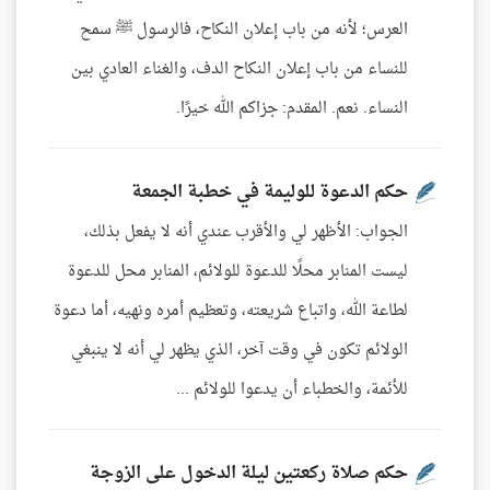
العرس؛ لأنه من باب إعلان النكاح، فالرسول ﷺ سمح
للنساء من باب إعلان النكاح الدف، والغناء العادي بين
النساء. نعم. المقدم: جزاكم الله خيرًا.
حكم الدعوة للوليمة في خطبة الجمعة
الجواب: الأظهر لي والأقرب عندي أنه لا يفعل بذلك،
ليست المنابر محلًا للدعوة للولائم، المنابر محل للدعوة
لطاعة الله، واتباع شريعته، وتعظيم أمره ونهيه، أما دعوة
الولائم تكون في وقت آخر، الذي يظهر لي أنه لا ينبغي
للأئمة، والخطباء أن يدعوا للولائم ...
حكم صلاة ركعتين ليلة الدخول على الزوجة