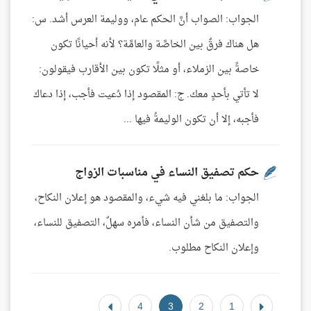
الجواب: الصواب أنَّ الحكم عام، ووليمة العرس أشد. س:
هل هناك فرقٌ بين الخاصَّة والعامَّة؟ لأنه أحيانًا تكون
خاصةً بين الزملاء، أو مثلًا تكون بين الأقارب فيقولون:
لا تأتي بأحدٍ معك. ج: المقصود إذا دُعيت فأجب، إذا دعاك
فأجبه، إلا أن تكون الوليمةُ فيها ...
حكم تصفيق النساء في مناسبات الزواج
الجواب: ما بلغني فيه شيء، والمقصود هو إعلان النكاح،
والتصفيق من شأن النساء، فأمره سهلٌ، التصفيق للنساء،
وإعلان النكاح مطلوب.
4
3
2
1