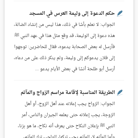
حكم الدعوة إلى وليمة العرس في المسجد
الجواب: لا نعلم بأسًا في ذلك، هذا ليس من إنشاد الضالة،
هذه دعوة إلى الوليمة، قد وقع مثل هذا في عهد النبي ﷺ
فأرسل له بعض الصحابة يدعوه، فقال للحاضرين: توجهوا
إلى فلان يدعوكم إلى وليمة، ولم ينكر ذلك على من دعاه،
أرسل أبو طلحة أنسًا في بعض الأيام يدعو ...
الطريقة المناسبة لإقامة مراسم الزواج والمآتم
الجواب: الزواج يجب إعلانه عند أهل الزوج، أو أهل
الزوجة، يجب إعلانه حتى يعلمه الجيران والناس، أمر
النبي ﷺ بإعلان النكاح حتى يعرف أنه نكاح، ما هو بزنا،
وأما المأتم لا، المآتم يجب تركها، الواجب ترك المآتم،