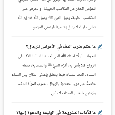
للمؤمن الحذر من المكاسب الخبيثة، والحرص على
المكاسب الطيبة، يقول النبيُّ ﷺ: يقول الله : إنَّ الله
تعالى طيبٌ لا يقبل إلا طيبًا فينبغي للمؤمن ...
ما حكم ضرب الدف في الأعراس للرجال؟
الجواب: أولًا: أحبَّك الله الذي أحببتنا له. أما الدُّف في
الزواج فلا بأس به، أقرَّه النبيُّ ﷺ والصحابة، يعمله
النساء، الدف للنساء فيما يتعلق بإعلان النكاح بين النساء
خاصةً، من دون اختلاطٍ بالرجال، تضرب المرأة الدف،
ويُغنين بالغناء المعتاد، لا بأس ...
ما الآداب المشروعة في الوليمة والدعوة إليها؟