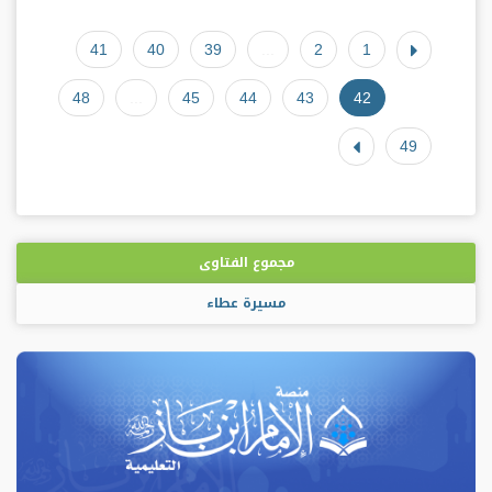
41
40
39
...
2
1
48
...
45
44
43
42
49
مجموع الفتاوى
مسيرة عطاء