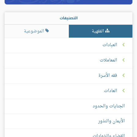
التصنيفات
الفقهية
الموضوعية
العبادات
المعاملات
فقه الأسرة
العادات
الجنايات والحدود
الأيمان والنذور
القضاء والشهادات