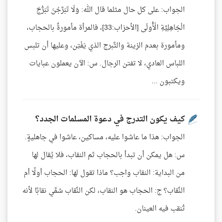
الجواب: على كل حال مثلما قال الله: وَلَا تَبَرَّجْنَ تَبَرُّجَ
الْجَاهِلِيَّةِ الْأُولَى [الأحزاب:33]، فالمرأة مأمورةٌ بالحجاب،
ومأمورة بعدم الزينة والتَّبرج الذي يَفْتِن، وعليها أن تلبس
اللباس العادي، لا تفتن الرجال. س: الآن يعملون عبايات
ويكتبون ...
كيف يكون التدرج في دعوة المسلمات الجدد؟
الجواب: هذا ما عاشوا عليه، مساكين، عاشوا في جاهليةٍ.
س: هل يمكن أن تبدأ بالحجاب ثم النقاب، فلا يُقال لها
من البداية: النقاب واجب؟ ماذا تقول لها: الحجاب أولًا أم
النِّقاب؟ ج: الحجاب هو النقاب، لكن النِّقاب سُمِّي نقابًا لأنه
تُنقب فيه العينان.