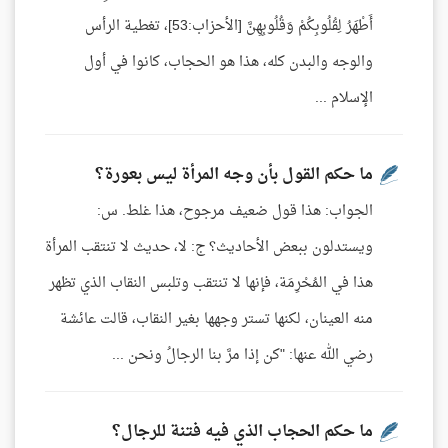
أَطْهَرُ لِقُلُوبِكُمْ وَقُلُوبِهِنَّ [الأحزاب:53]، تغطية الرأس
والوجه والبدن كله، هذا هو الحجاب، كانوا في أول
الإسلام ...
ما حكم القول بأن وجه المرأة ليس بعورة؟
الجواب: هذا قول ضعيف مرجوح، هذا غلط. س:
ويستدلون ببعض الأحاديث؟ ج: لا، حديث لا تنتقب المرأة
هذا في المُحْرِمَة، فإنها لا تنتقب وتلبس النقاب الذي تظهر
منه العينان، لكنها تستر وجهها بغير النقاب، قالت عائشة
رضي الله عنها: "كن إذا مرَّ بنا الرجالُ ونحن ...
ما حكم الحجاب الذي فيه فتنة للرجال؟