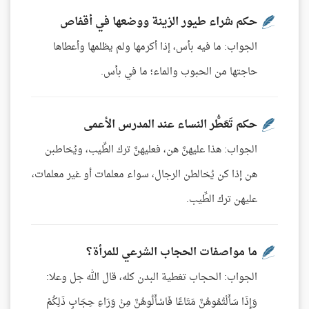
حكم شراء طيور الزينة ووضعها في أقفاص
الجواب: ما فيه بأس، إذا أكرمها ولم يظلمها وأعطاها
حاجتها من الحبوب والماء؛ ما في بأس.
حكم تَعَطُّر النساء عند المدرس الأعمى
الجواب: هذا عليهنَّ هن، فعليهنَّ ترك الطِّيب، ويُخاطبن
هن إذا كن يُخالطن الرجال، سواء معلمات أو غير معلمات،
عليهن ترك الطِّيب.
ما مواصفات الحجاب الشرعي للمرأة؟
الجواب: الحجاب تغطية البدن كله، قال الله جل وعلا:
وَإِذَا سَأَلْتُمُوهُنَّ مَتَاعًا فَاسْأَلُوهُنَّ مِنْ وَرَاءِ حِجَابٍ ذَلِكُمْ