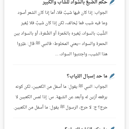
حكم الصَّبغ بالسَّواد للشاب والكبير
الجواب: إذا كان فيها شيبٌ فلا، أما إذا كان الشعر أسود
وما فيه شيب فما يُخالف، لكن إذا كان شيبٌ فلا يُغير
الشَّيبَ بالسواد، يُغيره بالحُمرة أو الصُّفرة، أو بالسواد بين
الحمرة والسواد –يعني المخلوط- فالنبي ﷺ قال: غيِّروا
هذا الشيب، واجتنبوا السواد، ...
ما حد إسبال الثياب؟
الجواب: النبي ﷺ يقول: ما أسفل من الكعبين، لكن كونه
يرفعه أزين له وأبعد عن الشبهة. س: إذا لمس الكعبين لا
حرج؟ ج: لا حرج، الرسول ﷺ يقول: ما أسفل من الكعبين.