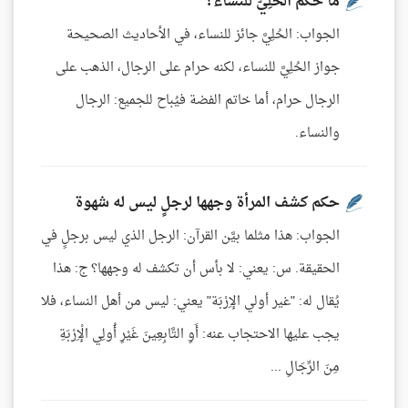
ما حكم الحُلِيَّ للنساء؟
الجواب: الحُلِيَّ جائز للنساء، في الأحاديث الصحيحة
جواز الحُلِيَّ للنساء، لكنه حرام على الرجال، الذهب على
الرجال حرام، أما خاتم الفضة فيُباح للجميع: الرجال
والنساء.
حكم كشف المرأة وجهها لرجلٍ ليس له شهوة
الجواب: هذا مثلما بيَّن القرآن: الرجل الذي ليس برجلٍ في
الحقيقة. س: يعني: لا بأس أن تكشف له وجهها؟ ج: هذا
يُقال له: "غير أولي الإِرْبَة" يعني: ليس من أهل النساء، فلا
يجب عليها الاحتجاب عنه: أَوِ التَّابِعِينَ غَيْرِ أُولِي الْإِرْبَةِ
مِنَ الرِّجَالِ ...