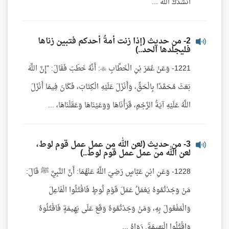
أَنْشُدُكَ اللَّهَ ...
2- من حديث (إذا زنت أمةُ أحدكم فتبين زناها
فليجلدها الحد..)
1221- وَعَنْ عُمَرَ بْنِ الْخَطَّابِ : أَنَّهُ خَطَبَ فَقَالَ: "إِنَّ اللَّهَ
بَعَثَ مُحَمَّدًا بِالْحَقِّ، وَأَنْزَلَ عَلَيْهِ الْكِتَابَ، فَكَانَ فِيمَا أَنْزَلَ
اللَّهُ عَلَيْهِ آيَةُ الرَّجْمِ، قَرَأْنَاهَا وَوَعَيْنَاهَا وَعَقَلْنَاهَا، ...
3- من حديث (لعن الله من عمل عمل قوم لوط،
لعن الله من عمل عمل قوم لوط..)
1228- وَعَنِ ابْنِ عَبَّاسٍ رَضِيَ اللَّهُ عَنْهُمَا: أَنَّ النَّبِيَّ ﷺ قَالَ:
مَنْ وَجَدْتُمُوهُ يَعْمَلُ عَمَلَ قَوْمِ لُوطٍ فَاقْتُلُوا الْفَاعِلَ
وَالْمَفْعُولَ بِهِ، وَمَنْ وَجَدْتُمُوهُ وَقَعَ عَلَى بَهِيمَةٍ فَاقْتُلُوهُ
وَاقْتُلُوا الْبَهِيمَةَ. رَوَاهُ ...