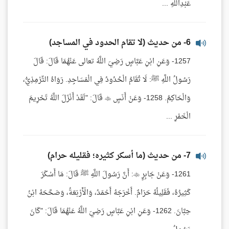
عَبْدِاللَّهِ ...
6- من حديث (لا تقام الحدود في المساجد)
1257- وَعَنِ ابْنِ عَبَّاسٍ رَضِيَ اللَّهُ تعالى عَنْهُمَا قَالَ: قَالَ
رَسُولُ اللَّهِ ﷺ: لَا تُقَامُ الْحُدُودُ فِي الْمَسَاجِدِ. رَوَاهُ التِّرْمِذِيُّ،
وَالْحَاكِمُ. 1258- وَعَنْ أَنَسٍ  قَالَ: "لَقَدْ أَنْزَلَ اللَّهُ تَحْرِيمَ
الْخَمْرِ ...
7- من حديث (ما أسكر كثيره؛ فقليله حرام)
1261- وَعَنْ جَابِرٍ : أَنَّ رَسُولَ اللَّهِ ﷺ قَالَ: مَا أَسْكَرَ
كَثِيرُهُ، فَقَلِيلُهُ حَرَامٌ. أَخْرَجَهُ أَحْمَدُ، وَالْأَرْبَعَةُ، وَصَحَّحَهُ ابْنُ
حِبَّانَ. 1262- وَعَنِ ابْنِ عَبَّاسٍ رَضِيَ اللَّهُ عَنْهُمَا قَالَ: "كَانَ