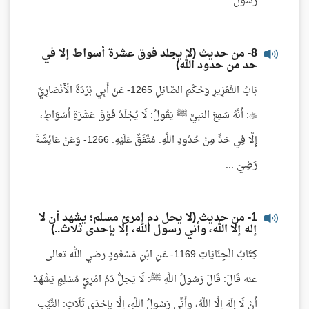
رَسُولُ ...
8- من حديث (لا يجلد فوق عشرة أسواط إلا في
حد من حدود الله)
بَابُ التَّعْزِيرِ وَحُكْمِ الصَّائِلِ 1265- عَنْ أَبِي بُرْدَةَ الْأَنْصَارِيِّ
: أَنَّهُ سَمِعَ النبيَّ ﷺ يَقُولُ: لَا يُجْلَدُ فَوْقَ عَشَرَةِ أَسْوَاطٍ،
إِلَّا فِي حَدٍّ مِنْ حُدُودِ اللَّهِ. مُتَّفَقٌ عَلَيْهِ. 1266- وَعَنْ عَائِشَةَ
رَضِيَ ...
1- من حديث (لا يحل دم امرئ مسلم؛ يشهد أن لا
إله إلا الله، وأني رسول الله، إلا بإحدى ثلاث..)
كِتَابُ الْجِنَايَاتِ 1169- عَنِ ابْنِ مَسْعُودٍ رضي الله تعالى
عنه قَالَ: قَالَ رَسُولُ اللَّهِ ﷺ: لَا يَحِلُّ دَمُ امْرِئٍ مُسْلِمٍ يَشْهَدُ
أَنْ لَا إِلَهَ إِلَّا اللَّهُ، وأَنِّي رَسُولُ اللَّهِ، إِلَّا بِإِحْدَى ثَلَاثٍ: الثَّيِّب