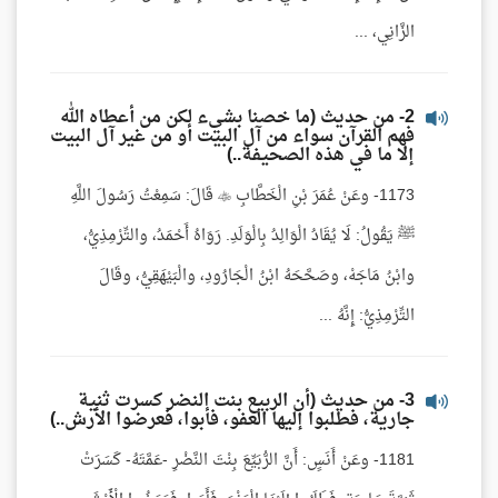
الزَّانِي، ...
2- من حديث (ما خصنا بشيء لكن من أعطاه الله
فهم القرآن سواء من آل البيت أو من غير آل البيت
إلا ما في هذه الصحيفة..)
1173- وعَنْ عُمَرَ بْنِ الْخَطَّابِ  قَالَ: سَمِعْتُ رَسُولَ اللَّهِ
ﷺ يَقُولُ: لَا يُقَادُ الْوَالِدُ بِالْوَلَدِ. رَوَاهُ أَحْمَدُ، والتِّرْمِذِيُّ،
وابْنُ مَاجَهْ، وصَحَّحَهُ ابْنُ الْجَارُودِ، والْبَيْهَقِيُّ، وقَالَ
التِّرْمِذِيُّ: إِنَّهُ ...
3- من حديث (أن الربيع بنت النضر كسرت ثنية
جارية، فطلبوا إليها العفو، فأبوا، فعرضوا الأرش..)
1181- وعَنْ أَنَسٍ: أَنَّ الرُّبَيِّعَ بِنْتَ النَّضْرِ -عَمَّتَهُ- كَسَرَتْ