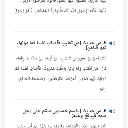
ثَنِيَّةَ جَارِيَةٍ، فَطَلَبُوا إِلَيْهَا الْعَفْوَ، فَأَبَوا، فَعَرَضُوا الْأَرْشَ،
فَأَبَوْا، فَأَتَوا رَسُولَ اللَّهِ ﷺ، فأَبَوا إِلَّا الْقِصَاصَ، فَأَمَرَ رَسُولُ
...
5- من حديث (من تطبب فأصاب نفسا فما دونها،
فهو ضامن)
1195- وَعَنْ عَمْرِو بْنِ شُعَيْبٍ، عَنْ أَبِيهِ، عَنْ جَدِّهِ  رَفَعَهُ،
قَالَ: مَنْ تَطَبَّبَ وَلَمْ يَكُنْ بِالطِّبِّ مَعْرُوفًا، فَأَصَابَ نَفْسًا فَمَا
دُونَهَا، فَهُوَ ضَامِنٌ. أَخْرَجَهُ الدَّارَقُطْنِيُّ، وَصَحَّحَهُ الْحَاكِمُ،
وَهُوَ ...
6- من حديث (يقسم خمسون منكم على رجل
منهم فيدفع برمته)
بَابُ دَعْوَى الدَّمِ وَالْقَسَامَةِ 1201- عَنْ سَهْلِ بْنِ أَبِي حَثْمَةَ