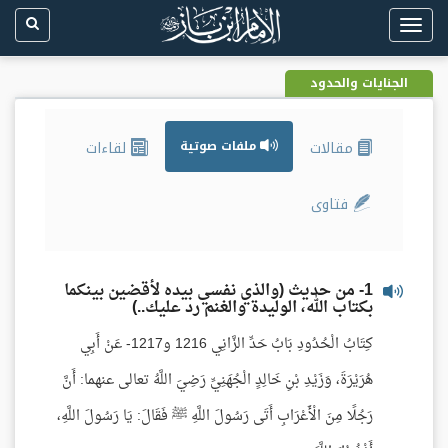
Toggle
navigation
الجنايات والحدود
مقالات
ملفات صوتية
لقاءات
فتاوى
1- من حديث (والذي نفسي بيده لأقضين بينكما
بكتاب الله، الوليدة والغنم رد عليك..)
كِتَابُ الْحُدُودِ بَابُ حَدِّ الزَّانِي 1216 و1217- عَنْ أَبِي
هُرَيْرَةَ، وَزَيْدِ بْنِ خَالِدٍ الْجُهَنِيِّ رَضِيَ اللَّهُ تعالى عنهما: أَنَّ
رَجُلًا مِنَ الْأَعْرَابِ أَتَى رَسُولَ اللَّهِ ﷺ فَقَالَ: يَا رَسُولَ اللَّهِ،