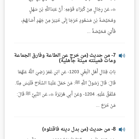
، عَنْ رِجَالٍ مِنْ كُبَرَاءِ قَوْمِهِ: أَنَّ عَبْدَاللَّهِ بْنَ سَهْلٍ
ومُحَيِّصَةَ بْنَ مَسْعُودٍ خَرَجَا إِلَى خَيْبَرَ مِنْ جَهْدٍ أَصَابَهُمْ،
فَأُتِيَ مُحَيِّصَةُ ...
7- من حديث (من خرج عن الطاعة وفارق الجماعة
ومات فميتته ميتة جاهلية)
بَابُ قِتَالِ أَهْلِ الْبَغْيِ 1203- عَنِ ابْنِ عُمَرَ رَضِيَ اللَّهُ عَنْهُمَا
قَالَ: قَالَ رَسُولُ اللَّهِ ﷺ: مَنْ حَمَلَ عَلَيْنَا السِّلَاحَ فَلَيْسَ مِنَّا.
مُتَّفَقٌ عَلَيْهِ. 1204- وَعَنْ أَبِي هُرَيْرَةَ ، عَن النَّبِيِّ ﷺ قَالَ:
مَنْ خَرَجَ ...
8- من حديث (من بدل دينه فاقتلوه)