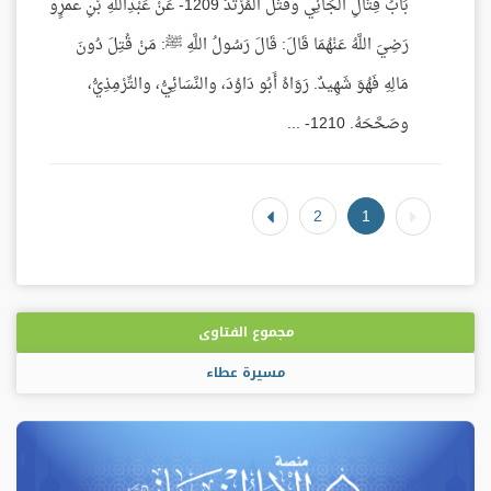
بَابُ قِتَالِ الْجَانِي وقَتْلُ الْمُرْتَدِّ 1209- عَنْ عَبْدِاللَّهِ بْنِ عمرٍو
رَضِيَ اللَّهُ عَنْهُمَا قَالَ: قَالَ رَسُولُ اللَّهِ ﷺ: مَنْ قُتِلَ دُونَ
مَالِهِ فَهُوَ شَهِيدٌ. رَوَاهُ أَبُو دَاوُدَ، والنَّسَائِيُّ، والتِّرْمِذِيُّ،
وصَحَّحَهُ. 1210- ...
2
1
مجموع الفتاوى
مسيرة عطاء