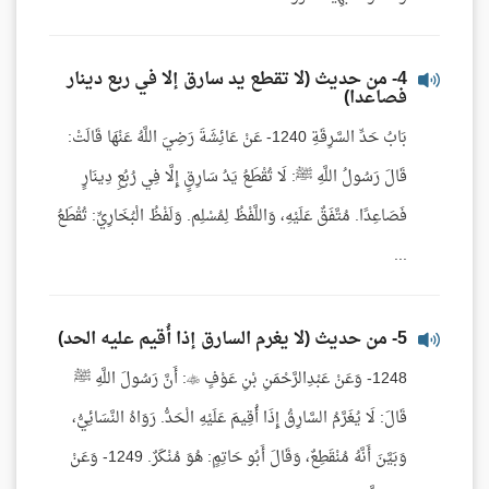
4- من حديث (لا تقطع يد سارق إلا في ربع دينار
فصاعدا)
بَابُ حَدِّ السَّرِقَةِ 1240- عَنْ عَائِشَةَ رَضِيَ اللَّهُ عَنْهَا قَالَتْ:
قَالَ رَسُولُ اللَّهِ ﷺ: لَا تُقْطَعُ يَدُ سَارِقٍ إِلَّا فِي رُبُعِ دِينَارٍ
فَصَاعِدًا. مُتَّفَقٌ عَلَيْهِ، وَاللَّفْظُ لِمُسْلِم. وَلَفْظُ الْبُخَارِيِّ: تُقْطَعُ
...
5- من حديث (لا يغرم السارق إذا أُقيم عليه الحد)
1248- وَعَنْ عَبْدِالرَّحْمَنِ بْنِ عَوْفٍ : أَنَّ رَسُولَ اللَّهِ ﷺ
قَالَ: لَا يُغَرَّمُ السَّارِقُ إِذَا أُقِيمَ عَلَيْهِ الْحَدُّ. رَوَاهُ النَّسَائِيُّ،
وَبَيَّنَ أَنَّهُ مُنْقَطِعٌ، وَقَالَ أَبُو حَاتِمٍ: هُوَ مُنْكَرٌ. 1249- وَعَنْ