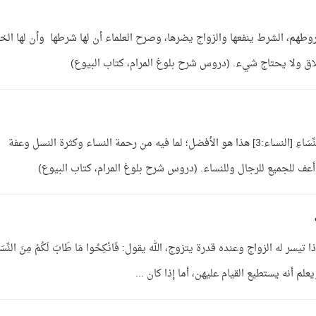
وطهم، الشرط ينفعها والزواج يضرها، وصرح العلماء أن لها شرطها وأن لها الخي
 ولا يحتاج شيء. (دروس شرح بلوغ المرام، كتاب البيوع)
الجواب: الأصل التعدد فَانْكِحُوا مَا طَابَ لَكُمْ مِنَ النِّسَاءِ [النساء:3] هذا هو الأفضل؛ لما فيه من رحمة النساء وكثرة النسل وعفة
ر أعف للجميع للرجال وللنساء. (دروس شرح بلوغ المرام، كتاب البيوع)
يسر له الزواج وعنده قدرة يتزوج، الله يقول: فَانْكِحُوا مَا طَابَ لَكُمْ مِنَ النِّسَا