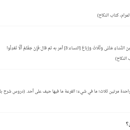
رام، كتاب النكاح)
الجواب: ما يصح، الله قال: فَانْكِحُوا مَا طَابَ لَكُمْ مِنَ النِّسَاءِ مَثْنَى وَثُلَاثَ وَرُبَاعَ [النساء:3] أمر به ثم قال:فَإِنْ خِفْتُمْ أَلَّا تَعْدِلُوا
واحدة مرتين ثلاث؛ ما في شيء؛ القرعة ما فيها حيف على أحد. (دروس شرح بل
؟