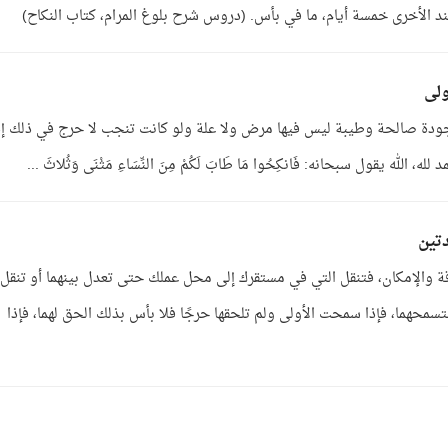
 الأخرى خمسة أيام، ما في بأس. (دروس شرح بلوغ المرام، كتاب النكاح)
ولى
وجودة صالحة وطيبة ليس فيها مرض ولا علة ولو كانت تنجب لا حرج في ذلك إذ
لله يقول سبحانه: فَانكِحُوا مَا طَابَ لَكُمْ مِنَ النِّسَاءِ مَثْنَى وَثُلاثَ ...
تين
 والإمكان، فتنقل التي في مستقرك إلى محل عملك حتى تعدل بينهما أو تنقل
سمحهما، فإذا سمحت الأولى ولم تلحقها حرجًا فلا بأس بذلك الحق لهما، فإذا