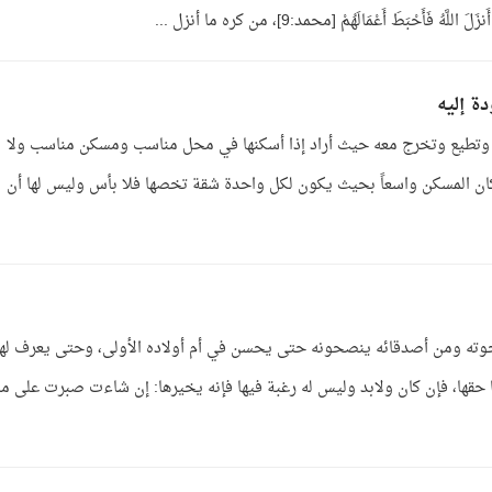
َحْبَطَ أَعْمَالَهُمْ [محمد:9]، من كره ما أنزل ...
ة إليه
سمع وتطيع وتخرج معه حيث أراد إذا أسكنها في محل مناسب ومسكن مناسب ولا
 كان المسكن واسعاً بحيث يكون لكل واحدة شقة تخصها فلا بأس وليس لها أن
ته ومن أصدقائه ينصحونه حتى يحسن في أم أولاده الأولى، وحتى يعرف لها
حقها، فإن كان ولابد وليس له رغبة فيها فإنه يخيرها: إن شاءت صبرت على ما