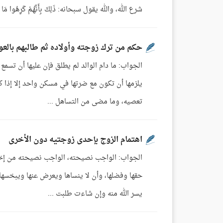
شرع الله، والله يقول سبحانه: ذَلِكَ بِأَنَّهُمْ كَرِهُوا مَا أَنزَلَ اللَّهُ فَأ
حكم من ترك زوجته وأولاده ثم طالبهم بالعود
الجواب: ما دام الوالد لم يطلق فإن عليها أن ت
يلزمها أن تكون مع ضرتها في مسكن واحد إلا إذا
تعصيه، وما مضى من التساهل ...
اهتمام الزوج بإحدى زوجتيه دون الأخرى
الجواب: الواجب نصيحته، الواجب نصيحته من إخو
حقها وفضلها، وأن لا ينساها ويعرض عنها ويبخسها 
يسر الله منه وإن شاءت طلبت ...