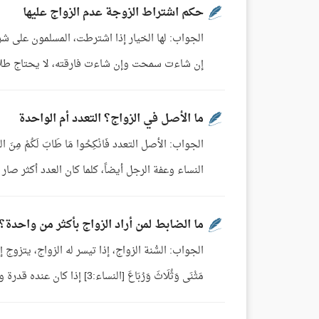
حكم اشتراط الزوجة عدم الزواج عليها
الجواب: لها الخيار إذا اشترطت، المسلمون على شر
إن شاءت سمحت وإن شاءت فارقته، لا يحتاج طلاق
ما الأصل في الزواج؟ التعدد أم الواحدة
النساء وعفة الرجل أيضاً، كلما كان العدد أكثر صا
ما الضابط لمن أراد الزواج بأكثر من واحدة؟
الجواب: السُّنة الزواج، إذا تيسر له الزواج، يتزوج إذا ت
مَثْنَى وَثُلَاثَ وَرُبَاعَ [النساء:3] إذا كان عنده قدرة ويعلم أنه يستطيع القيام عليهن، أما إذا كان ...