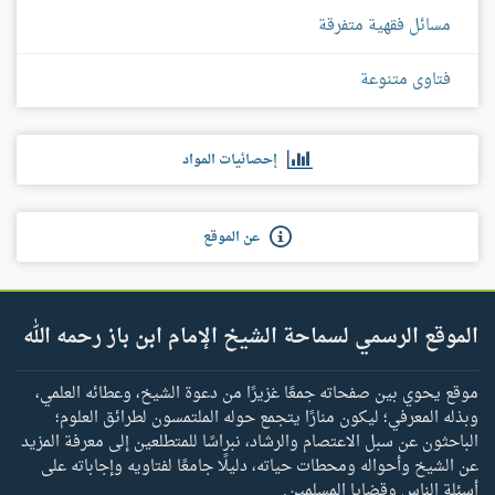
مسائل فقهية متفرقة
فتاوى متنوعة
إحصائيات المواد
عن الموقع
الموقع الرسمي لسماحة الشيخ الإمام ابن باز رحمه الله
موقع يحوي بين صفحاته جمعًا غزيرًا من دعوة الشيخ، وعطائه العلمي،
وبذله المعرفي؛ ليكون منارًا يتجمع حوله الملتمسون لطرائق العلوم؛
الباحثون عن سبل الاعتصام والرشاد، نبراسًا للمتطلعين إلى معرفة المزيد
عن الشيخ وأحواله ومحطات حياته، دليلًا جامعًا لفتاويه وإجاباته على
أسئلة الناس وقضايا المسلمين.