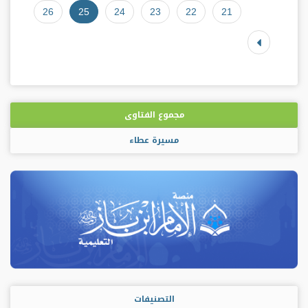
26
25
24
23
22
21
مجموع الفتاوى
مسيرة عطاء
التصنيفات