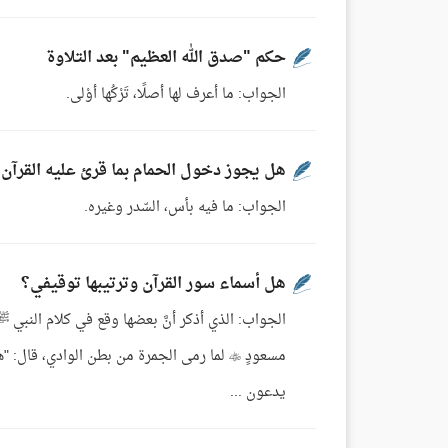
حكم "صدق الله العظيم" بعد التلاوة
الجواب: ما أعرف لها أصلًا، تَرْكُها أوْلى.
هل يجوز دخول الحمام بما قرئ عليه القرآن
الجواب: ما فيه بأس، السّدر وغيره.
هل أسماء سور القرآن وترتيبها توقيفي؟
مسعودٍ  لما رمى الجمرة من بطن الوادي، قال:
يدعون ...