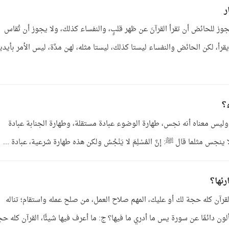
ر
وز للحائض أن تقرأ القرآنَ عن ظهر قلبٍ، والنفساء كذلك، ولا يجوز أن تُقاس
رأ، لكن الحائض والنفساء ليستا كذلك، ليستا مثله، لهن مدَّة، ليس الأمر بأيدي
؟
وليس معناه أنه نجس، طهارة الوضوء عبادة مستقلة، وطهارة الجنابة عبادة
جس مثلما قال ﷺ: إنَّ المُسْلِمَ لا يَنْجُسُ ولكن هذه طهارة شرعية، عبادة ...
ئها؟
لقرآن كله حجة لك أو عليك، المهم صلاح العمل، من صلح عمله واستقام؛ تناله
 دائمًا عن سورة يس ما أدري ما فيها؟ ج: ما أعرف فيها شيئًا، القرآن كله ح