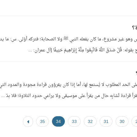
ة؟
 وهو غير مشروع، ما كان يفعله النبي ﷺ ولا الصحابة؛ فتركه أوْلى. س: ما ي
َدَقَ اللَّهُ فَاتَّبِعُوا مِلَّةَ إِبْرَاهِيمَ حَنِيفًا [آل عمران: ...
على الحد المطلوب لا يُستمع لها، أما إذا كان يقرؤون قراءة مجودة والمدود التي 
رأ قراءة تُشابِه حال من يقرأ على موسيقى ولا يراعي حدود التلاوة؛ فلا بدّ ...
35
34
33
32
31
30