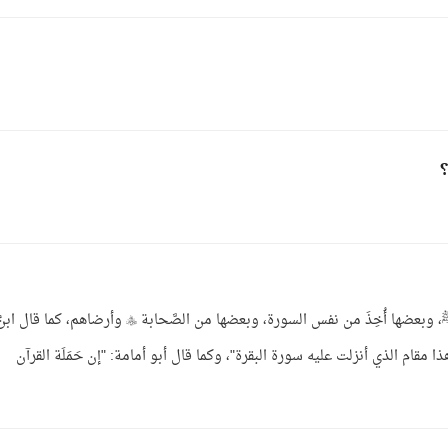
؟
الجواب: الذي أذكر أنَّ بعضها وقع في كلام النبي ﷺ، وبعضها أُخِذَ من نفس السورة، وبعضها من الصَّحابة  وأرضاهم، كما قال ا
 "هذا مقام الذي أنزلت عليه سورة البقرة"، وكما قال أبو أمامة: "إن حَمَلَة القرآن