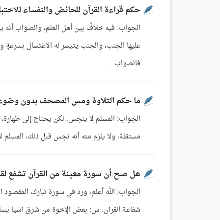
حكم قراءة القرآن للحائض والنفساء للاختبا
الجواب: فيه خلافٌ بين أهل العلم، والصواب أنه يج
عليها الجنب، والجنب يتيسر له الاغتسال بسرعةٍ ويق
فالصواب ...
ما حكم التلاوة ومس المصحف بدون وضوء
الجواب: المسلم لا ينجس، لكن يحتاج إلى طهارة، 
مستقلة، ولا يلزم منه أنه نجس قبل ذلك، المسلم لا ين
هل صح أن سورة معينة من القرآن تشفع لقار
الجواب: الله أعلم، ورد في سورة تبارك، المقصود ا
شفاعة القرآن. س: بعض الإخوة من شرق آسيا يسألون