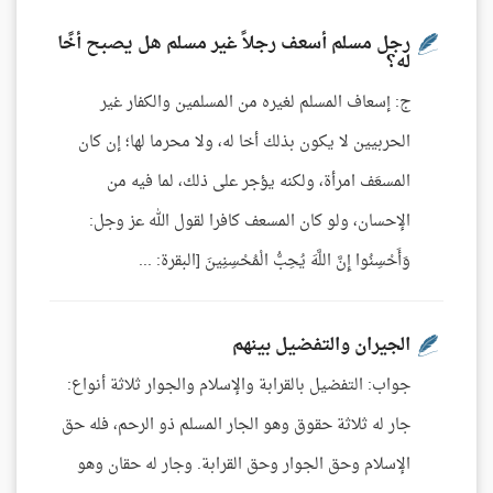
رجل مسلم أسعف رجلاً غير مسلم هل يصبح أخًا
له؟
ج: إسعاف المسلم لغيره من المسلمين والكفار غير
الحربيين لا يكون بذلك أخا له، ولا محرما لها؛ إن كان
المسعَف امرأة، ولكنه يؤجر على ذلك، لما فيه من
الإحسان، ولو كان المسعف كافرا لقول الله عز وجل:
وَأَحْسِنُوا إِنَّ اللَّهَ يُحِبُّ الْمُحْسِنِينَ [البقرة: ...
الجيران والتفضيل بينهم
جواب: التفضيل بالقرابة والإسلام والجوار ثلاثة أنواع:
جار له ثلاثة حقوق وهو الجار المسلم ذو الرحم، فله حق
الإسلام وحق الجوار وحق القرابة. وجار له حقان وهو