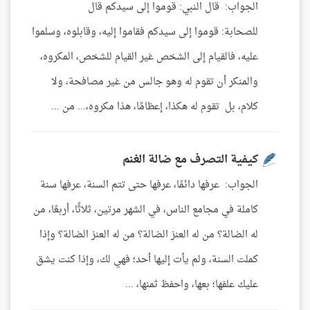
الجواب: قال النبي: قوموا إلى سيدكم قال
للصحابة: قوموا إلى سيدكم فقاموا إليه، وقابلوه، وسلموا
عليه، فالقيام إلى الشخص غير القيام للشخص، المكروه،
والمنكر أن تقوم له وهو جالس من غير مصافحة، ولا
كلام، بل تقوم له هكذا، إعظامًا، هذا مكروه،... من ...
كيفية التصرف مع ضالة الغنم
الجواب: عرفها دائمًا، عرفها حتى تتم السنة، عرفها سنة
كاملة في مجامع الناس، في الشهر مرتين، ثلاثًا، أربعًا، من
له الضالة؟ من له العنز الضالة؟ من له العنز الضالة؟ وإذا
كملت السنة، ولم يأت إليها أحد؛ فهي لك، وإذا كنت يشق
عليك علفها؛ بعها، واحفظ ثمنها، ...