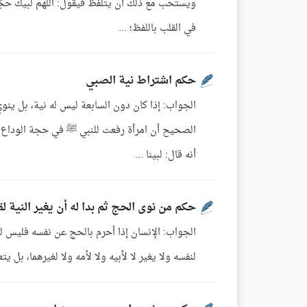
ويستحب مع ذلك أن يتلفظ فيقول: اللهم لبيك حجًا 
في القلب باللفظ؛ ...
حكم اشتراط نية الصبي
الجواب: إذا كان دون السابعة ليس له نية، بل ينو
أنه قال: لبينا ...
حكم من نوى الحج ثم بدا له أن يغير النية لق
الجواب: الإنسان إذا أحرم بالحج عن نفسه فليس له
لنفسه ولا يغير لا لأبيه ولا لأمه ولا لغيرهما، بل يتعين الحج له؛ لقول الله : وَأَتِمُّواْ الْح