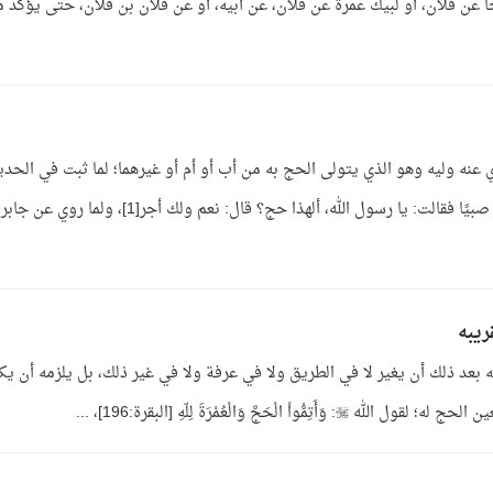
عن فلان، أو لبيك عمرة عن فلان، عن أبيه، أو عن فلان بن فلان، حتى يؤكد م
ي عنه وليه وهو الذي يتولى الحج به من أب أو أم أو غيرهما؛ لما ثبت في الحد
ريبه
 بعد ذلك أن يغير لا في الطريق ولا في عرفة ولا في غير ذلك، بل يلزمه أن يك
َجَّ وَالْعُمْرَةَ لِلّهِ [البقرة:196]، ...