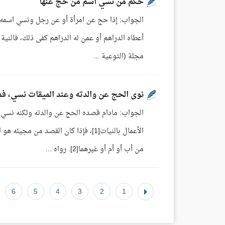
حكم من نسي اسم من حج عنها
الجواب: إذا حج عن امرأة أو عن رجل ونسي اسمه فإ
مجلة (التوعية ...
نوى الحج عن والدته وعند الميقات نسي، فم
الجواب: مادام قصده الحج عن والدته ولكنه نسي فإ
الأعمال بالنيات[1]، فإذا كان القصد 
من أب أو أم أو غيرهما[2]. رواه ...
6
5
4
3
2
1