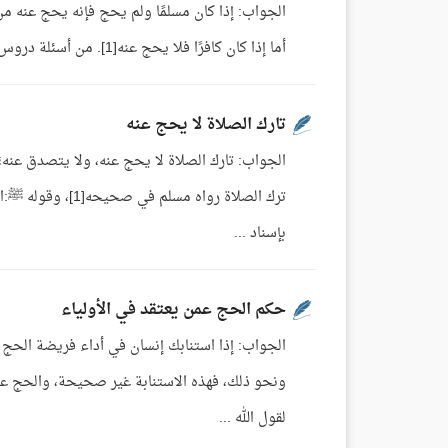
الجواب: إذا كان مسلمًا ولم يحج فإنه يحج عنه م
أما إذا كان كافرًا فلا يحج عنه[1]. من أسئلة دروس بلوغ المرام. (مجموع فتاوى ومقالات ابن باز 16/424).
تارك الصلاة لا يحج عنه
الجواب: تارك الصلاة لا يحج عنه، ولا يتصدق عنه؛ 
بإسناد ...
حكم الحج عمن يعتقد في الأولياء
الجواب: إذا استنابك إنسان في أداء فريضة الحج و
ونحو ذلك، فهذه الاستنابة غير صحيحة، والحج عنه 
لقول الله ...