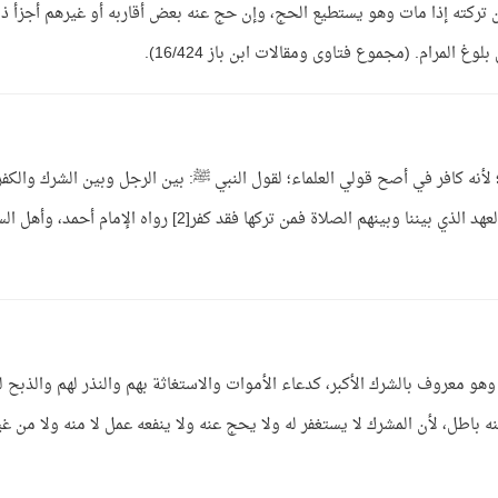
ن تركته إذا مات وهو يستطيع الحج، وإن حج عنه بعض أقاربه أو غيرهم أجزأ ذل
لأنه كافر في أصح قولي العلماء؛ لقول النبي ﷺ: بين الرجل وبين الشرك والكفر
ترك الصلاة رواه مسلم في صحيحه[1]، وقوله ﷺ:العهد الذي بيننا وبينهم الصلاة فمن تركها فقد كفر[2] رواه الإمام أحم
هو معروف بالشرك الأكبر، كدعاء الأموات والاستغاثة بهم والنذر لهم والذبح ل
باطل، لأن المشرك لا يستغفر له ولا يحج عنه ولا ينفعه عمل لا منه ولا من غي