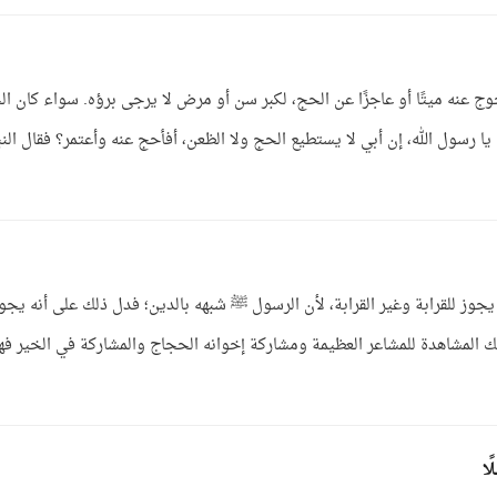
ج عنه ميتًا أو عاجزًا عن الحج، لكبر سن أو مرض لا يرجى برؤه. سواء كان ا
ه: يا رسول الله، إن أبي لا يستطيع الحج ولا الظعن، أفأحج عنه وأعتمر؟ فقال الن
يجوز للقرابة وغير القرابة، لأن الرسول ﷺ شبهه بالدين؛ فدل ذلك على أنه يجو
ذلك المشاهدة للمشاعر العظيمة ومشاركة إخوانه الحجاج والمشاركة في الخير فه
ا