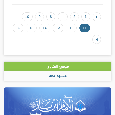
10
9
8
...
2
1
16
15
14
13
12
11
مجموع الفتاوى
مسيرة عطاء