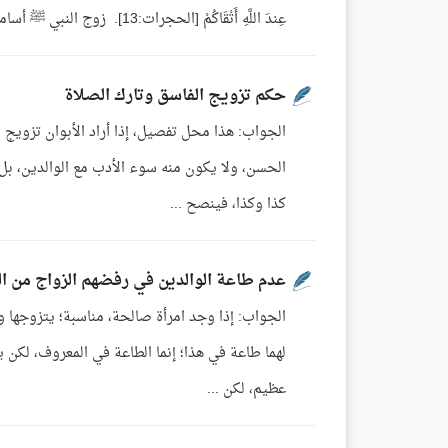
عِندَ اللَّهِ أَتْقَاكُمْ [الحجرات:13]. زوج النبي ﷺ أسامة بن ...
حكم تزويج الفاسق وتارك الصلاة
الجواب: هذا محل تفصيل، إذا أراد الأبوان تزويج
الحسن، ولا يكون منه سوء الأدب مع الوالدين، بل
كذا وكذا، فينصح ...
عدم طاعة الوالدين في رفضهم الزواج من ال
الجواب: إذا وجد امرأة صالحة، مناسبة؛ يتزوجها و
لهما طاعة في هذا؛ إنما الطاعة في المعروف، لكن 
عظيم، لكن ...