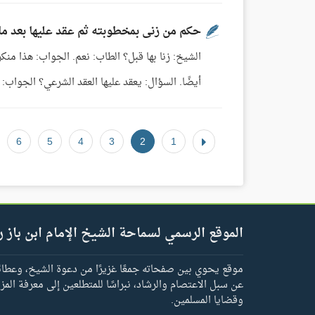
حكم من زنى بمخطوبته ثم عقد عليها بعد م
الشيخ: زنا بها قبل؟ الطاب: نعم. الجواب: هذا منكر،
أيضًا. السؤال: يعقد عليها العقد الشرعي؟ الجواب: بع
6
5
4
3
2
1
الموقع الرسمي لسماحة الشيخ الإمام ابن باز ر
موقع يحوي بين صفحاته جمعًا غزيرًا من دعوة الشيخ، وعطائه 
عن سبل الاعتصام والرشاد، نبراسًا للمتطلعين إلى معرفة المز
وقضايا المسلمين.