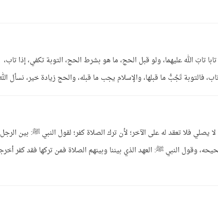
ابا تابَ الله عليهما، ولو قبل الحج، ما هو بشرط الحج، التوبة تكفي، إذا تاب،
فالتوبة تَجُبُّ ما قبلها، والإسلام يجب ما قبله، والحج زيادة خير، نسأل الله 
لا يصلي فلا تعقد له على الآخر؛ لأن ترك الصلاة كفر؛ لقول النبي ﷺ: بين الرجل
ه، وقول النبي ﷺ: العهد الذي بيننا وبينهم الصلاة فمن تركها فقد كفر أخرج