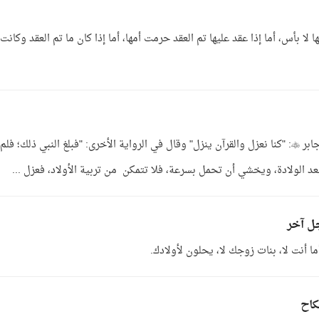
ا بأس، أما إذا عقد عليها تم العقد حرمت أمها، أما إذا كان ما تم العقد وكانت
الجواب: العزل إذا دعت إليه الحاجة؛ لا بأس، قال جابر : "كنا نعزل والقرآن ينزل" وقال في الرواية الأخرى: "فبلغ النبي ذلك؛ فلم
بعد الولادة، ويخشي أن تحمل بسرعة، فلا تتمكن من تربية الأولاد، فعزل ...
ل آخر
ا أنت لا، بنات زوجك لا، يحلون لأولادك.
كاح