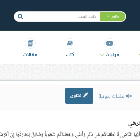
فتاوى
مرئيات
كتب
مقالات
ملفات صوتية
فتاوى
قرشي
نَّا خَلَقْنَاكُم مِّن ذَكَرٍ وَأُنثَى وَجَعَلْنَاكُمْ شُعُوباً وَقَبَائِلَ لِتَعَارَفُوا إِنَّ أَكْرَمَك