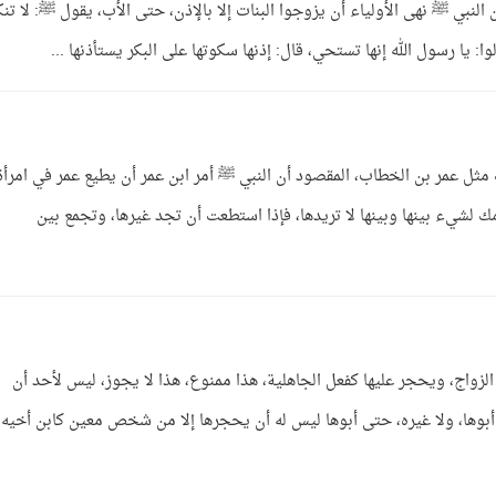
ن النبي ﷺ نهى الأولياء أن يزوجوا البنات إلا بالإذن، حتى الأب، يقول ﷺ: لا تن
: يا رسول الله إنها تستحي، قال: إذنها سكوتها على البكر يستأذنها ...
مثل عمر بن الخطاب، المقصود أن النبي ﷺ أمر ابن عمر أن يطيع عمر في امرأة
ك لشيء بينها وبينها لا تريدها، فإذا استطعت أن تجد غيرها، وتجمع بين
الزواج، ويحجر عليها كفعل الجاهلية، هذا ممنوع، هذا لا يجوز، ليس لأحد أن
بوها، ولا غيره، حتى أبوها ليس له أن يحجرها إلا من شخص معين كابن أخيه، 