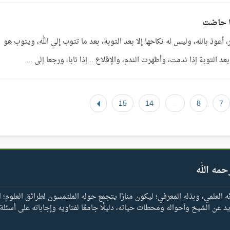
ا حاضت
 أعوذ بالله، وليس له نكاحها إلا بعد التوبة، بعد ما تتوب إلى الله، ويتوب هو
د التوبة إذا ندمت، وأظهرت الندم، والإقلاع .. إذا تابا، ورجعا إلى ...
15
14
...
8
7
حمه الله
العلمي، وبذله المعرفي؛ ليكون منارًا يتجمع حوله الملتمسون لطرائق العلوم؛ ا
يد عن الشيخ وأحواله ومحطات حياته، دليلًا جامعًا لفتاويه وإجاباته على أسئلة