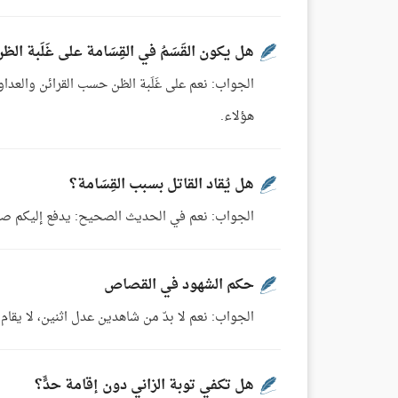
هل يكون القَسَمُ في القِسَامة على غَلَبة الظ
الجواب: نعم على غَلَبة الظن حسب القرائن والعدا
هؤلاء.
هل يُقاد القاتل بسبب القِسَامة؟
الجواب: نعم في الحديث الصحيح: يدفع إليكم صا
حكم الشهود في القصاص
الجواب: نعم لا بدّ من شاهدين عدل اثنين، لا يقام
هل تكفي توبة الزاني دون إقامة حدٍّ؟