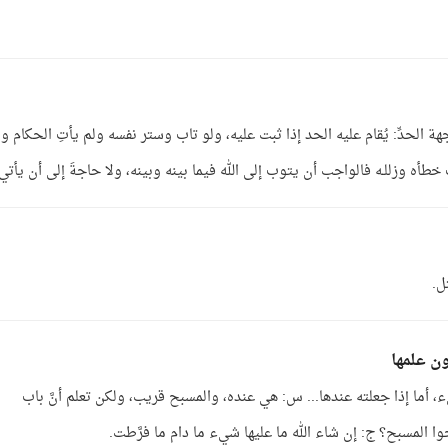
هة الحدِّ: يُقام عليه الحد إذا ثبت عليه، ولو تاب وستر نفسه ولم يأتِ الحكام و
طأه وزللـه فالواجب أن يتوب إلى الله فيما بينه وبينه، ولا حاجةَ إلى أن يأتي 
ل.
ن علمها
شيء، أما إذا جعلته عندها... س: هي عنده، والمسبح قريب، ولكن تعلم أنَّ باب
 المسبح؟ ج: إن شاء الله ما عليها شيء ما دام ما فرَّطت.