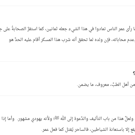
 رأى عمر الناس تمادوا في هذا الشيء جعله ثمانين، كما استقرَّ الصحابةُ على ج
ين جلدة. وفي قصة عمر دلالة على غيرته ، وعدم محاباته، فإن ولده لما تحقق أنه شرب هذا المسكر أقام عليه الحدَّ هو
 من أهل الطبِّ، معروف، ما يضمن.
لعلَّ هذا من باب التأليف والدَّعوة إلى الله ﷺ؛ ولأنه يهودي مشهور. وأما إذا
 يقع إلا باستعانة الشياطين، فالساحر يُقتل كما فعل عمر.