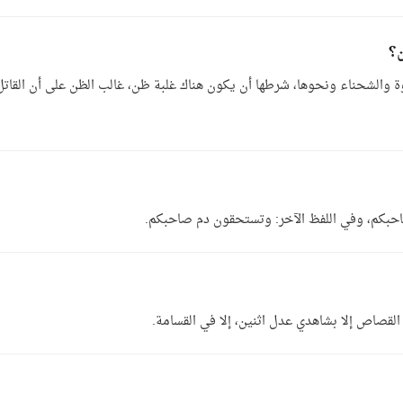
ن؟
وة والشحناء ونحوها، شرطها أن يكون هناك غلبة ظن، غالب الظن على أن القاتل
حبكم، وفي اللفظ الآخر: وتستحقون دم صاحبكم.
 القصاص إلا بشاهدي عدل اثنين، إلا في القسامة.