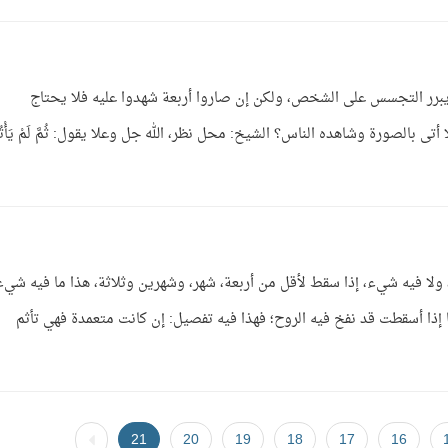
ا يبرر التجسس على الشخص، ولكن إن صاروا أربعة شهدوا عليه فلا يحتاج
ى بالصورة وشاهده الناس؟ الشيخ: محل نظر، الله جل وعلا يقول: ثُمَّ لَمْ يَأْتُ
، ولا فيه شيء، إذا سقط لأقل من أربعة، شهر، وشهرين وثلاثة، هذا ما فيه شيء
ذا أسقطت قد نفخ فيه الروح؛ فهذا فيه تفصيل: إن كانت متعمدة فهي تأثم
21
20
19
18
17
16