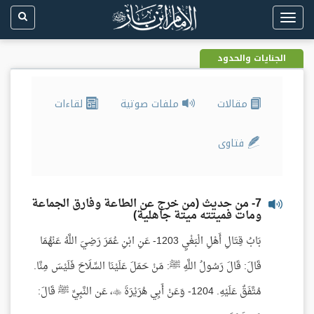
Toggle
navigation
الجنايات والحدود
مقالات
ملفات صوتية
لقاءات
فتاوى
7- من حديث (من خرج عن الطاعة وفارق الجماعة
ومات فميتته ميتة جاهلية)
بَابُ قِتَالِ أَهْلِ الْبَغْيِ 1203- عَنِ ابْنِ عُمَرَ رَضِيَ اللَّهُ عَنْهُمَا
قَالَ: قَالَ رَسُولُ اللَّهِ ﷺ: مَنْ حَمَلَ عَلَيْنَا السِّلَاحَ فَلَيْسَ مِنَّا.
مُتَّفَقٌ عَلَيْهِ. 1204- وَعَنْ أَبِي هُرَيْرَةَ ، عَن النَّبِيِّ ﷺ قَالَ: