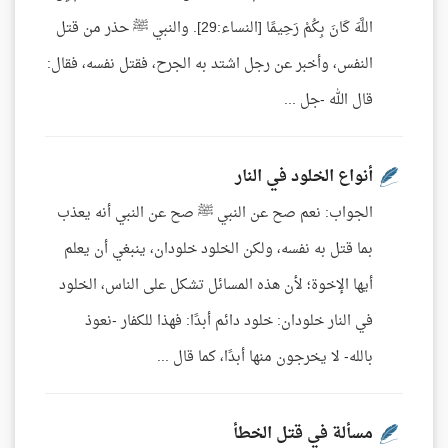
اللَّهَ كَانَ بِكُمْ رَحِيمًا [النساء:29]. والنبي ﷺ حذر من قتل
النفس، وأخبر عن رجل اشتد به الجرح، فقتل نفسه، فقال:
قال الله -جل ...
أنواع الخلود في النار
الجواب: نعم صح عن النبي ﷺ صح عن النبي أنه يعذب
بما قتل به نفسه، ولكن الخلود خلودان، ينبغي أن يعلم
أيها الإخوة؛ لأن هذه المسائل تشكل على الناس، الخلود
في النار خلودان: خلود دائم أبدًا: فهذا للكفار -نعوذ
بالله- لا يخرجون منها أبدًا، كما قال ...
مسألة في قتل الخطأ