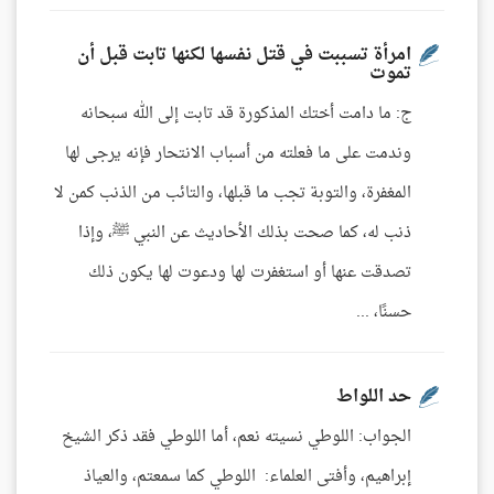
امرأة تسببت في قتل نفسها لكنها تابت قبل أن
تموت
ج: ما دامت أختك المذكورة قد تابت إلى الله سبحانه
وندمت على ما فعلته من أسباب الانتحار فإنه يرجى لها
المغفرة، والتوبة تجب ما قبلها، والتائب من الذنب كمن لا
ذنب له، كما صحت بذلك الأحاديث عن النبي ﷺ، وإذا
تصدقت عنها أو استغفرت لها ودعوت لها يكون ذلك
حسنًا، ...
حد اللواط
الجواب: اللوطي نسيته نعم، أما اللوطي فقد ذكر الشيخ
إبراهيم، وأفتى العلماء: اللوطي كما سمعتم، والعياذ