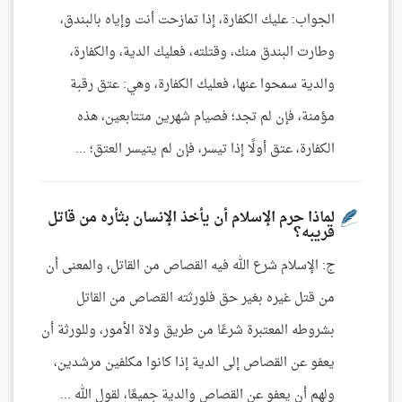
الجواب: عليك الكفارة، إذا تمازحت أنت وإياه بالبندق،
وطارت البندق منك، وقتلته، فعليك الدية، والكفارة،
والدية سمحوا عنها، فعليك الكفارة، وهي: عتق رقبة
مؤمنة، فإن لم تجد؛ فصيام شهرين متتابعين، هذه
الكفارة، عتق أولًا إذا تيسر، فإن لم يتيسر العتق؛ ...
لماذا حرم الإسلام أن يأخذ الإنسان بثأره من قاتل
قريبه؟
ج: الإسلام شرع الله فيه القصاص من القاتل، والمعنى أن
من قتل غيره بغير حق فلورثته القصاص من القاتل
بشروطه المعتبرة شرعًا من طريق ولاة الأمور، وللورثة أن
يعفو عن القصاص إلى الدية إذا كانوا مكلفين مرشدين،
ولهم أن يعفو عن القصاص والدية جميعًا، لقول الله ...