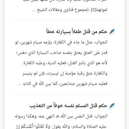
لموتهما[1]. (مجموع فتاوى ومقالات الشيخ ...
حكم من قتل طفلاً بسيارته خطأ
الجواب: مثل ما جاء في الكفارة، يلزمه صيام شهرين، لو
قدر على العتق يعتق بنفسه صاحب السيارة الذي دهس؛
لأنه هو الذي باشر القتل، فعليه الدية، وعليه الكفارة.
والكفارة عتق رقبة مؤمنة إن تيسرت، فإن لم يتيسر
فعليه صيام شهرين متتابعين، كما بين الله في كتابه ...
حكم قتل المسلم نفسه خوفاً من التعذيب
الجواب: قتل النفس بين الله  النهي عنه، وهكذا رسوله
-عليه الصلاة والسلام- والله يقول: وَلَا تَقْتُلُوا أَنْفُسَكُمْ إِنَّ