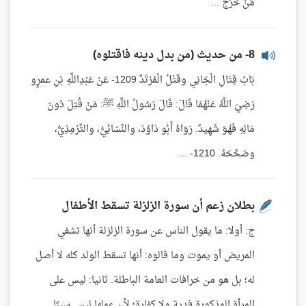
مَنْ خَرَجَ ...
8- من حديث (من بدل دينه فاقتلوه)
بَابُ قِتَالِ الْجَانِي وقَتْلُ الْمُرْتَدِّ 1209- عَنْ عَبْدِاللَّهِ بْنِ عمرٍو
رَضِيَ اللَّهُ عَنْهُمَا قَالَ: قَالَ رَسُولُ اللَّهِ ﷺ: مَنْ قُتِلَ دُونَ
مَالِهِ فَهُوَ شَهِيدٌ. رَوَاهُ أَبُو دَاوُدَ، والنَّسَائِيُّ، والتِّرْمِذِيُّ،
وصَحَّحَهُ. 1210- ...
بطلان زعم أن سورة الزلزلة تسقط الأطفال
ج: أولا: ما يقول الناس عن سورة الزلزلة أنها تشفي
المريض أو يموت وما قالوه: أنها تسقط الولد كله لا أصل
له؛ بل هو من خرافات العامة الباطلة. ثانيا: ليس على
المرأة المذكورة فدية ولا كفارة؛ لأن عملها ليس سببًا