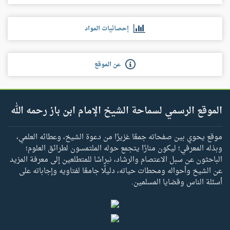
إحصائيات المواد
عن الموقع
الموقع الرسمي لسماحة الشيخ الإمام ابن باز رحمه الله
موقع يحوي بين صفحاته جمعًا غزيرًا من دعوة الشيخ، وعطائه العلمي،
وبذله المعرفي؛ ليكون منارًا يتجمع حوله الملتمسون لطرائق العلوم؛
الباحثون عن سبل الاعتصام والرشاد، نبراسًا للمتطلعين إلى معرفة المزيد
عن الشيخ وأحواله ومحطات حياته، دليلًا جامعًا لفتاويه وإجاباته على
أسئلة الناس وقضايا المسلمين.