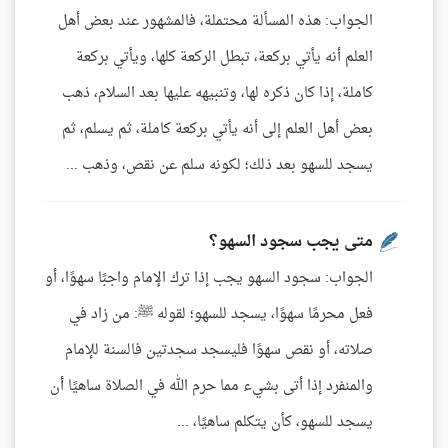
الجواب: هذه المسألة محتملة، فالمشهور عند بعض أهل
العلم أنه يأتي بركعة، تبطل الركعة كلها، ويأتي بركعة
كاملة، إذا كان ذكره لها، وتنبيهه عليها بعد السلام، ذهب
بعض أهل العلم إلى أنه يأتي بركعة كاملة، ثم يسلم، ثم
يسجد للسهو بعد ذلك؛ لكونه سلم عن نقص، وذهب ...
متى يجب سجود السهو؟
الجواب: سجود السهو يجب إذا ترك الإمام واجبًا سهوًا، أو
فعل محرمًا سهوًا، يسجد للسهو؛ لقوله ﷺ: من زاد في
صلاته، أو نقص سهوًا فليسجد سجدتين فالسنة للإمام
والمنفرد إذا أتى بشيء مما حرم الله في الصلاة ساهيًا أن
يسجد للسهو، كأن يتكلم ساهيًا، ...