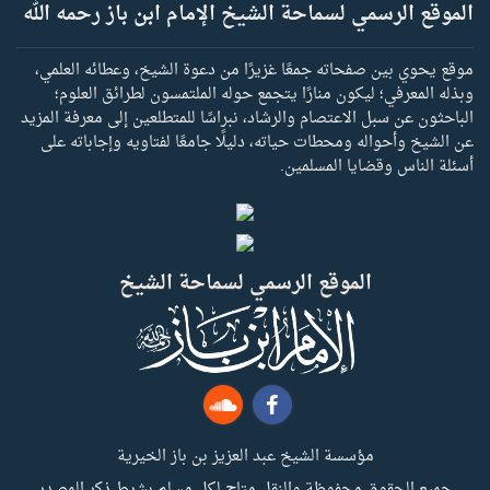
الموقع الرسمي لسماحة الشيخ الإمام ابن باز رحمه الله
موقع يحوي بين صفحاته جمعًا غزيرًا من دعوة الشيخ، وعطائه العلمي،
وبذله المعرفي؛ ليكون منارًا يتجمع حوله الملتمسون لطرائق العلوم؛
الباحثون عن سبل الاعتصام والرشاد، نبراسًا للمتطلعين إلى معرفة المزيد
عن الشيخ وأحواله ومحطات حياته، دليلًا جامعًا لفتاويه وإجاباته على
أسئلة الناس وقضايا المسلمين.
الموقع الرسمي لسماحة الشيخ
مؤسسة الشيخ عبد العزيز بن باز الخيرية
جميع الحقوق محفوظة والنقل متاح لكل مسلم بشرط ذكر المصدر