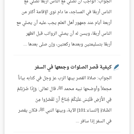
الجواب: الواجب أن تصلي مع الناس أربعًا تصلي مع
الناس أربعًا في المساجد، ما دام نوى الإقامة أكثر من
أربعة أيام عند جمهور أهل العلم يجب عليه أن يصلي مع
الناس أربعًا، ويسن له أن يصلي الرواتب قبل الظهر
أربعًا بتسليمتين وبعدها ركعتين، وإن صلى بعدها ...
كيفية قصر الصلوات وجمعها في السفر
الجواب: صلاة القصر بينها الرب عز وجل في كتابه بياناً
مجملاً وأوضحها نبيه محمد ﷺ، قال تعالى: وَإِذَا ضَرَبْتُمْ
فِي الأَرْضِ فَلَيْسَ عَلَيْكُمْ جُنَاحٌ أَنْ تَقْصُرُوا مِنَ
الصَّلاةِ [النساء:101] الآية، وبينها النبي ﷺ، فكان يقصر
في السفر إذا سافر ...