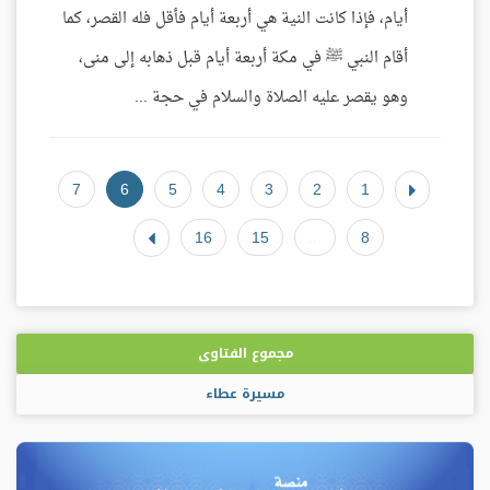
أيام، فإذا كانت النية هي أربعة أيام فأقل فله القصر، كما
أقام النبي ﷺ في مكة أربعة أيام قبل ذهابه إلى منى،
وهو يقصر عليه الصلاة والسلام في حجة ...
7
6
5
4
3
2
1
16
15
...
8
مجموع الفتاوى
مسيرة عطاء