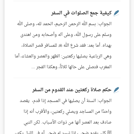
كيفية جمع الصلوات في السفر
الجواب: بسم الله الرحمن الرحيم، الحمد لله، وصلى الله
وسلم على رسول الله، وعلى آله وأصحابه ومن اهتدى
بهداه. أما بعد: فقد شرع الله  للمسافر قصر الصلاة،
وهي الرباعية يصليها ركعتين: الظهر والعصر والعشاء، أما
المغرب فتصلى على حالها ثلاثاً، وهكذا الفجر ...
حكم صلاة ركعتين عند القدوم من السفر
الجواب: السنة أن يصليها في المسجد إذا قدم، يقصد
واحدًا من المساجد ويصلي ركعتين، والأقرب أنه إذا
صادف بعد العصر أنها من ذوات الأسباب. لكن النبي
ﷺ كان يقدم ضحى، إذا تيسر له ضحى أو في الليل يكون