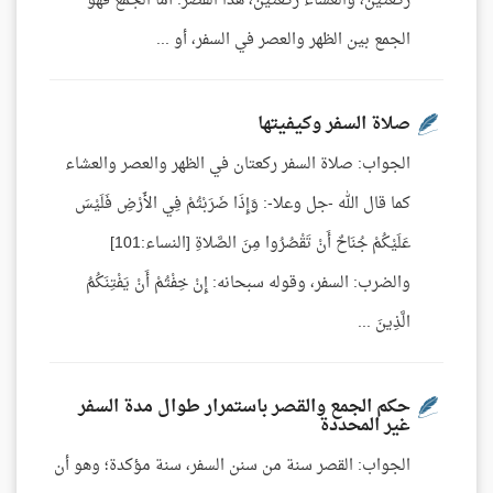
ركعتين، والعشاء ركعتين، هذا القصر. أما الجمع فهو
الجمع بين الظهر والعصر في السفر، أو ...
صلاة السفر وكيفيتها
الجواب: صلاة السفر ركعتان في الظهر والعصر والعشاء
كما قال الله -جل وعلا-: وَإِذَا ضَرَبْتُمْ فِي الأَرْضِ فَلَيْسَ
عَلَيْكُمْ جُنَاحٌ أَنْ تَقْصُرُوا مِنَ الصَّلاةِ [النساء:101]
والضرب: السفر، وقوله سبحانه: إِنْ خِفْتُمْ أَنْ يَفْتِنَكُمُ
الَّذِينَ ...
حكم الجمع والقصر باستمرار طوال مدة السفر
غير المحددة
الجواب: القصر سنة من سنن السفر، سنة مؤكدة؛ وهو أن