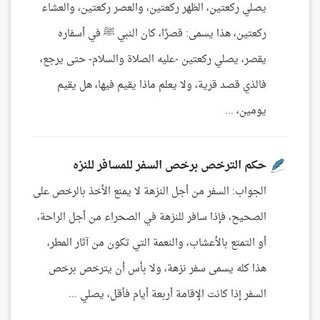
يصلي ركعتين، الظهر ركعتين، والعصر ركعتين، والعشاء
ركعتين، هذا يسمى: قصرًا، كان النبي ﷺ في أسفاره
يقصر، يصلي ركعتين -عليه الصلاة والسلام- حتى يرجع،
فالذي قصد قرية، ولا يعلم ماذا يقيم فيها، هل يقيم
يومين، ...
حكم الترخص برخص السفر للمسافر للنزه
الجواب: السفر من أجل النزهة لا يمنع الأخذ بالرخص على
الصحيح، فإذا سافر للنزهة في الصحراء من أجل الراحة،
أو التمتع بالأعشاب، والنعمة التي تكون من آثار المطر،
هذا كله يسمى سفر نزهة، ولا بأس أن يترخص برخص
السفر إذا كانت الإقامة أربعة أيام فأقل، يصلي ...