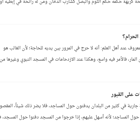
بنو الإنسان[2]. وكل ما له رائحة كريهة حكمه حكم الثوم والبصل كشارب الدخان ومن له رائحة في إبطيه أو
الحرام؟
عروف عند أهل العلم: أنه لا حرج في المرور بين يديه للحاجة؛ لأن الغالب هو
المار، فالأمر فيه واسع، وهكذا عند الازدحامات في المسجد النبوي وغيرها من
ت على القبور
دة جارية في كثير من البلدان يدفنون حول المساجد، فلا يضر ذلك شيئاً، المقصو
ول المساجد؛ لأنه أسهل عليهم، إذا خرجوا من المسجد دفنوا حول المسجد، فل