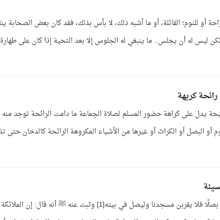
 أو للنوم؛ القائلة، أو ما أشبه ذلك، لا بأس بذلك، فقد كان بعض الصحابة ينا
ن ليس له أن يجلس.. ما ينبغي له الجلوس إلا بعد التحية إذا كان على طهارة، 
ائحة كريهة
حة يدل على كراهة حضور المسلم لصلاة الجماعة ما دامت الرائحة توجد منه
 أو البصل أو الكراث أو غيرها من الأشياء المكروهة الرائحة كالدخان حتى ت
سيئة
ج: ثبت عن رسول الله ﷺ أنه قال: من أكل ثومًا أو بصلًا فلا يقربن مسجدنا وليصل في بيته[1] وثبت عنه ﷺ أنه قال: إن الملائكة