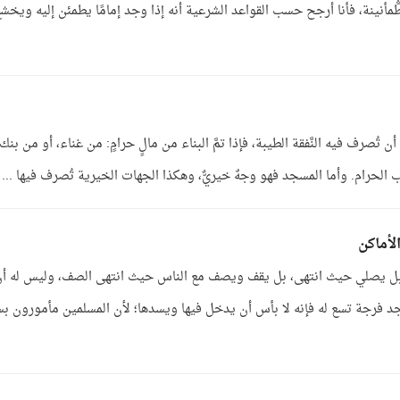
نينة، فأنا أرجح حسب القواعد الشرعية أنه إذا وجد إمامًا يطمئن إليه ويخش
صرف فيه النَّفقة الطيبة، فإذا تمَّ البناء من مالٍ حرامٍ: من غناء، أو من بنك،
كسب الحرام. وأما المسجد فهو وجهٌ خيريٌّ، وهكذا الجهات الخيرية تُصرف فيها ...
أماكن
بل يصلي حيث انتهى، بل يقف ويصف مع الناس حيث انتهى الصف، وليس له أ
د فرجة تسع له فإنه لا بأس أن يدخل فيها ويسدها؛ لأن المسلمين مأمورون ب