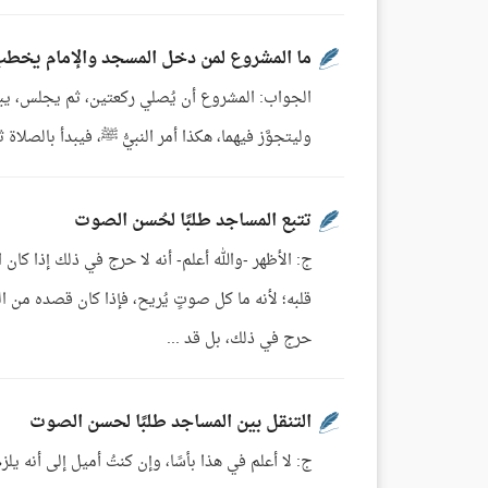
ما المشروع لمن دخل المسجد والإمام يخط
الجواب: المشروع أن يُصلي ركعتين، ثم يجلس، يبدأ 
وليتجوَّز فيهما، هكذا أمر النبيُّ ﷺ، فيبدأ بالصلاة
تتبع المساجد طلبًا لحُسن الصوت
ج: الأظهر -والله أعلم- أنه لا حرج في ذلك إذا ك
قلبه؛ لأنه ما كل صوتٍ يُريح، فإذا كان قصده من 
حرج في ذلك، بل قد ...
التنقل بين المساجد طلبًا لحسن الصوت
ج: لا أعلم في هذا بأسًا، وإن كنتُ أميل إلى أنه ي