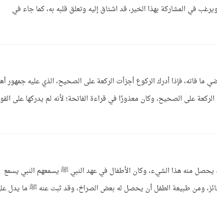
غب في المشاركة بهذا الخير، قد اشتاق إليه وتعلق قلبه به، كما جاء في
ي ما فاته، فإذا أدرك الركوع أجزأت الركعة على الصحيح، الذي عليه جمهور أه
ه الركعة على الصحيح، وكان معذورًا في قراءة الفاتحة؛ لأنه لم يدركها على القو
ه يحصل منه هذا الشيء، وكان الأطفال في عهد النبي ﷺ يسمعهم النبي يسمع
ائز، ومن طبيعة الطفل أن يحصل له بعض الصراخ، وقد ثبت عنه ﷺ ما يدل عل