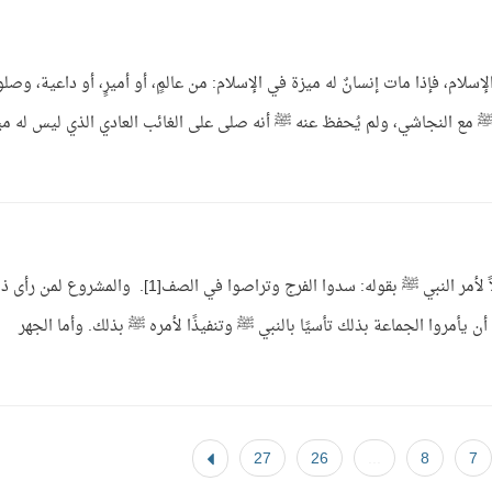
لام، فإذا مات إنسانٌ له ميزة في الإسلام: من عالمٍ، أو أميرٍ، أو داعية، وصلو
ي ﷺ مع النجاشي، ولم يُحفظ عنه ﷺ أنه صلى على الغائب العادي الذي ليس له مي
ج: عدم سد الفرج لا يجوز بل الواجب سدها امتثالاً لأمر النبي ﷺ بقوله: سدوا الفرج وتراصوا في الصف[1]. والمشروع 
 يأمروا الجماعة بذلك تأسيًا بالنبي ﷺ وتنفيذًا لأمره ﷺ بذلك. وأما الجهر
27
26
...
8
7