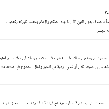
ب؟
بالصلاة، يقول النبيُّ ﷺ: إذا جاء أحدُكم والإمام يخطب فليركع ركعتين،
 ثم يجلس.
ان المقصود أن يستعين بذلك على الخشوع في صلاته، ويرتاح في صلاته، ويطمئن
الذهاب إلى صوت فلانٍ أو فلانٍ الرغبة في الخير وكمال الخشوع في صلاته فلا
لزم المسجد الذي يطمئن قلبه فيه ويخشع فيه؛ لأنه قد يذهب إلى مسجدٍ آخر لا