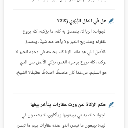
هل في المال الرِّبَوي زكاة؟
الجواب: الربا لا، يتصدق به كله، ما يزكيه، كله يروح
للفقراء ومشاريع الخير ولا يأخذ منه شيئًا، يتصدق
بالأصل اللي هو ماله. الربا كله يخرجه في وجوه الخير لا
يزكيه، كله يروح بوجوه الخير، يزكي الأصل بس الذي
هو السليم. س:غذا كان مختلطًا اختلاطًا عظيمًا؟ الشيخ:
...
حكم الزكاة لمن ورث عقارات يتأخر بيعُها
الجواب: لا، ينبغي يبيعونها ويأكلون، لا يشددون في
البيع؛ يبيعون ما تيسر، الذي عنده عقارات يبيع ما تيسر،