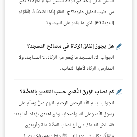
السكن له أن يأخذ من الزكاة للسكن سواء أجرة أو ثمن.
س: طيب الدليل عليهما؟ ج: الفقر إِنَّمَا الصَّدَقَاتُ لِلْفُقَرَاءِ
[التوبة:60] الذي ما يقدر على البيت ولا ...
هل يجوز إنفاق الزكاة في مصالح المسجد؟
الجواب: لا، المسجد ما يُعمر من الزكاة، لا المساجد، ولا
المدارس، الزكاة لأهلها الثمانية.
كم نصاب الوَرق النَّقدي حسب التقدير بالفضَّة؟
الجواب: بسم الله الرحمن الرحيم، اللهم صلِّ وسلِّم على
رسول الله، وعلى آله وأصحابه ومَن اهتدى بهُداه. أما بعد:
فقد نصَّ العلماءُ على أنَّ نصاب الفضَّة مئة وأربعون
مثقالًا، وكان في عهد النبي ﷺ مئتا درهم، فحُررت إلى