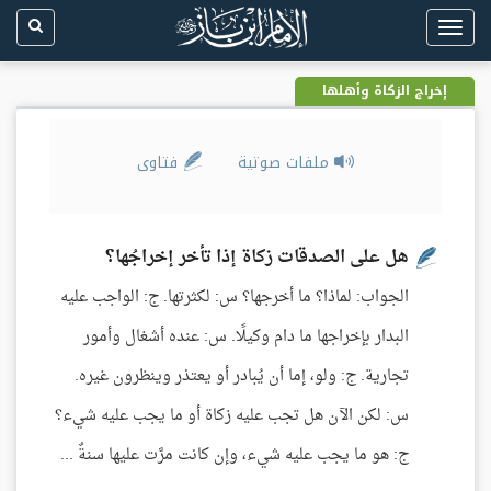
Toggle
navigation
إخراج الزكاة وأهلها
ملفات صوتية
فتاوى
هل على الصدقات زكاة إذا تأخر إخراجُها؟
الجواب: لماذا؟ ما أخرجها؟ س: لكثرتها. ج: الواجب عليه
البدار بإخراجها ما دام وكيلًا. س: عنده أشغال وأمور
تجارية. ج: ولو، إما أن يُبادر أو يعتذر وينظرون غيره.
س: لكن الآن هل تجب عليه زكاة أو ما يجب عليه شيء؟
ج: هو ما يجب عليه شيء، وإن كانت مرَّت عليها سنةٌ ...