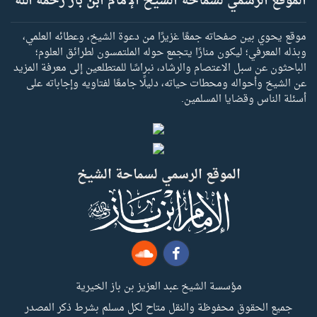
الموقع الرسمي لسماحة الشيخ الإمام ابن باز رحمه الله
موقع يحوي بين صفحاته جمعًا غزيرًا من دعوة الشيخ، وعطائه العلمي،
وبذله المعرفي؛ ليكون منارًا يتجمع حوله الملتمسون لطرائق العلوم؛
الباحثون عن سبل الاعتصام والرشاد، نبراسًا للمتطلعين إلى معرفة المزيد
عن الشيخ وأحواله ومحطات حياته، دليلًا جامعًا لفتاويه وإجاباته على
أسئلة الناس وقضايا المسلمين.
الموقع الرسمي لسماحة الشيخ
مؤسسة الشيخ عبد العزيز بن باز الخيرية
جميع الحقوق محفوظة والنقل متاح لكل مسلم بشرط ذكر المصدر