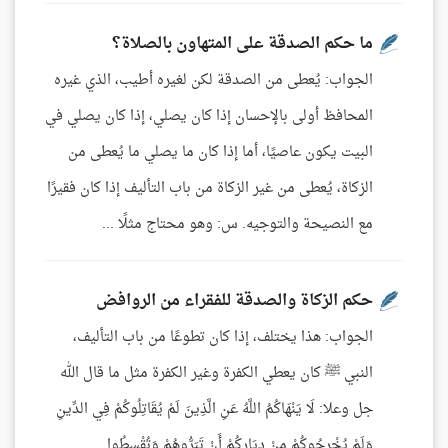
ما حكم الصدقة على المتهاون بالصلاة؟
الجواب: يُعطى من الصدقة لكن لغيره أطيب، الذي غيره
المحافظ أولى بالإحسان إذا كان يصلي، إذا كان يصلي في
البيت يكون عاصيًا، أما إذا كان ما يصلي ما يُعطى من
الزكاة، يُعطى من غير الزكاة من باب التأليف إذا كان فقيرًا
مع النصيحة والتوجيه. س: وهو محتاج مثلًا ...
حكم الزكاة والصدقة للفقراء من الروافض
الجواب: هذا يختلف، إذا كان تطوعًا من باب التأليف،
النبي ﷺ كان يعطي الكفرة وغير الكفرة مثل ما قال الله
جل وعلا: لَا يَنْهَاكُمُ اللَّهُ عَنِ الَّذِينَ لَمْ يُقَاتِلُوكُمْ فِي الدِّينِ
وَلَمْ يُخْرِجُوكُمْ مِنْ دِيَارِكُمْ أَنْ تَبَرُّوهُمْ وَتُقْسِطُوا ...