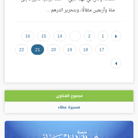
مئة وأربعين مثقالًا، وبتحرير الدرهم ...
16
15
14
...
2
1
22
21
20
19
18
17
مجموع الفتاوى
مسيرة عطاء