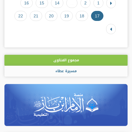
16
15
14
...
2
1
22
21
20
19
18
17
مجموع الفتاوى
مسيرة عطاء