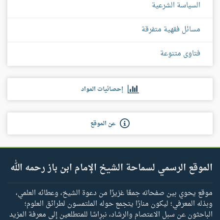
السياسة الشرعية
مسائل فقهية متفرقة
فتاوى متنوعة
إحصائيات المواد
عن الموقع
الموقع الرسمي لسماحة الشيخ الإمام ابن باز رحمه الله
موقع يحوي بين صفحاته جمعًا غزيرًا من دعوة الشيخ، وعطائه العلمي،
وبذله المعرفي؛ ليكون منارًا يتجمع حوله الملتمسون لطرائق العلوم؛
الباحثون عن سبل الاعتصام والرشاد، نبراسًا للمتطلعين إلى معرفة المزيد