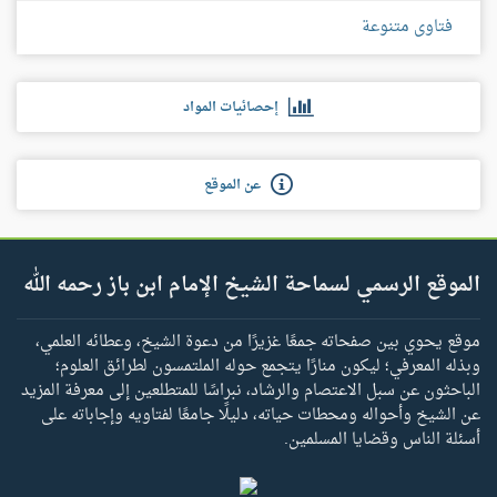
فتاوى متنوعة
إحصائيات المواد
عن الموقع
الموقع الرسمي لسماحة الشيخ الإمام ابن باز رحمه الله
موقع يحوي بين صفحاته جمعًا غزيرًا من دعوة الشيخ، وعطائه العلمي،
وبذله المعرفي؛ ليكون منارًا يتجمع حوله الملتمسون لطرائق العلوم؛
الباحثون عن سبل الاعتصام والرشاد، نبراسًا للمتطلعين إلى معرفة المزيد
عن الشيخ وأحواله ومحطات حياته، دليلًا جامعًا لفتاويه وإجاباته على
أسئلة الناس وقضايا المسلمين.