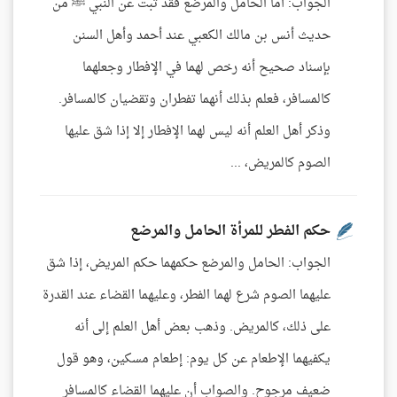
الجواب: أما الحامل والمرضع فقد ثبت عن النبي ﷺ من
حديث أنس بن مالك الكعبي عند أحمد وأهل السنن
بإسناد صحيح أنه رخص لهما في الإفطار وجعلهما
كالمسافر، فعلم بذلك أنهما تفطران وتقضيان كالمسافر.
وذكر أهل العلم أنه ليس لهما الإفطار إلا إذا شق عليها
الصوم كالمريض، ...
حكم الفطر للمرأة الحامل والمرضع
الجواب: الحامل والمرضع حكمهما حكم المريض، إذا شق
عليهما الصوم شرع لهما الفطر، وعليهما القضاء عند القدرة
على ذلك، كالمريض. وذهب بعض أهل العلم إلى أنه
يكفيهما الإطعام عن كل يوم: إطعام مسكين، وهو قول
ضعيف مرجوح. والصواب أن عليهما القضاء كالمسافر