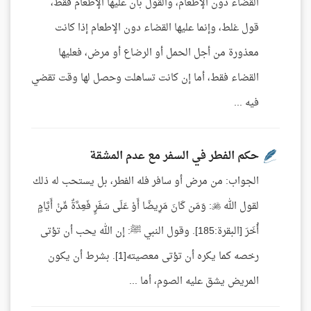
القضاء دون الإطعام، والقول بأن عليها الإطعام فقط،
قول غلط، وإنما عليها القضاء دون الإطعام إذا كانت
معذورة من أجل الحمل أو الرضاع أو مرض، فعليها
القضاء فقط، أما إن كانت تساهلت وحصل لها وقت تقضي
فيه ...
حكم الفطر في السفر مع عدم المشقة
الجواب: من مرض أو سافر فله الفطر، بل يستحب له ذلك
لقول الله : وَمَن كَانَ مَرِيضًا أَوْ عَلَى سَفَرٍ فَعِدَّةٌ مِّنْ أَيَّامٍ
أُخَرَ [البقرة:185]. وقول النبي ﷺ: إن الله يحب أن تؤتى
رخصه كما يكره أن تؤتى معصيته[1]. بشرط أن يكون
المريض يشق عليه الصوم، أما ...