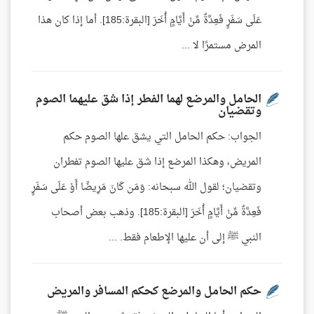
عَلَى سَفَرٍ فَعِدَّةٌ مِّنْ أَيَّامٍ أُخَرَ [البقرة:185]. أما إذا كان هذا
المرض مستمرًا لا ...
الحامل والمرضع لهما الفطر إذا شق عليهما الصوم
وتقضيان
الجواب: حكم الحامل التي يشق علها الصوم حكم
المريض، وهكذا المرضع إذا شق عليها الصوم تفطران
وتقضيان؛ لقول الله سبحانه: وَمَن كَانَ مَرِيضًا أَوْ عَلَى سَفَرٍ
فَعِدَّةٌ مِّنْ أَيَّامٍ أُخَرَ [البقرة:185]. وذهب بعض أصحاب
النبي ﷺ إلى أن عليها الإطعام فقط. ...
حكم الحامل والمرضع كحكم المسافر والمريض