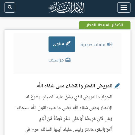
Toggle
navigation
الأعذار المبيحة للفطر
ملفات صوتية
فتاوى
مراسلات
للمريض الفطر والقضاء متى شفاه الله
الجواب: المريض الذي يشق عليه الصيام، يشرع له
الإفطار ومتى شفاه الله قضى ما عليه؛ لقول الله سبحانه:
وَمَن كَانَ مَرِيضًا أَوْ عَلَى سَفَرٍ فَعِدَّةٌ مِّنْ أَيَّامٍ
أُخَرَ [البقرة:185] وليس عليك أيتها السائلة حرج في