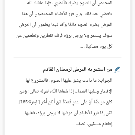
المختص أن الصوم يضرك فأفطري، فإذا عافاك الله
فاقضي بعد ذلك. وإن قرر الأطباء المختصون أن هذا
المرض يضره الصوم دائمًا وأنه فيما يعلمون أن المرض
سوف يستمر ولا يرجى برؤه فإنك تفطرين وتطعمين عن
كل يوم مسكينًا، ...
من استمر به المرض لرمضان القادم
الجواب: ما دامت يشق عليها الصوم، فالمشروع لها
الإفطار وعليها القضاء إذا شفاها الله، لقوله تعالى: وَمَن
كَانَ مَرِيضًا أَوْ عَلَى سَفَرٍ فَعِدَّةٌ مِّنْ أَيَّامٍ أُخَرَ [البقرة:185].
لكن إذا قرر الأطباء أن مرضها لا يرجى برؤه، فعليها
إطعام مسكين، نصف ...