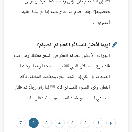
ﷺ: إن الله يحب أن تؤتى رخصه كما يكره أن تؤتى
معصيته[2] ومن صام فلا حرج عليه إذا لم يشق عليه
الصوم، ...
أيهما أفضل للمسافر الفطر أم الصيام؟
الجواب: الأفضل للصائم الفطر في السفر مطلقًا، ومن صام
فلا حرج عليه؛ لأن النبي ﷺ ثبت عنه هذا وهذا. وهكذا
الصحابة . لكن إذا اشتد الحر، وعظمت المشقة، تأكد
الفطر، وكره الصوم للمسافر؛ لأنه ﷺ لما رأى رجلًا قد ظلل
عليه في السفر من شدة الحر وهو صائم؛ قال عليه ...
7
6
5
4
3
2
1