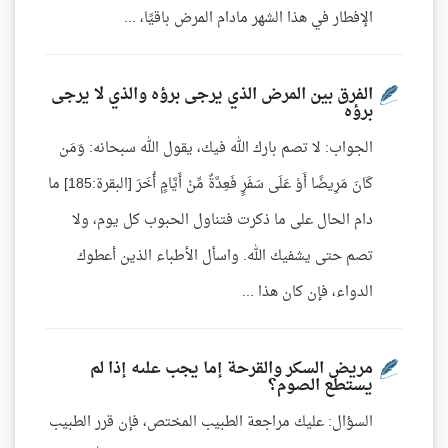
الإفطار في هذا الشهر مادام المرض باقيًا، ...
الفرق بين المرض الذي يرجى برؤه والذي لا يرجى
برؤه
الجواب: لا تصم بارك الله فيك، يقول الله سبحانه: وَمَن
كَانَ مَرِيضًا أَوْ عَلَى سَفَرٍ فَعِدَّةٌ مِّنْ أَيَّامٍ أُخَرَ [البقرة:185] ما
دام الحال على ما ذكرت فتناول الحبوب كل يوم، ولا
تصم حتى يشفيك الله. واسأل الأطباء الذين أعطوك
الدواء، فإن كان هذا ...
مريض السكر والقرحة إما يجب علىه إذا لم
يستطع الصوم؟
السؤال: عليك مراجعة الطبيب المختص، فإن قرر الطبيب