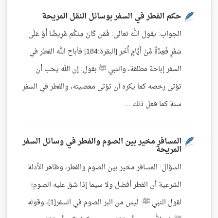
حكم الفطر في السفر بوسائل النقل المريحة
الجواب: يقول الله تعالى: فَمَن كَانَ مِنكُم مَّرِيضًا أَوْ عَلَى
سَفَرٍ فَعِدَّةٌ مِّنْ أَيَّامٍ أُخَر [البقرة:184] فأباح الله الفطر في
السفر إباحة مطلقة، والنبي ﷺ بقول: إن الله يحب أن
تؤتى رخصه كما يكره أن تؤتى معصيته، والفطر في السفر
سنة كما فعل ذلك ...
المسافر مخير بين الصوم والفطر في وسائل السفر
المريحة
السؤال: المسافر مخير بين الصوم والفطر، وظاهر الأدلة
الشرعية أن الفطر أفضل ولا سيما إذا شق عليه الصوم؛
لقول النبي ﷺ: ليس من البر الصوم في السفر[1]، وقوله