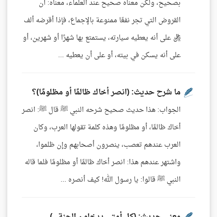
بصحيح، ولكن معناه صحيح عند العلماء، معناه: أن
القروض التي تجر نفعًا ممنوعة بالإجماع، فإذا أقرضه ألف
ريال على أنه يعطيه سيارته، يستمتع بها شهرًا أو شهرين، أو
على أنه يسكن في بيته، أو على أن يعطيه ...
ما شرح حديث: (انصر أخاك ظالمًا أو مظلومًا)؟
الجواب: هذا حديث صحيح شرحه النبي ﷺ قال ﷺ: انصر
أخاك ظالمًا، أو مظلومًا وهذه كلمة تقولها العرب، وكان
العرب عندهم تعصب، ينصرون أصحابهم وإن ظلموا،
واشتهر عندهم هذا: انصر أخاك ظالمًا أو مظلومًا فلما قاله
النبي ﷺ قالوا: يا رسول الله! كيف أنصره ...