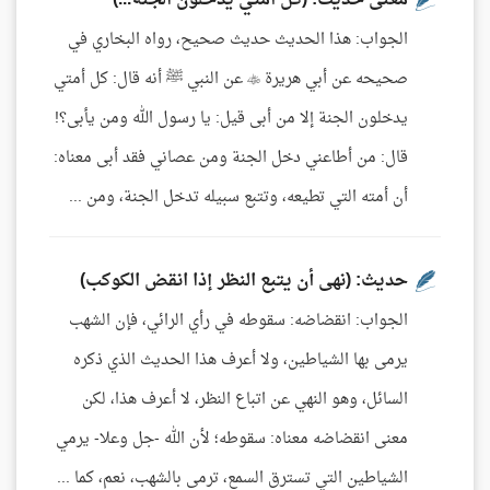
معنى حديث: (كل أمتي يدخلون الجنة...)
الجواب: هذا الحديث حديث صحيح، رواه البخاري في
صحيحه عن أبي هريرة  عن النبي ﷺ أنه قال: كل أمتي
يدخلون الجنة إلا من أبى قيل: يا رسول الله ومن يأبى؟!
قال: من أطاعني دخل الجنة ومن عصاني فقد أبى معناه:
أن أمته التي تطيعه، وتتبع سبيله تدخل الجنة، ومن ...
حديث: (نهى أن يتبع النظر إذا انقض الكوكب)
الجواب: انقضاضه: سقوطه في رأي الرائي، فإن الشهب
يرمى بها الشياطين، ولا أعرف هذا الحديث الذي ذكره
السائل، وهو النهي عن اتباع النظر، لا أعرف هذا، لكن
معنى انقضاضه معناه: سقوطه؛ لأن الله -جل وعلا- يرمي
الشياطين التي تسترق السمع، ترمى بالشهب، نعم، كما ...