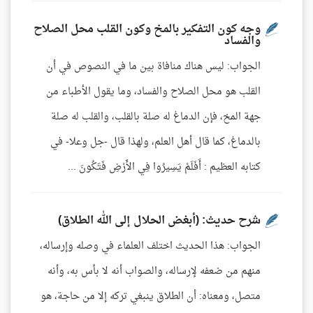
وجه كون التفكير بالمخ وكون القلب محل الصلاح
والفساد
الجواب: ليس هناك منافاة بين ما في النصوص في أن
القلب هو محل الصلاح والفساد، وما يقول الأطباء من
جهة المخ، فإن الدماغ له صلة بالقلب، والقلب له صلة
بالدماغ، كما قال أهل العلم، ولهذا قال -جل وعلا- في
كتابه العظيم : أَفَلَمْ يَسِيرُوا فِي الأَرْضِ فَتَكُونَ ...
شرح حديث: (أبغض الحلال إلى الله الطلاق)
الجواب: هذا الحديث اختلف العلماء في وصله وإرساله،
منهم من ضعفه لإرساله، والصواب أنه لا بأس به، وأنه
متصل، ومعناه: أن الطلاق ينبغي تركه إلا من حاجة، هو