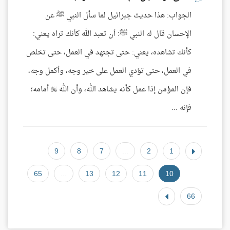
الجواب: هذا حديث جبرائيل لما سأل النبي ﷺ عن
الإحسان قال له النبي ﷺ: أن تعبد الله كأنك تراه يعني:
كأنك تشاهده، يعني: حتى تجتهد في العمل، حتى تخلص
في العمل، حتى تؤدي العمل على خير وجه، وأكمل وجه،
فإن المؤمن إذا عمل كأنه يشاهد الله، وأن الله  أمامه؛
فإنه ...
9
8
7
...
2
1
65
...
13
12
11
10
66