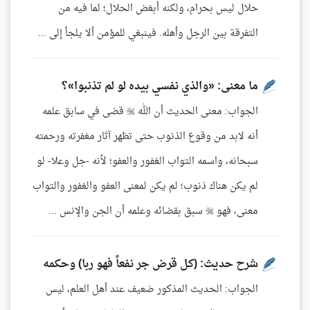
حلال ليس بحرام، ولكنه أبغض الحلال؛ لما فيه من
التفرقة بين الرجل وأهله. فينبغي للمؤمن ألا يلجأ إلى ...
ما معنى: «والذي نفسي بيده لو لم تذنبوا»؟
الجواب: معنى الحديث أن الله  قضى في سابق علمه
أنه لابد من وقوع الذنوب حتى تظهر آثار مغفرته ورحمته
سبحانه، واسمه التواب الغفور والعفو؛ لأنه -جل وعلا- لو
لم يكن هناك ذنوب؛ لم يكن لمعنى العفو والغفور والتواب
معنى، فهو  سبق بقضائه وعلمه أن الجن والإنس ...
شرح حديث: (كل قرض جر نفعاً فهو ربا) وحكمه
الجواب: الحديث المذكور ضعيف عند أهل العلم، ليس