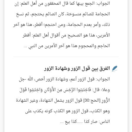
الجواب: الجمع بينها كما قال المحققون من أهل العلم: إن
الحجامة للصائم منسوخة، كان الصائم يحتجم، ثم نسخ
ذلك، وأمر بعدم الحجامة، ومن احتجم؛ أفطر، هذا هو آخر
الأمرين، هذا هو الصحيح من أقوال أهل العلم: أفطر
الحاجم والمحجوم هذا هو آخر الأمرين من النبي ...
الفرق بين قول الزور وشهادة الزور
الجواب: قول الزور أعم، وشهادة الزور أخص، الله -جل
وعلا- قال: فَاجْتَنِبُوا الرِّجْسَ مِنَ الأَوْثَانِ وَاجْتَنِبُوا قَوْلَ
الزُّورِ [الحج:30] قول الزور يشمل الشهادة، وغير الشهادة
وهو الكذب، قول الزور هو الكذب كونه يكذب على
الناس: صار كذا .....كذا بيع ...