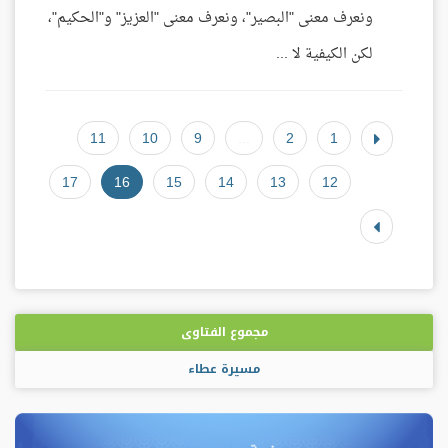
ونعرف معنى "البصير"، ونعرف معنى "العزيز" و"الحكيم"،
لكن الكيفية لا ...
11
10
9
...
2
1
17
16
15
14
13
12
مجموع الفتاوى
مسيرة عطاء