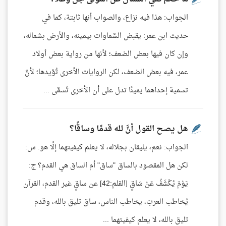
الجواب: هذا فيه نزاع، والصواب أنها ثابتة، كما في
حديث ابن عمر: يقبض السَّماوات بيمينه، والأرض بشماله،
وإن كان فيها بعض الضعف؛ لأنها من رواية بعض أولاد
عمر، فيه بعض الضعف، لكن الروايات الأخرى تُؤيدها؛ لأنَّ
تسمية إحداهما يمينًا تدل على أن الأخرى تُسمَّى ...
هل يصح القول أنَّ لله قدمًا وساقًا؟
الجواب: نعم، يليقان بجلاله، لا يعلم كيفيتهما إلَّا هو. س:
لكن هل المقصود بالساق "ساق" أم الساق هي القدم؟ ج:
يَوْمَ يُكْشَفُ عَنْ سَاقٍ [القلم:42] عن ساقٍ غير القدم، القرآن
يُخاطب العربَ، يخاطب الناس، ساق تليق بالله، وقدم
تليق بالله، لا يعلم كيفيتهما ...