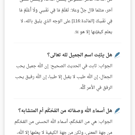
آخر، مثلما قال جلَّ وعلا: تَعْلَمُ مَا فِي نَفْسِي وَلَا أَعْلَمُ مَا
فِي نَفْسِكَ [المائدة:116] على الوجه الذي يليق بالله، لا
يعلم كيفيَّتها إلا هو .
هل يثبُت اسم الجميل لله تعالى؟
الجواب: ثابت في الحديث الصحيح: إن الله جميل يحب
الجمال، إن الله طيب لا يقبل إلا طيبا، إن الله رفيق يحب
الرفق في الأمر كُلِّه.
هل أسماء الله وصفاته من المُحْكَم أم المتشابه؟
الجواب: هي من المُحْكَم، أسماء الله الحسنى من المُحْكَم
من جهة المعنى، ولكن من جهة الكيفية لا يعلمها إلا الله،