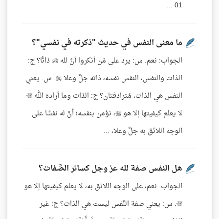
01 ...
ما معنى النفس في حديث "ذكرته في نفسي"؟
الجواب: نعم. س: يرد على مَن أنكروا أنَّ لله  ذاتًا؟ ج:
الذات والنفس، النفس نفسه، ذاته جلَّ وعلا . س: يعني
النفس هي الذات، مُترادفتان؟ ج: الذات وما أراده الله 
لا يعلم كيفيتها إلا هو ، نؤمن بنفسه؛ أنَّ له نفسًا على
الوجه اللائق به جلَّ وعلا، ...
هل النفس صفة لله عز وجل كسائر الصِّفات؟
الجواب: نعم، على الوجه اللائق به، لا يعلم كيفيتها إلا هو
. س: يعني صفة النَّفس ليست هي الذات؟ ج: غير