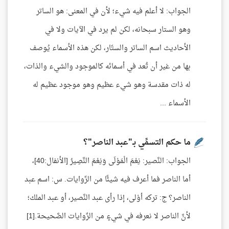
الجواب: لا أعلم فيه شيء؛ لأن في المعنى: هو الساتر
وهو الستار سبحانه، لكن لم يرد في الآيات ولا في
الأحاديث اسم الساتر والستّار، لكن هذه الأسماء يُوصف
بها من غير أن تُعد في أسمائه كالموجود والشيء والذات،
له ذات مقدسة وهو شيء عظيم وهو موجود عظيم له
الأسماء ...
ما حكم التسمِّي بـ"عبد الناصر"؟
الجواب: النَّصير: نِعْمَ الْمَوْلَى وَنِعْمَ النَّصِيرُ [الأنفال:40]،
أما الناصر فما أعرف فيه شيئًا من الرِّوايات. س: اسم عبد
الناصر؟ ج: تركه أوْلى، إذا رأى عبد النَّصير، أو عبد الملك؛
لأنَّ الناصر لا نعرفه في شيءٍ من الرِّوايات الصَّحيحة.[1]