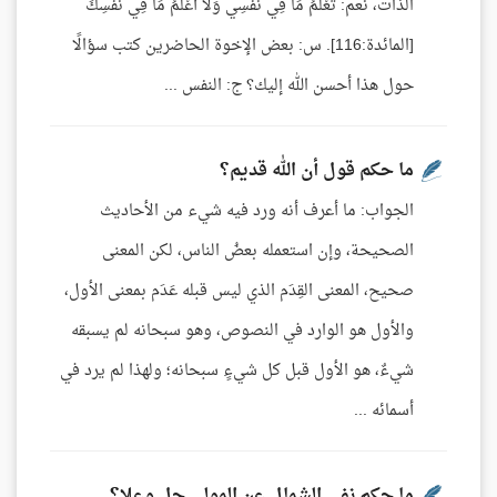
الذات، نعم: تعْلَمُ مَا فِي نَفْسِي وَلَا أَعْلَمُ مَا فِي نَفْسِكَ
[المائدة:116]. س: بعض الإخوة الحاضرين كتب سؤالًا
حول هذا أحسن الله إليك؟ ج: النفس ...
ما حكم قول أن الله قديم؟
الجواب: ما أعرف أنه ورد فيه شيء من الأحاديث
الصحيحة، وإن استعمله بعضُ الناس، لكن المعنى
صحيح، المعنى القِدَم الذي ليس قبله عَدَم بمعنى الأول،
والأول هو الوارد في النصوص، وهو سبحانه لم يسبقه
شيءٌ، هو الأول قبل كل شيءٍ سبحانه؛ ولهذا لم يرد في
أسمائه ...
ما حكم نفي الشمال عن المولى جل وعلا؟