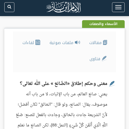
Toggle
navigation
الأسماء والصفات
مقالات
ملفات صوتية
لقاءات
فتاوى
معنى وحكم إطلاق «الصَّانع » على الله تعالى؟
يعني: صانع العالم، من باب الإثبات، لا من باب أنه
موصوف، يقال: الصانع، ولو قال: "الخالق" لكان أفضل؛
لأنَّ الشريعة جاءت بالخالق، وجاءت بالفعل للصنع: صُنْعَ
اللَّهِ الَّذِي أَتْقَنَ كُلَّ شَيْءٍ [النمل:88]، لكن الصانع ما نعلم