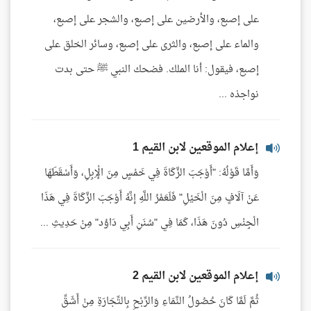
على إصبع، والأرضين على إصبع، والشجر على إصبع،
والماء على إصبع، والثرى على إصبع، وسائر الخلق على
إصبع، فيقول: أنا الملك. فضحك النبي ﷺ حتى بدت
نواجذه ...
إعلام الموقعين لابن القيم 1
وَأَمَّا قَوْلُهُ: "أَوْجَبَ الزَّكَاةَ فِي خَمْسٍ مِنَ الْإِبِلِ، وَأَسْقَطَهَا
عَنْ آلَافٍ مِنَ الْخَيْلِ" فَلَعَمْرُ اللَّهِ إنَّهُ أَوْجَبَ الزَّكَاةَ فِي هَذَا
الْجِنْسِ دُونَ هَذَا، كَمَا فِي "سُنَنِ أَبِي دَاوُد" مِنْ حَدِيثِ ...
إعلام الموقعين لابن القيم 2
ثُمَّ لَمَّا كَانَ حُصُولُ النَّمَاءِ وَالرِّبْحِ بِالتِّجَارَةِ مِنْ أَشَقِّ