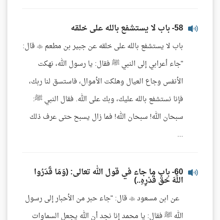
58- باب لا يستشفع بالله على خلقه
باب لا يستشفع بالله على خلقه عن جبير بن مطعم  قال:
"جاء أعرابي إلى النبي ﷺ فقال: يا رسول الله، نهكت
الأنفس وجاع العيال وهلكت الأموال، فاستسق لنا ربك،
فإنا نستشفع بالله عليك، وبك على الله. فقال النبي ﷺ:
سبحان الله! سبحان الله! فما زال يسبح حتى عرف ذلك
...
60- باب ما جاء في قول الله تعالى: (وَمَا قَدَرُوا
اللَّهَ حَقَّ قَدْرِهِ..)
عن ابن مسعود  قال: "جاء حبر من الأحبار إلى رسول
الله ﷺ فقال: يا محمد إنا نجد أن الله يجعل السماوات