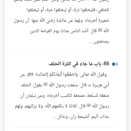
كخلقي، فليخلقوا ذرة، أو ليخلقوا حبة، أو ليخلقوا
شعيرة أخرجاه. ولهما عن عائشة رضي الله عنها: أن رسول
الله ﷺ قال: أشد الناس عذابا يوم القيامة الذين
يضاهئون ...
55- باب ما جاء في كثرة الحلف
وقول الله تعالى: وَاحْفَظُوا أَيْمَانَكُمْ [المائدة: 89]. عن
أبي هريرة  قال: سمعت رسول الله ﷺ يقول: الحلف
منفقة للسلعة، ممحقة للكسب أخرجاه. وعن سلمان أن
رسول الله ﷺ قال: ثلاثة لا يكلمهم الله، ولا يزكيهم، ولهم
عذاب أليم: أشيمط زان، وعائل ...