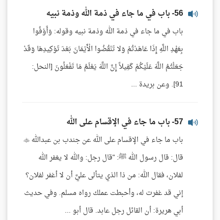
56- باب في ما جاء في ذمة الله وذمة نبيه
باب في ما جاء في ذمة الله وذمة نبيه وقوله: وَأَوْفُوا
بِعَهْدِ اللَّهِ إِذَا عَاهَدْتُمْ وَلا تَنْقُضُوا الْأَيْمَانَ بَعْدَ تَوْكِيدِهَا وَقَدْ
جَعَلْتُمُ اللَّهَ عَلَيْكُمْ كَفِيلاً إِنَّ اللَّهَ يَعْلَمُ مَا تَفْعَلُونَ [النحل:
91]. وعن بريدة ...
57- باب ما جاء في الإقسام على الله
باب ما جاء في الإقسام على الله عن جندب بن عبدالله 
قال: قال رسول الله ﷺ: "قال رجل: والله لا يغفر الله
لفلان، فقال الله: من ذا الذي يتألى عليَّ أن لا أغفر لفلان؟
إني قد غفرت له، وأحبطت عملك رواه مسلم. وفي حديث
أبي هريرة: أن القائل رجل عابد. قال أبو ...