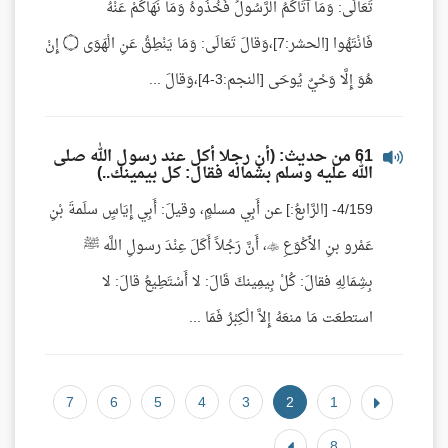
تَعَالَى: وَمَا آتَاكُمُ الرَّسُولُ فَخُذُوهُ وَمَا نَهَاكُمْ عَنْهُ
فَانْتَهُوا [الحشر:7]،وَقالَ تَعَالَى: وَمَا يَنْطِقُ عَنِ الْهَوَى ۝ إِنْ
هُوَ إِلَّا وَحْيٌ يُوحَى [النجم:3-4]،وَقالَ ...
61 من حديث: (أن رجلا أكل عند رسول الله صلى
الله عليه وسلم بشماله فقال: كل بيمينك..)
4/159- [الرَّابعُ:] عن أَبِي مسلمٍ، وقيلَ: أَبِي إِيَاسٍ سلَمةَ بْنِ
عَمْرو بنِ الأَكْوَعِ ، أَنَّ رَجُلاً أَكَلَ عِنْدَ رسولِ اللَّه ﷺ
بِشِمَالِهِ فقالَ: كُلْ بِيمِينكَ قَالَ: لا أَسْتَطِيعُ قالَ: لا
استطعَت مَا منعَهُ إِلاَّ الْكِبْرُ فَمَا ...
7
6
5
4
3
2
1
8