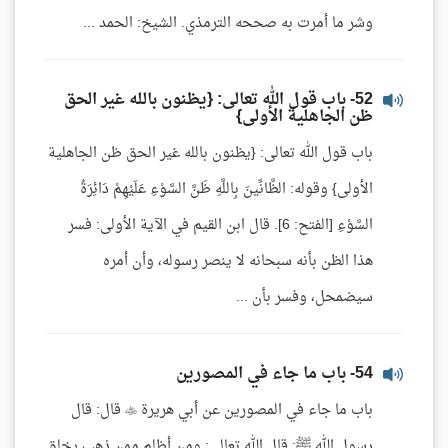
وشر ما أمرت به صححه الترمذي. الشيخ: الحمد ...
52- باب قول الله تعالى: {يظنون بالله غير الحق
ظن الجاهلية الأولى}
باب قول الله تعالى: {يظنون بالله غير الحق ظن الجاهلية
الأولى} وقوله: الظَّانِّينَ بِاللَّهِ ظَنَّ السَّوْءِ عَلَيْهِمْ دَائِرَةُ
السَّوْءِ [الفتح: 6]. قال ابن القيم في الآية الأولى: فسر
هذا الظن بأنه سبحانه لا ينصر رسوله، وأن أمره
سيضمحل، وفسر بأن ...
54- باب ما جاء في المصورين
باب ما جاء في المصورين عن أبي هريرة  قال: قال
رسول الله ﷺ: قال الله تعالى: ومن أظلم ممن ذهب يخلق