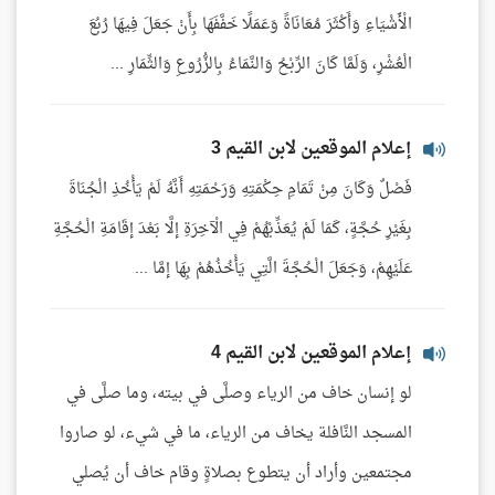
الْأَشْيَاءِ وَأَكْثَرَ مُعَانَاةً وَعَمَلًا خَفَّفَهَا بِأَنْ جَعَلَ فِيهَا رُبُعَ
الْعُشْرِ، وَلَمَّا كَانَ الرِّبْحُ وَالنَّمَاءُ بِالزُّرُوعِ وَالثِّمَارِ ...
إعلام الموقعين لابن القيم 3
فَصْلٌ وَكَانَ مِنْ تَمَامِ حِكْمَتِهِ وَرَحْمَتِهِ أَنَّهُ لَمْ يَأْخُذِ الْجُنَاةَ
بِغَيْرِ حُجَّةٍ، كَمَا لَمْ يُعَذِّبْهُمْ فِي الْآخِرَةِ إلَّا بَعْدَ إقَامَةِ الْحُجَّةِ
عَلَيْهِمْ، وَجَعَلَ الْحُجَّةَ الَّتِي يَأْخُذُهُمْ بِهَا إمَّا ...
إعلام الموقعين لابن القيم 4
لو إنسان خاف من الرياء وصلَّى في بيته، وما صلَّى في
المسجد النَّافلة يخاف من الرياء، ما في شيء، لو صاروا
مجتمعين وأراد أن يتطوع بصلاةٍ وقام خاف أن يُصلي