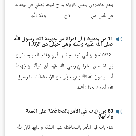
وهم حاضرون يُبتلى بالرياء وراح لبيته يُصلي في بيته ما
في بأس. س: ...............؟ ج: ............ وَقَدْ دَلَّتِ ...
11 من حديث ( أن امرأة من جهينة أتت رسول الله
صلى الله عليه وسلم وهي حبلى من الزنا..)
10/22- وَعَنْ أبي نُجَيْد-بِضَم النُّونِ وَفَتْح الْجيِمِ- عِمْرانَ
بْنِ الحُصيْنِ الخُزاعيِّ رَضِي اللَّهُ عَنْهُمَا أَنَّ امْرأَةً مِنْ جُهينةَ
أَتَت رَسُولَ الله ﷺ وَهِيَ حُبْلَى مِنَ الزِّنَا، فقَالَتْ: يَا رسول
الله أَصَبْتُ حَدّاً فأَقِمْهُ ...
60 من: (باب في الأمر بالمحافظة على السنة
وآدابها)
16- باب في الأمر بالمحافظة عَلَى السُّنَّة وآدابِها قَالَ الله