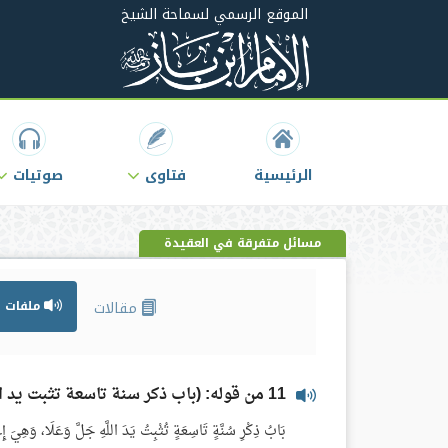
الموقع الرسمي لسماحة الشيخ
الرئيسية
فتاوى
صوتيات
مسائل متفرقة في العقيدة
مقالات
ملفات ص
11 من قوله: (باب ذكر سنة تاسعة تثبت يد الله جل وعلا)
بَابُ ذِكْرِ سُنَّةٍ تَاسِعَةٍ تُثْبِتُ يَدَ اللَّهِ جَلَّ وَعَلَا، وَهِيَ إِعْ