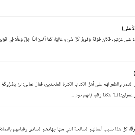
َاءُ عَلَى عَرْشِهِ، فَكَانَ فَوْقَهُ وَفَوْقَ كُلِّ شَيْءٍ عَالِيًا، كَمَا أَخْبَرَ اللَّهُ جَلَّ وَعَلَا فِي قَوْلِهِ
صر والظفر لهم على أهل الكتاب الكفرة الملحدين، فقال تعالى: لَنْ يَضُرُّوكُمْ إِلّ
ع، فإنهم يوم ...
قًا، كل هذا بسبب أعمالهم الصالحة التي منها جهادهم الصادق وقيامهم بالصلاة