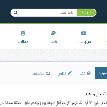
فتاوى
مرئيات
كتب
مقالات
وتية
كتب
فتاوى
مراسلات
لَامُ النَّبِيِّ ﷺ أَنَّ اللَّهَ غَرَسَ كَرَامَةَ أَهْلِ الْجَنَّةِ بِيَدِهِ وَخَتَمَ عَلَيْهَا. حَدَّثَنَا مُحَمَّدُ بْنُ