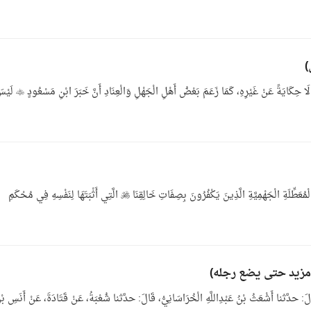
بَابُ إِثْبَاتِ الْأَصَابِعِ لِلَّهِ  مِنْ سُنَّةِ النَّبِيِّ ﷺ قِيلًا لَهُ لَا حِكَايَةً عَنْ غَيْرِهِ، كَمَا زَعَمَ بَعْضُ أَهْلِ الْجَهْلِ و
26- بَابُ ذِكْرِ إِثْبَاتِ الرِّجْلِ لِلَّهِ  وَإِنْ رَغَمَتْ أُنُوفُ الْمُعَطِّلَةِ الْجَهْمِيَّةِ الَّذِينَ يَكْفُرُونَ بِصِفَاتِ خَالِقِنَا  الَّتِي أَثْبَتَهَا لِنَفْسِهِ فِي مُحْكَمِ
قَالَ: حدَّثنا أَشْعَثُ بْنُ عَبْدِاللَّهِ الْخُرَاسَانِيُّ، قَالَ: حدَّثنا شُعْبَةُ، عَنْ قَتَادَةَ، عَنْ أَنَسِ بْ