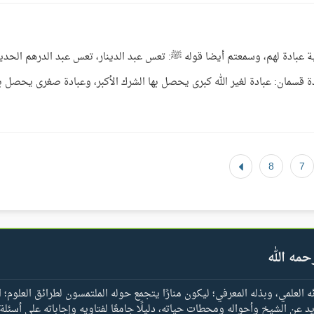
ة عبادة لهم، وسمعتم أيضا قوله ﷺ: تعس عبد الدينار، تعس عبد الدرهم الحدي
ادة قسمان: عبادة لغير الله كبرى يحصل بها الشرك الأكبر، وعبادة صغرى يحصل به
8
7
حمه الله
العلمي، وبذله المعرفي؛ ليكون منارًا يتجمع حوله الملتمسون لطرائق العلوم؛ ا
يد عن الشيخ وأحواله ومحطات حياته، دليلًا جامعًا لفتاويه وإجاباته على أسئلة