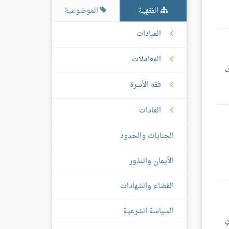
الفقهية
الموضوعية
العبادات
المعاملات
َالْعِنَادِ أَنَّ خَبَرَ ابْنِ مَسْعُودٍ  لَيْسَ
فقه الأسرة
العادات
الجنايات والحدود
الأيمان والنذور
القضاء والشهادات
السياسة الشرعية
نِ