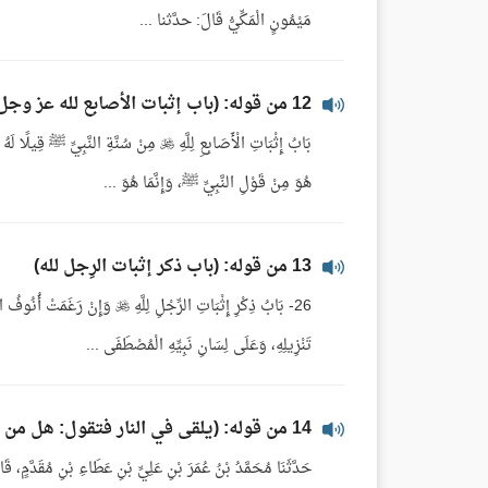
مَيْمُونٍ الْمَكِّيُّ قَالَ: حدَّثنا ...
12 من قوله: (باب إثبات الأصابع لله عز وجل)
هُوَ مِنْ قَوْلِ النَّبِيِّ ﷺ، وَإِنَّمَا هُوَ ...
13 من قوله: (باب ذكر إثبات الرِجل لله)
تَنْزِيلِهِ، وَعَلَى لِسَانِ نَبِيِّهِ الْمُصْطَفَى ...
14 من قوله: (يلقى في النار فتقول: هل من مزيد حتى يضع رجله)
حَدَّثَنَا مُحَمَّدُ بْنُ عُمَرَ بْنِ عَلِيِّ بْنِ عَطَاءِ بْنِ مُقَدَّمٍ، 