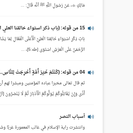
مَالِكٍ ، عَنْ رَسُولِ اللَّهِ ﷺ أنَّه قَالَ: ...
15 من قوله: (باب ذكر استواء خالقنا العلي الأعلى)
بَابُ ذِكْرِ اسْتِوَاءِ خَالِقنَا الْعَلِيِّ الْأَعْلَى الْفَعَّالِ لِمَا يَش
الرَّحْمَنُ عَلَى الْعَرْشِ اسْتَوَى [طه:5]، ...
04 من قوله: (كُنْتُمْ خَيْرَ أُمَّةٍ أُخْرِجَتْ لِلنَّاسِ..)
ثم قال تعالى مخبرا عباده المؤمنين ومبشرا لهم أن الن
أَذًى وَإِنْ يُقَاتِلُوكُمْ يُوَلُّوكُمُ الْأَدْبَارَ ثُمَّ لَا يُنْصَرُونَ [آل عمران:111] هكذا وق
أسباب النصر
وانتشرت راية الإسلام في غالب المعمورة غربًا وشر