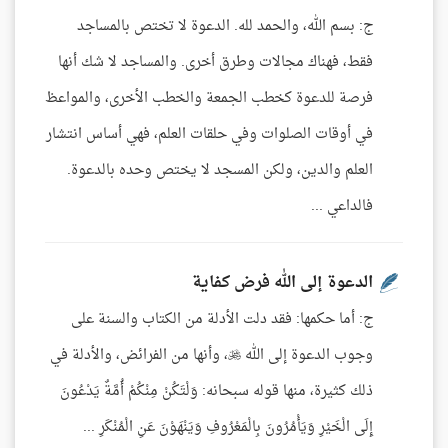
ج: بسم الله، والحمد لله. الدعوة لا تختص بالمساجد
فقط، فهناك مجالات وطرق أخرى. والمساجد لا شك أنها
فرصة للدعوة كخطب الجمعة والخطب الأخرى، والمواعظ
في أوقات الصلوات وفي حلقات العلم، فهي أساس انتشار
العلم والدين، ولكن المسجد لا يختص وحده بالدعوة.
فالداعي ...
الدعوة إلى الله فرض كفاية
ج: أما حكمها: فقد دلت الأدلة من الكتاب والسنة على
وجوب الدعوة إلى الله ، وأنها من الفرائض، والأدلة في
ذلك كثيرة، منها قوله سبحانه: وَلْتَكُنْ مِنْكُمْ أُمَّةٌ يَدْعُونَ
إِلَى الْخَيْرِ وَيَأْمُرُونَ بِالْمَعْرُوفِ وَيَنْهَوْنَ عَنِ الْمُنْكَرِ ...