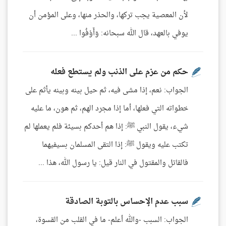
لأن المعصية يجب تركها، والحذر منها، وعلى المؤمن أن
يوفي بالعهد، قال الله سبحانه: وَأَوْفُوا ...
حكم من عزم على الذنب ولم يستطع فعله
الجواب: نعم، إذا مشى فيه، ثم حيل بينه وبينه يأثم على
خطواته التي فعلها، أما إذا مجرد الهم، ثم هون، ما عليه
شيء، يقول النبي ﷺ: إذا هم أحدكم بسيئة فلم يعملها لم
تكتب عليه ويقول ﷺ: إذا التقى المسلمان بسيفيهما
فالقاتل والمقتول في النار قيل: يا رسول الله، هذا ...
سبب عدم الإحساس بالتوبة الصادقة
الجواب: السبب -والله أعلم- ما في القلب من القسوة،