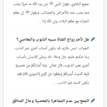
جميع البلاوي، يقول النبي ﷺ: من يرد الله به خيرًا يصب
منه يصب منه بالأمراض والمصائب، ويقول ﷺ: إن عظم
الجزاء مع عظم البلاء، وإن الله إذا ...
هل تأخر زواج الفتاة سببه الذنوب والمعاصي؟
الجواب: ليس بلازم، قد يكون أسباب أخرى غير الذنب،
ربنا حكيم عليم -جل وعلا-، قد يبتلى الإنسان بأسباب
أخرى بغير الذنوب، قال تعالى: وَمَا أَصَابَكُمْ مِنْ مُصِيبَةٍ
فَبِمَا كَسَبَتْ أَيْدِيكُمْ وَيَعْفُوا عَنْ كَثِيرٍ [الشورى:30] فقد
يكون كسبه غير الذنب، ...
الجمع بين عدم المجاهرة بالمعصية وحال المنافق