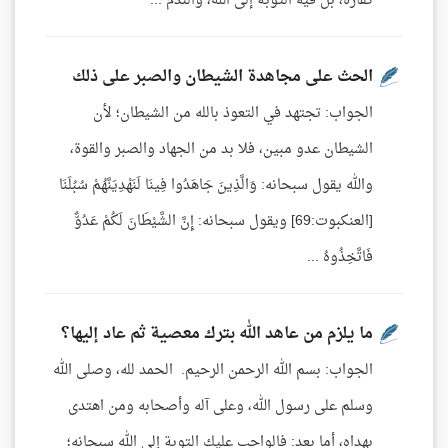
كفارة، بل فيه التوبة إلى الله، والندم ...
الحث على مجاهدة الشيطان والصبر على ذلك
الجواب: تجتهد في التعوذ بالله من الشيطان؛ لأن
الشيطان عدو مبين، فلا بد من الجهاد والصبر والقوة،
والله يقول سبحانه: وَالَّذِينَ جَاهَدُوا فِينَا لَنَهْدِيَنَّهُمْ سُبُلَنَا
[العنكبوت:69] ويقول سبحانه: إِنَّ الشَّيْطَانَ لَكُمْ عَدُوٌّ
فَاتَّخِذُوهُ ...
ما يلزم من عاهد الله بترك معصية ثم عاد إليها؟
الجواب: بسم الله الرحمن الرحيم. الحمد لله، وصلى الله
وسلم على رسول الله، وعلى آله وأصحابه ومن اهتدى
بهداه، أما بعد: فالواجب عليك التوبة إلى الله سبحانه؛