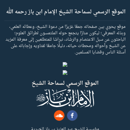
الموقع الرسمي لسماحة الشيخ الإمام ابن باز رحمه الله
موقع يحوي بين صفحاته جمعًا غزيرًا من دعوة الشيخ، وعطائه العلمي،
وبذله المعرفي؛ ليكون منارًا يتجمع حوله الملتمسون لطرائق العلوم؛
الباحثون عن سبل الاعتصام والرشاد، نبراسًا للمتطلعين إلى معرفة المزيد
عن الشيخ وأحواله ومحطات حياته، دليلًا جامعًا لفتاويه وإجاباته على
أسئلة الناس وقضايا المسلمين.
الموقع الرسمي لسماحة الشيخ
مؤسسة الشيخ عبد العزيز بن باز الخيرية