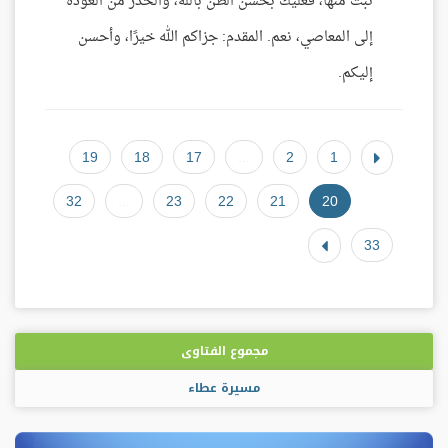
تبت منها، فعليك بحسن الظن بالله، والحذر من العودة
إلى المعاصي، نعم. المقدم: جزاكم الله خيرًا، وأحسن
إليكم.
19
18
17
...
2
1
32
...
23
22
21
20
33
مجموع الفتاوى
مسيرة عطاء