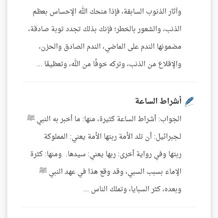
وآثار الذنوب السابقة، فإذا منحك الله الإحساس بعظم
الذنب، والشعور بالخطر؛ فإنك بذلك تجدد توبة صادقة،
مضمونها الندم على الماضي، الندم الصادق والحزن،
والإقلاع من الذنب، وتركه خوفًا من الله، وتعظيمًا ...
أشراط الساعة
الجواب: أشراط الساعة كثيرة، منها: ما أخبر به النبي ﷺ
لـجبرائيل: أن تلد الأمة ربتها الأمة يعني: المملوكة
ربتها وفي رواية أخرى: ربها يعني: سيدها. ومنها: كثرة
الإماء بسبب السبي، وقد وقع هذا في عهد النبي ﷺ
وبعده، كثر السبايا، وتملك الناس ...