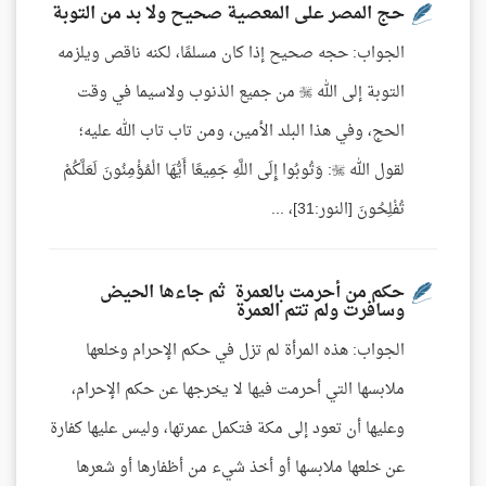
حج المصر على المعصية صحيح ولا بد من التوبة
الجواب: حجه صحيح إذا كان مسلمًا، لكنه ناقص ويلزمه
التوبة إلى الله  من جميع الذنوب ولاسيما في وقت
الحج، وفي هذا البلد الأمين، ومن تاب تاب الله عليه؛
لقول الله : وَتُوبُوا إِلَى اللَّهِ جَمِيعًا أَيُّهَا الْمُؤْمِنُونَ لَعَلَّكُمْ
تُفْلِحُونَ [النور:31]، ...
حكم من أحرمت بالعمرة ثم جاءها الحيض
وسافرت ولم تتم العمرة
الجواب: هذه المرأة لم تزل في حكم الإحرام وخلعها
ملابسها التي أحرمت فيها لا يخرجها عن حكم الإحرام،
وعليها أن تعود إلى مكة فتكمل عمرتها، وليس عليها كفارة
عن خلعها ملابسها أو أخذ شيء من أظفارها أو شعرها