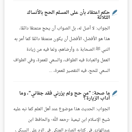
حكم اعتقاد بأن على المسلم الحج بالأنساك
الثلاثة
الجواب: لا أصل له، بل الصواب أن يحج متمتعًا دائمًا،
هذا هو الأفضل، الأفضل أن يكون متمتعًا دائمًا كما أمر به
النبي ﷺ الصحابة  وأرضاهم، ولما فيه من زيادة
العمل والعبادة فيه الطواف، والسعي للعمرة، وفي الطواف
السعي للحج، فيه التقصير للعمرة، ...
ما صحة: "من حج ولم يزرني فقد جفاني"، وما
آداب الزيارة؟
الجواب: الحديث هذا موضوع عند أهل العلم كما نبه عليه
شيخ الإسلام ابن تيمية -رحمه الله- والحافظ ابن
عبدالهادي في كتابه الصارم المنكي في الرد على السبكي،