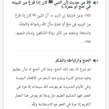
26 من حديث (أن النبي ﷺ كان إذا فرغ من تلبيته
في حج أو عمرة..)
743- وَعَنْ خُزَيْمَةَ بْنِ ثَابِتٍ : أَنَّ النَّبِيَّ ﷺ كَانَ إِذَا فَرَغَ
مِنْ تَلْبِيَتِهِ فِي حَجٍّ أَوْ عُمْرَةٍ سَأَلَ اللَّهَ رِضْوَانَهُ وَالْجَنَّةَ،
وَاسْتَعَاذَ بِرَحْمَتِهِ مِنَ النَّارِ. رَوَاهُ الشَّافِعِيُّ بِإِسْنَادٍ ضَعِيفٍ.
744- ...
الحج وارتباطه بالشكر
ثم شرع لك بعد ذلك الحج، ولما كان الحج له شأن عظيم
وفيه مشاق كثيرة ويلزم منه السفر من الأقطار البعيدة
وفي الأيام الشديدة لم يفرضه الله سبحانه إلا مرة في
العمر، فهو الحكيم العليم جل وعلا لم يفرض هذا العمل
الكريم إلا مرة في العمر مع الاستطاعة وَلِلَّهِ ...