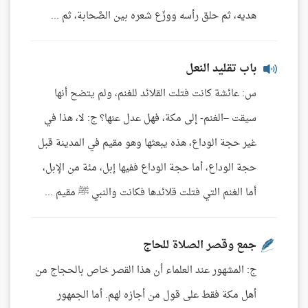
هديه، ثم حلق رأسه ووزّع شعره بين الصَّحابة، ثم ...
باب تقليد النعل
س: عائشة كانت فتلت القلائد للغنم، ولم يتضح أنها
سيقت –الغنم- إلى مكة، فهل عدل عنها؟ ج: لا، هذا في
غير حجة الوداع، هذه يبعثها وهو مقيم في المدينة قبل
حجة الوداع، أما حجة الوداع ففيها إبل، مئة من الإبل،
أما الغنم التي فتلت قلائدها فكانت والنبي ﷺ مقيم ...
جمع وقصر الصلاة للحاج
ج: المشهور عند العلماء أن هذا القصر خاص بالحجاج من
أهل مكة فقط على قول من أجازه لهم. أما الجمهور