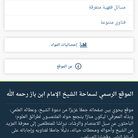
مسائل فقهية متفرقة
فتاوى متنوعة
إحصائيات المواد
عن الموقع
الموقع الرسمي لسماحة الشيخ الإمام ابن باز رحمه الله
موقع يحوي بين صفحاته جمعًا غزيرًا من دعوة الشيخ، وعطائه العلمي،
وبذله المعرفي؛ ليكون منارًا يتجمع حوله الملتمسون لطرائق العلوم؛
الباحثون عن سبل الاعتصام والرشاد، نبراسًا للمتطلعين إلى معرفة المزيد
عن الشيخ وأحواله ومحطات حياته، دليلًا جامعًا لفتاويه وإجاباته على
أسئلة الناس وقضايا المسلمين.