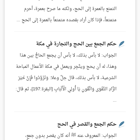
التمتع بالعمرة إلى الحج، ولكنه ما صرح بعمرة، أحرم
متمتعاً، فإذا كان أراد بقصده متمتعاً بالعمرة إلى الحج ...
حكم الجمع بين الحج والتجارة في مكة
الجواب: لا بأس بذلك، لا بأس أن يجمع الحاجُّ بين هذا
وهذا، له أن يحج ويتَّجِر ويعمل في مكة الأعمال المباحة
الشرعية، لا بأس بذلك، قال جلَّ وعلا: وَتَزَوَّدُوا فَإِنَّ خَيْرَ
الزَّادِ التَّقْوَى وَاتَّقُونِ يَا أُولِي الْأَلْبَابِ [البقرة:197]، ثم قال:
...
حكم الجمع والقصر في الحج
الجواب: المعروف عنه ﷺ أنه كان يقصر بدون جمعٍ،