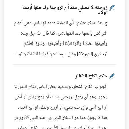
زوجته لا تصلي منذ أن تزوجها وله منها أربعة
أولاد
ج: هذا منكر عظيم؛ لأن الصلاة عمود الإسلام، وهي أعظم
الفرائض وأهمها بعد الشهادتين، كما قال الله جل وعلا:
وَأَقِيمُوا الصَّلاةَ وَآتُوا الزَّكَاةَ وَأَطِيعُوا الرَّسُولَ لَعَلَّكُمْ
تُرْحَمُونَ [النور:56] وقال سبحانه: وَأَقِيمُوا الصَّلاةَ وَآتُوا ...
حكم نكاح الشغار
الجواب: نكاح الشغار، ويسميه بعض الناس نكاح البدل لا
يجوز، وهو أن يقول: زوجني بنتك، أو زوج ولدي أو أخي
أو ابن أخي وأزوجك بنتي، أو أزوج ولدك، أو ابن أخيه،
هذا لا يجوز، هذا هو الشغار الذي نهى عنه النبي ﷺ وزجر
عنه في عدة أحاديث، الرسول ﷺ زجر عن نكاح الشغار، ...