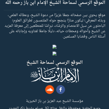
الموقع الرسمي لسماحة الشيخ الإمام ابن باز رحمه الله
موقع يحوي بين صفحاته جمعًا غزيرًا من دعوة الشيخ، وعطائه العلمي،
وبذله المعرفي؛ ليكون منارًا يتجمع حوله الملتمسون لطرائق العلوم؛
الباحثون عن سبل الاعتصام والرشاد، نبراسًا للمتطلعين إلى معرفة المزيد
عن الشيخ وأحواله ومحطات حياته، دليلًا جامعًا لفتاويه وإجاباته على
أسئلة الناس وقضايا المسلمين.
الموقع الرسمي لسماحة الشيخ
مؤسسة الشيخ عبد العزيز بن باز الخيرية
جميع الحقوق محفوظة والنقل متاح لكل مسلم بشرط ذكر المصدر