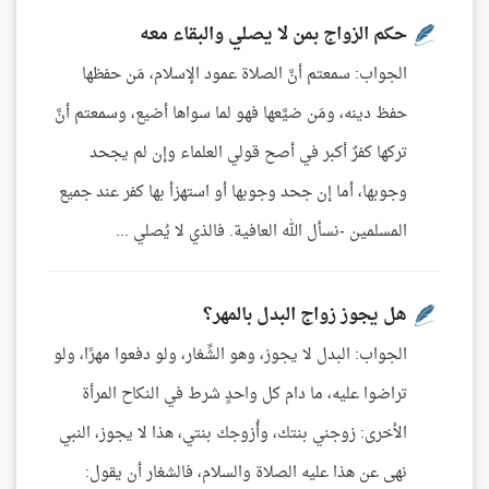
حكم الزواج بمن لا يصلي والبقاء معه
الجواب: سمعتم أنَّ الصلاة عمود الإسلام، مَن حفظها
حفظ دينه، ومَن ضيَّعها فهو لما سواها أضيع، وسمعتم أنَّ
تركها كفرٌ أكبر في أصح قولي العلماء وإن لم يجحد
وجوبها، أما إن جحد وجوبها أو استهزأ بها كفر عند جميع
المسلمين -نسأل الله العافية. فالذي لا يُصلي ...
هل يجوز زواج البدل بالمهر؟
الجواب: البدل لا يجوز، وهو الشِّغار، ولو دفعوا مهرًا، ولو
تراضوا عليه، ما دام كل واحدٍ شرط في النكاح المرأة
الأخرى: زوجني بنتك، وأُزوجك بنتي، هذا لا يجوز، النبي
نهى عن هذا عليه الصلاة والسلام، فالشغار أن يقول: