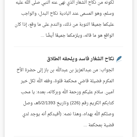
لكونه من نكاح الشغار الذي نهى عنه النبي صلى الله عليه
وسلم، وهو المسمى عند البادية نكاح البدل، والواجب
عليكما جميعًا التوبة من ذلك، والندم على ما وقع، إذا كان
الواقع هو ما قاله، ويلزمكما جميعًا أيضًا ...
نكاح الشغار فاسد ويلحقه الطلاق
الجواب: من عبدالعزيز بن عبدالله بن باز إلى حضرة الأخ
المكرم فضيلة قاضي محكمة قلوة، وفقه الله لكل خير
آمين. سلام عليكم ورحمة الله وبركاته، بعده: يا محب
كتابكم الكريم رقم (226) وتاريخ 5/2/1393هـ، وصل
وصلكم الله بهداه، وهذا نصه: (أفيدكم أنه يوجد لدي
قضية بمحكمة ...