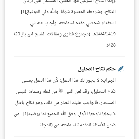
وإنما النكاح الشرعي هو: المعلن، المشتمل على أركان
النكاح، وشروطه المعتبرة شرعًا. والله ولي التوفيق[1].
استفتاء شخصي مقدم لسماحته، وأجاب عنه في
14/4/1419هـ. (مجموع فتاوى ومقالات الشيخ ابن باز 20/
428).
حكم نكاح التحليل
الجواب: لا يجوز لك هذا العمل؛ لأن هذا العمل يسمى
نكاح التحليل، وقد لعن النبي ﷺ من فعله وسماه: التيس
المستعار، فالواجب عليك الحذر من ذلك، وهو نكاح باطل
لا يحلها لزوجها الأول. وفق الله الجميع لما يرضيه[1]. من
ضمن الأسئلة المقدمة لسماحته من (المجلة ...