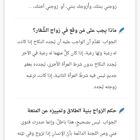
زوجني بنتك، وأُزوجك بنتي، أو: زوجني أختك، ...
ماذا يجب على مَن وقع في زواج الشِّغار؟
الجواب: تقدَّم أن الواجب عليه أن يُجدد النكاح إذا كانت
له رغبة ولها رغبة، إذا كان كلٌّ منهما له رغبة في الآخر
يُجدد النكاح بدون شرط المرأة الأخرى، يُجدده بعقدٍ
جديدٍ ليس فيه شرطُ المرأة الثانية، إذا كانت ترغبه
زوجته يُجدد.
حكم الزواج بنية الطلاق وتمييزه عن المتعة
الجواب: ليس بصحيحٍ، هذا باطلٌ، وإنما صدرت فتوى
مني ومن اللجنة الدائمة بأنَّ الإنسان إذا تزوج وفي نيَّته