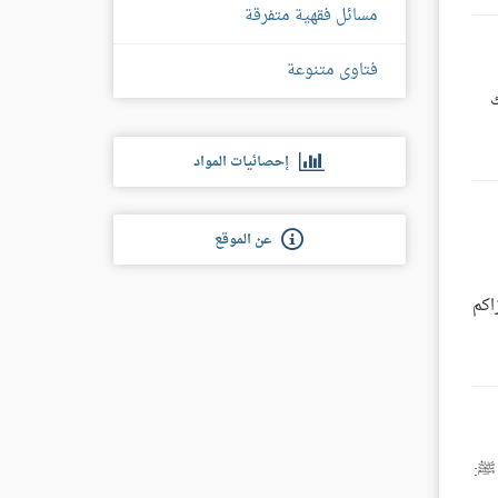
مسائل فقهية متفرقة
فتاوى متنوعة
ك
إحصائيات المواد
عن الموقع
اكم
َةِ [النساء:23]، ويقول النبي ﷺ: