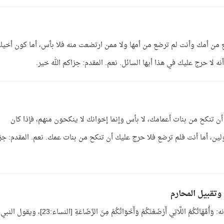
ضع من أمك وأنت لم ترضع من أمها ولا ممن ارتضعت منه فلا بأس، أما كون أخي
ه لا حرج عليك في هذا أيها السائل. نعم. المقدم: جزاكم الله خير.
تنكح من بنات أعمامك، لا بأس وإنما إخوانك لا ينكحون منهم، فإذا كان
ن، أما أنت فلم ترضع فلا حرج عليك أن تنكح من بنات عمك. نعم. المقدم: جز
وتقبيل المحارم
الجواب: يقول الله  لما ذكر المحرمات قال سبحانه: وَأُمَّهَاتُكُمُ اللَّاتِي أَرْضَعْنَكُمْ وَأَخَوَاتُكُمْ مِنَ الرَّضَاع