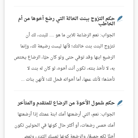
حكم التزوج ببنت الخالة التي رضع أخوها من أم
الخاطب
الجواب: نعم الرضاعة للابن ما هو .... للبنت، لك أن
تتزوج البنت بنت خالتك؛ لأنها ليست رضيعة لك، وإنما
الرضيع ابنها وقد توفي حتى ولو كان حيًا، الرضاع يختص
به، لا تأخذ بنته، تكون أنت أخوه، لو كان له بنت لا
تأخذها؛ لأنك عمها، أما أخواته فحل لك؛ لأنهن بنات ...
حكم شمول الأخوة من الرضاع للمتقدم والمتأخر
الجواب: نعم، التي أرضعتها أمك ابنة عمتك إذا أرضعتها
أمك خمس رضعات، أو أكثر حال كونها في الحولين تكون
أختًا لكم جميعًا، والرضعة كونها تمسك الثدي، وتمص