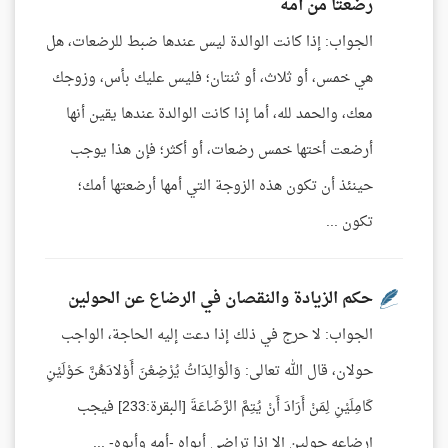
رضعتا من أمه
الجواب: إذا كانت الوالدة ليس عندها ضبط للرضعات، هل
هي خمس، أو ثلاث، أو ثنتان؛ فليس عليك بأس، وزوجك
معك، والحمد لله، أما إذا كانت الوالدة عندها يقين أنها
أرضعت أختها خمس رضعات، أو أكثر؛ فإن هذا يوجب
حينئذ أن تكون هذه الزوجة التي أمها أرضعتها أمك؛
تكون ...
حكم الزيادة والنقصان في الرضاع عن الحولين
الجواب: لا حرج في ذلك إذا دعت إليه الحاجة، الواجب
حولان، قال الله تعالى: وَالْوَالِدَاتُ يُرْضِعْنَ أَوْلادَهُنَّ حَوْلَيْنِ
كَامِلَيْنِ لِمَنْ أَرَادَ أَنْ يُتِمَّ الرَّضَاعَةَ [البقرة:233] فيجب
إرضاعه حولين إلا إذا تراضى أبواه -أمه وأبوه- ...