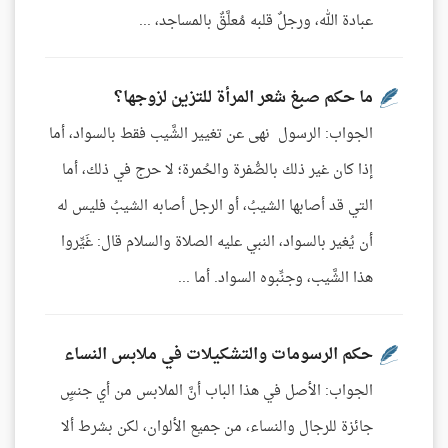
عبادة الله، ورجلٌ قلبه مُعلَّقٌ بالمساجد، ...
ما حكم صبغ شعر المرأة للتزين لزوجها؟
الجواب: الرسول نهى عن تغيير الشَّيب فقط بالسواد، أما
إذا كان غير ذلك بالصُّفرة والحُمرة؛ لا حرج في ذلك، أما
التي قد أصابها الشيبُ، أو الرجل أصابه الشيبُ فليس له
أن يُغير بالسواد، النبي عليه الصلاة والسلام قال: غَيِّروا
هذا الشَّيب، وجنِّبوه السواد. أما ...
حكم الرسومات والتشكيلات في ملابس النساء
الجواب: الأصل في هذا الباب أنَّ الملابس من أي جنسٍ
جائزة للرجال والنساء، من جميع الألوان، لكن بشرط ألا