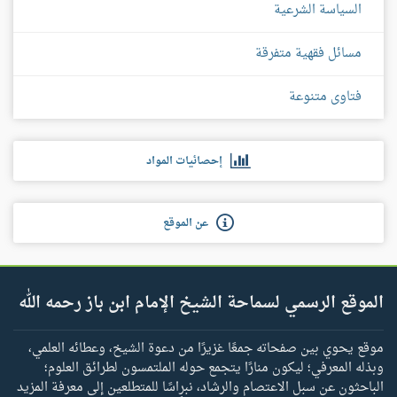
السياسة الشرعية
مسائل فقهية متفرقة
فتاوى متنوعة
إحصائيات المواد
عن الموقع
الموقع الرسمي لسماحة الشيخ الإمام ابن باز رحمه الله
موقع يحوي بين صفحاته جمعًا غزيرًا من دعوة الشيخ، وعطائه العلمي،
وبذله المعرفي؛ ليكون منارًا يتجمع حوله الملتمسون لطرائق العلوم؛
الباحثون عن سبل الاعتصام والرشاد، نبراسًا للمتطلعين إلى معرفة المزيد