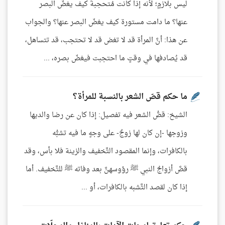
ليس بلازمٍ؛ لأنه إذا كانت مُتحجبةً كيف يغضّ البصر
عنها؟ ما دامت مستورة كيف يغضّ البصر عنها؟ والجواب
عن هذا: أنَّ المرأة قد لا تغض قد لا تحتجب، قد تتساهل،
قد يُصادفها في وقتٍ ما احتجبت فيغضّ بصره، ...
ما حكم قصّ الشعر بالنسبة للمرأة؟
الشيخ: قصُّ الشعر فيه تفصيل: إذا كان عن رضا والديها
وزوجها -إن كان لها زوجٌ- على وجهٍ ما فيه تشبُّه
بالكافرات، وإنما المقصود التَّخفيف والزينة فلا بأس، وقد
قصَّ أزواجُ النبي ﷺ رؤوسهنَّ بعد وفاته ﷺ للتَّخفيف. أما
إذا كان لقصد التَّشبه بالكافرات، أو ...