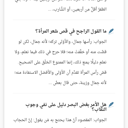
الظفرُ أقلَّ من أربعين، أو الشَّارب، ...
ما القول الراجح في قص شعر المرأة؟
الجواب: رأسها جمال، والأوْلى تركه؛ لأنه جمال، لكن لو
قصَّت منه أو خفَّفتْ منه؛ فلا حرج في ذلك فيما نعلم، ولا
نعلم دليلًا يمنع ذلك، إنما الممنوع الحَلْق على الصحيح.
قصّ رأس المرأة تقدَّم أن الأوْلى والأفضل الاستفادة منه؛
لأنه جمال وزينة، حتى قال بعضُ ...
هل الأمر بغض البصر دليل على نفي وجوب
النقاب؟
الجواب: المقصود أنَّ هذا يحتج به مَن يقول: إنَّ الحجاب