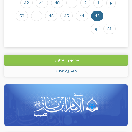
42
41
40
...
2
1
50
...
46
45
44
43
51
مجموع الفتاوى
مسيرة عطاء