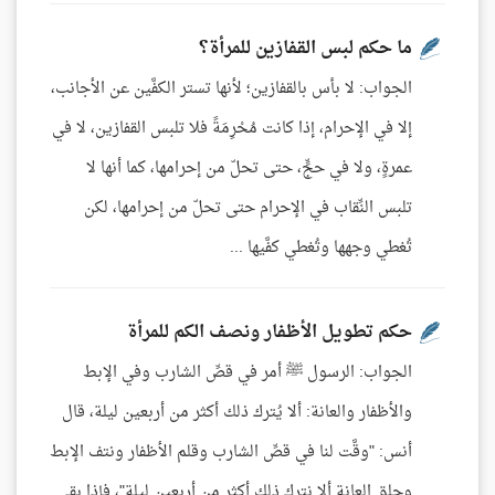
ما حكم لبس القفازين للمرأة؟
الجواب: لا بأس بالقفازين؛ لأنها تستر الكفَّين عن الأجانب،
إلا في الإحرام، إذا كانت مُحْرِمَةً فلا تلبس القفازين، لا في
عمرةٍ، ولا في حجٍّ، حتى تحلّ من إحرامها، كما أنها لا
تلبس النِّقاب في الإحرام حتى تحلّ من إحرامها، لكن
تُغطي وجهها وتُغطي كفَّيها ...
حكم تطويل الأظفار ونصف الكم للمرأة
الجواب: الرسول ﷺ أمر في قصِّ الشارب وفي الإبط
والأظفار والعانة: ألا يُترك ذلك أكثر من أربعين ليلة، قال
أنس: "وقَّت لنا في قصِّ الشارب وقلم الأظفار ونتف الإبط
وحلق العانة ألا نترك ذلك أكثر من أربعين ليلة"، فإذا بقي