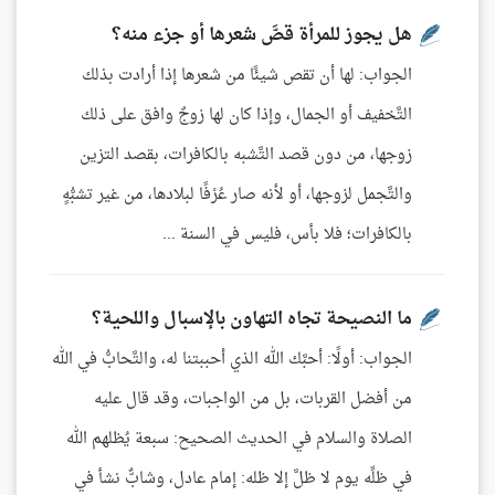
هل يجوز للمرأة قصَّ شعرها أو جزء منه؟
الجواب: لها أن تقص شيئًا من شعرها إذا أرادت بذلك
التَّخفيف أو الجمال، وإذا كان لها زوجٌ وافق على ذلك
زوجها، من دون قصد التَّشبه بالكافرات، بقصد التزين
والتَّجمل لزوجها، أو لأنه صار عُرْفًا لبلادها، من غير تشبُّهٍ
بالكافرات؛ فلا بأس، فليس في السنة ...
ما النصيحة تجاه التهاون بالإسبال واللحية؟
الجواب: أولًا: أحبَّك الله الذي أحببتنا له، والتَّحابُّ في الله
من أفضل القربات، بل من الواجبات، وقد قال عليه
الصلاة والسلام في الحديث الصحيح: سبعة يُظلهم الله
في ظلِّه يوم لا ظلَّ إلا ظله: إمام عادل، وشابٌّ نشأ في