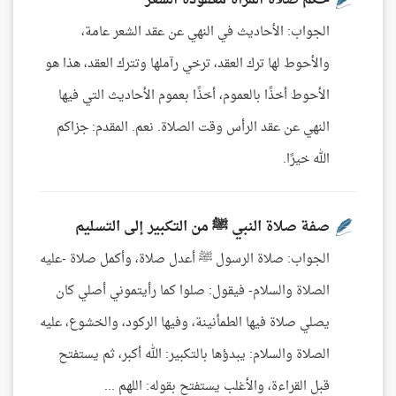
حكم صلاة المرأة معقودة الشعر
الجواب: الأحاديث في النهي عن عقد الشعر عامة،
والأحوط لها ترك العقد، ترخي رآملها وتترك العقد، هذا هو
الأحوط أخذًا بالعموم، أخذًا بعموم الأحاديث التي فيها
النهي عن عقد الرأس وقت الصلاة. نعم. المقدم: جزاكم
الله خيرًا.
صفة صلاة النبي ﷺ من التكبير إلى التسليم
الجواب: صلاة الرسول ﷺ أعدل صلاة، وأكمل صلاة -عليه
الصلاة والسلام- فيقول: صلوا كما رأيتموني أصلي كان
يصلي صلاة فيها الطمأنينة، وفيها الركود، والخشوع، عليه
الصلاة والسلام: يبدؤها بالتكبير: الله أكبر، ثم يستفتح
قبل القراءة، والأغلب يستفتح بقوله: اللهم ...